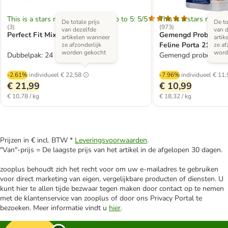
This is a stars rating area from zero to 5: 5/5
This is a stars rating 
De totale prijs
De to
(
3
)
(
973
)
van dezelfde
van d
Perfect Fit Mixpakket
Gemengd Probeerpak
artikelen wanneer
artik
Feline Porta 21 Katt
ze afzonderlijk
ze af
worden gekocht
word
Dubbelpak: 24 x 85 g
Gemengd probeerpak
-2.61%
individueel
€ 22,58
-7.96%
individueel
€ 11,
€ 21,99
€ 10,99
€ 10,78 / kg
€ 18,32 / kg
Prijzen in € incl. BTW *
Leveringsvoorwaarden
.
"Van"-prijs = De laagste prijs van het artikel in de afgelopen 30 dagen.
zooplus behoudt zich het recht voor om uw e-mailadres te gebruiken
voor direct marketing van eigen, vergelijkbare producten of diensten. U
kunt hier te allen tijde bezwaar tegen maken door contact op te nemen
met de klantenservice van zooplus of door ons Privacy Portal te
bezoeken. Meer informatie vindt u
hier
.