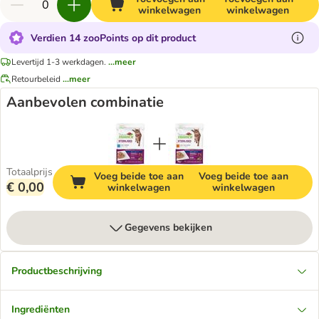
winkelwagen
winkelwagen
Verdien 14 zooPoints op dit product
Levertijd 1-3 werkdagen.
...meer
Retourbeleid
...meer
Aanbevolen combinatie
Totaalprijs
Voeg beide toe aan
Voeg beide toe aan
€ 0,00
winkelwagen
winkelwagen
Gegevens bekijken
Productbeschrijving
Ingrediënten