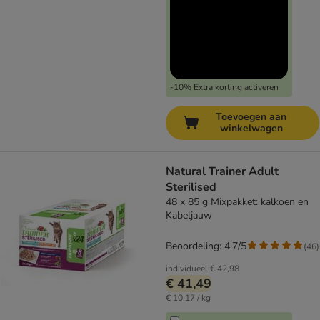
-10% Extra korting activeren
Toevoegen aan
winkelwagen
Natural Trainer Adult
Sterilised
48 x 85 g Mixpakket: kalkoen en
Kabeljauw
Beoordeling: 4.7/5
(
46
)
individueel
€ 42,98
€ 41,49
€ 10,17 / kg