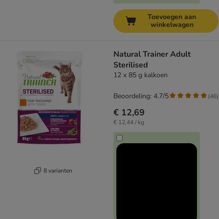
Toevoegen aan
winkelwagen
Natural Trainer Adult
Sterilised
12 x 85 g kalkoen
Beoordeling: 4.7/5
(
46
)
€ 12,69
€ 12,44 / kg
8 varianten