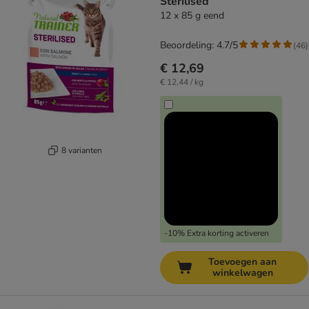
Sterilised
12 x 85 g eend
Beoordeling: 4.7/5
(
46
)
€ 12,69
€ 12,44 / kg
8 varianten
-10% Extra korting activeren
Toevoegen aan
winkelwagen