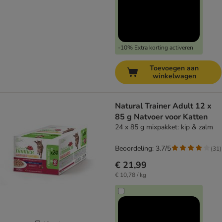
-10% Extra korting activeren
Toevoegen aan
winkelwagen
Natural Trainer Adult 12 x
85 g Natvoer voor Katten
24 x 85 g mixpakket: kip & zalm
Beoordeling: 3.7/5
(
31
)
€ 21,99
€ 10,78 / kg