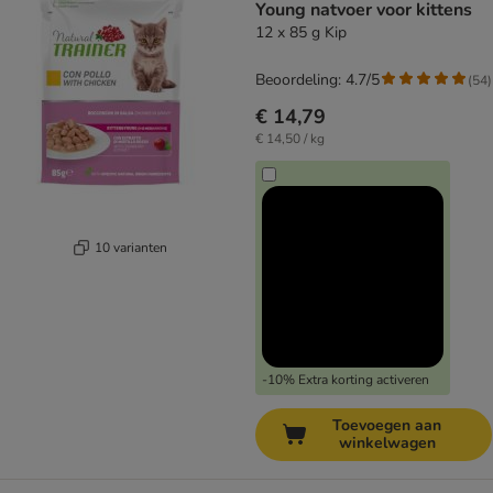
Young natvoer voor kittens
12 x 85 g Kip
Beoordeling: 4.7/5
(
54
)
€ 14,79
€ 14,50 / kg
10 varianten
-10% Extra korting activeren
Toevoegen aan
winkelwagen