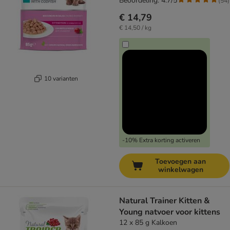
Beoordeling: 4.7/5
(
54
)
€ 14,79
€ 14,50 / kg
10 varianten
-10% Extra korting activeren
Toevoegen aan
winkelwagen
Natural Trainer Kitten &
Young natvoer voor kittens
12 x 85 g Kalkoen