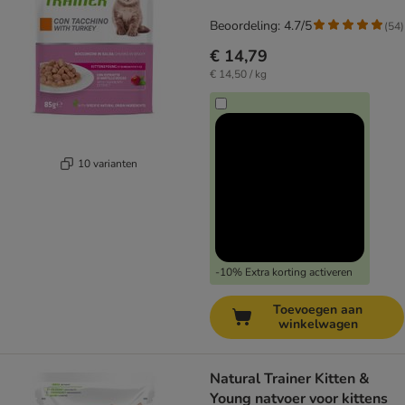
Beoordeling: 4.7/5
(
54
)
€ 14,79
€ 14,50 / kg
10 varianten
-10% Extra korting activeren
Toevoegen aan
winkelwagen
Natural Trainer Kitten &
Young natvoer voor kittens