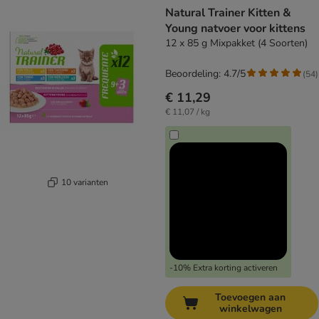
Natural Trainer Kitten &
Young natvoer voor kittens
12 x 85 g Mixpakket (4 Soorten)
Beoordeling: 4.7/5
(
54
)
€ 11,29
€ 11,07 / kg
10 varianten
-10% Extra korting activeren
Toevoegen aan
winkelwagen