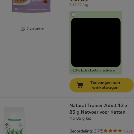
€ 13,72 / kg
2 varianten
-10% Extra korting activeren
Toevoegen aan
winkelwagen
Natural Trainer Adult 12 x
85 g Natvoer voor Katten
4 x 85 g kip
Beoordeling: 3.7/5
(
31
)