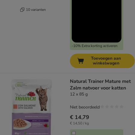
10 varianten
-10% Extra korting activeren
Toevoegen aan
winkelwagen
Natural Trainer Mature met
Zalm natvoer voor katten
12 x 85 g
Niet beoordeeld
€ 14,79
€ 14,50 / kg