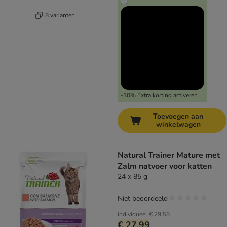
8 varianten
-10% Extra korting activeren
Toevoegen aan
winkelwagen
Natural Trainer Mature met
Zalm natvoer voor katten
24 x 85 g
Niet beoordeeld
individueel
€ 29,58
€ 27,99