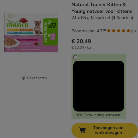
Natural Trainer Kitten &
Young natvoer voor kittens
24 x 85 g Mixpakket (4 Soorten)
Beoordeling: 4.7/5
(
54
)
€ 20,49
€ 10,04 / kg
10 varianten
-10% Extra korting activeren
Toevoegen aan
winkelwagen