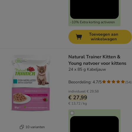
-10% Extra korting activeren
Toevoegen aan
winkelwagen
Natural Trainer Kitten &
Young natvoer voor kittens
24 x 85 g Kabeljauw
Beoordeling: 4.7/5
(
54
)
individueel
€ 29,58
€ 27,99
€ 13,72 / kg
10 varianten