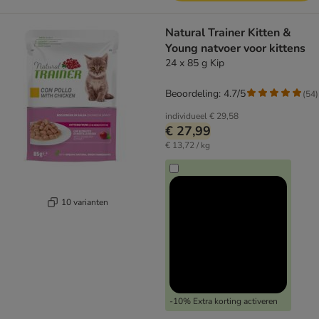
Natural Trainer Kitten &
Young natvoer voor kittens
24 x 85 g Kip
Beoordeling: 4.7/5
(
54
)
individueel
€ 29,58
€ 27,99
€ 13,72 / kg
10 varianten
-10% Extra korting activeren