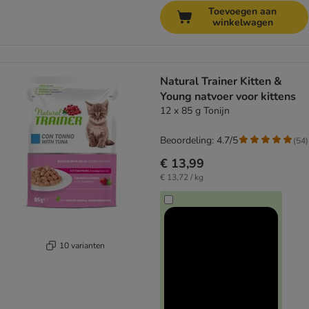
Toevoegen aan
winkelwagen
Natural Trainer Kitten &
Young natvoer voor kittens
12 x 85 g Tonijn
Beoordeling: 4.7/5
(
54
)
€ 13,99
€ 13,72 / kg
10 varianten