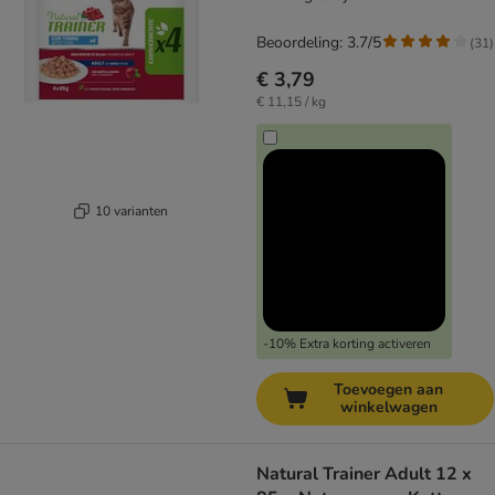
Beoordeling: 3.7/5
(
31
)
€ 3,79
€ 11,15 / kg
10 varianten
-10% Extra korting activeren
Toevoegen aan
winkelwagen
Natural Trainer Adult 12 x