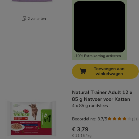
2 varianten
-10% Extra korting activeren
Toevoegen aan
winkelwagen
Natural Trainer Adult 12 x
85 g Natvoer voor Katten
4 x 85 g rundvlees
Beoordeling: 3.7/5
(
31
)
€ 3,79
€ 11,15 / kg