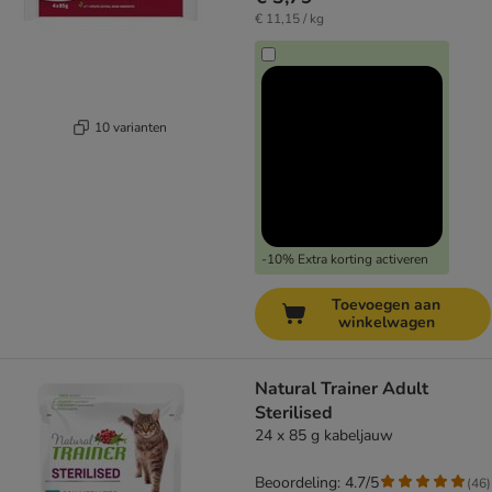
€ 11,15 / kg
10 varianten
-10% Extra korting activeren
Toevoegen aan
winkelwagen
Natural Trainer Adult
Sterilised
24 x 85 g kabeljauw
Beoordeling: 4.7/5
(
46
)