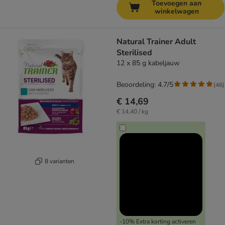
Toevoegen aan
winkelwagen
Natural Trainer Adult
Sterilised
12 x 85 g kabeljauw
Beoordeling: 4.7/5
(
46
)
€ 14,69
€ 14,40 / kg
8 varianten
-10% Extra korting activeren