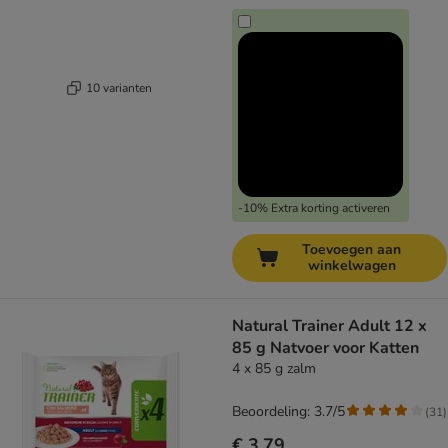
10 varianten
-10% Extra korting activeren
Toevoegen aan
winkelwagen
Natural Trainer Adult 12 x
85 g Natvoer voor Katten
4 x 85 g zalm
Beoordeling: 3.7/5
(
31
)
€ 3,79