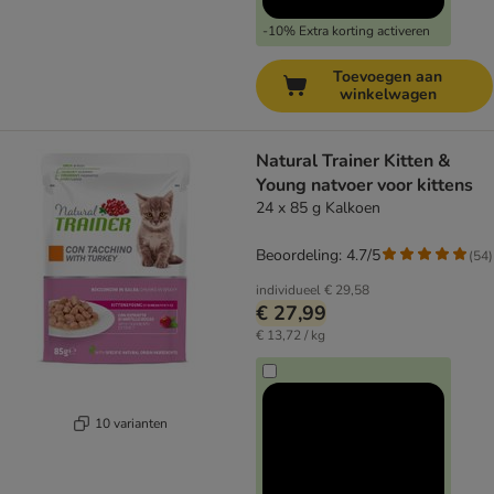
-10% Extra korting activeren
Toevoegen aan
winkelwagen
Natural Trainer Kitten &
Young natvoer voor kittens
24 x 85 g Kalkoen
Beoordeling: 4.7/5
(
54
)
individueel
€ 29,58
€ 27,99
€ 13,72 / kg
10 varianten