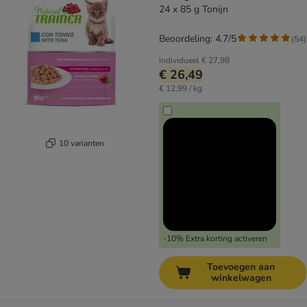
24 x 85 g Tonijn
Beoordeling: 4.7/5
(
54
)
individueel
€ 27,98
€ 26,49
€ 12,99 / kg
10 varianten
-10% Extra korting activeren
Toevoegen aan
winkelwagen