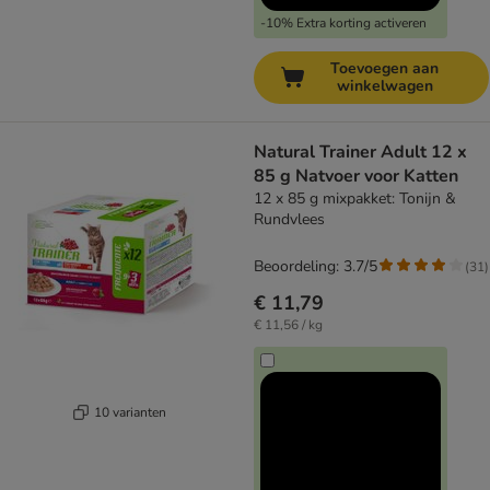
-10% Extra korting activeren
Toevoegen aan
winkelwagen
Natural Trainer Adult 12 x
85 g Natvoer voor Katten
12 x 85 g mixpakket: Tonijn &
Rundvlees
Beoordeling: 3.7/5
(
31
)
€ 11,79
€ 11,56 / kg
10 varianten