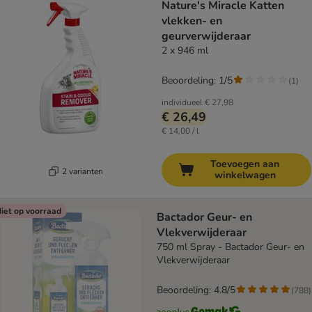
Nature's Miracle Katten
vlekken- en
geurverwijderaar
2 x 946 ml
Beoordeling: 1/5
(
1
)
individueel
€ 27,98
€ 26,49
€ 14,00 / l
Toevoegen aan
2 varianten
winkelwagen
iet op voorraad
Bactador Geur- en
Vlekverwijderaar
750 ml Spray - Bactador Geur- en
Vlekverwijderaar
Beoordeling: 4.8/5
(
788
)