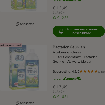
€ 13,49
€ 17,99 / l
€ 12,82
5 varianten
Informeer mij wanneer
beschikbaar
iet op voorraad
Bactador Geur- en
Vlekverwijderaar
1 Liter Concentraat - Bactador
Geur- en Vlekverwijderaar
Beoordeling: 4.8/5
(
788
)
€ 17,69
€ 17,69 / l
€ 16,81
5 varianten