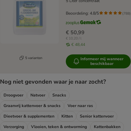
5 Liter concentraat
Beoordeling: 4.8/5
(
788
)
€ 50,99
€ 10,20 / l
€ 48,44
5 varianten
Informeer mij wanneer
beschikbaar
Nog niet gevonden waar je naar zocht?
Droogvoer
Natvoer
Snacks
Graanvrij kattenvoer & snacks
Voer naar ras
Dieetvoer & supplementen
Kitten
Senior kattenvoer
Verzorging
Vlooien, teken & ontworming
Kattenbakken