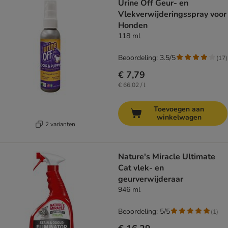
Urine Off Geur- en
Vlekverwijderingsspray voor
Honden
118 ml
Beoordeling: 3.5/5
(
17
)
€ 7,79
€ 66,02 / l
Toevoegen aan
winkelwagen
2 varianten
Nature's Miracle Ultimate
Cat vlek- en
geurverwijderaar
946 ml
Beoordeling: 5/5
(
1
)