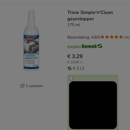
Trixie Simple'n'Clean
geurstopper
175 ml
Beoordeling: 4.6/5
(
36
)
€ 3,29
€ 18,80 / l
€ 3,13
2 varianten