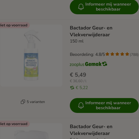
Informeer mij wanneer
beschikbaar
iet op voorraad
Bactador Geur- en
Vlekverwijderaar
150 ml
Beoordeling: 4.8/5
(
788
)
€ 5,49
€ 36,60 / l
€ 5,22
5 varianten
Informeer mij wanneer
beschikbaar
iet op voorraad
Bactador Geur- en
Vlekverwijderaar