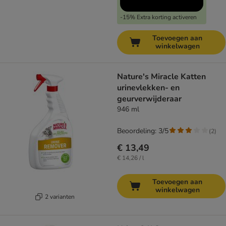
-15% Extra korting activeren
Toevoegen aan
winkelwagen
Nature's Miracle Katten
urinevlekken- en
geurverwijderaar
946 ml
Beoordeling: 3/5
(
2
)
€ 13,49
€ 14,26 / l
Toevoegen aan
winkelwagen
2 varianten