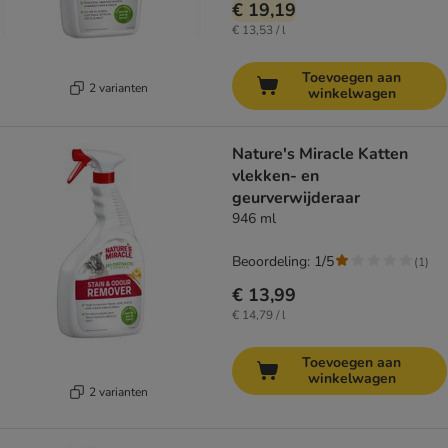
€ 19,19
€ 13,53 / l
Toevoegen aan
2 varianten
winkelwagen
Nature's Miracle Katten
vlekken- en
geurverwijderaar
946 ml
Beoordeling: 1/5
(
1
)
€ 13,99
€ 14,79 / l
Toevoegen aan
winkelwagen
2 varianten