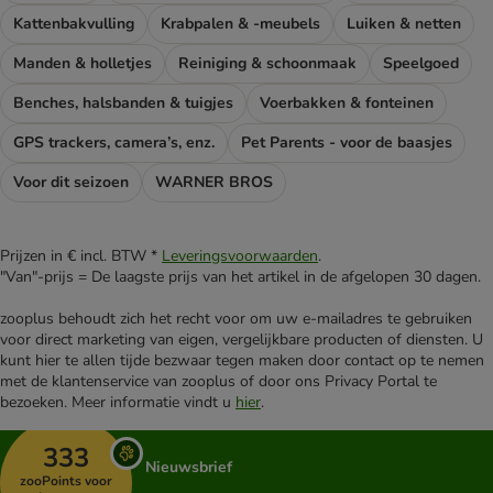
Kattenbakvulling
Krabpalen & -meubels
Luiken & netten
Manden & holletjes
Reiniging & schoonmaak
Speelgoed
Benches, halsbanden & tuigjes
Voerbakken & fonteinen
GPS trackers, camera’s, enz.
Pet Parents - voor de baasjes
Voor dit seizoen
WARNER BROS
Prijzen in € incl. BTW *
Leveringsvoorwaarden
.
"Van"-prijs = De laagste prijs van het artikel in de afgelopen 30 dagen.
zooplus behoudt zich het recht voor om uw e-mailadres te gebruiken
voor direct marketing van eigen, vergelijkbare producten of diensten. U
kunt hier te allen tijde bezwaar tegen maken door contact op te nemen
met de klantenservice van zooplus of door ons Privacy Portal te
bezoeken. Meer informatie vindt u
hier
.
333
Nieuwsbrief
zooPoints voor