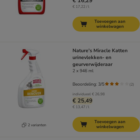
€ 16,29
€ 17,22 / l
Toevoegen aan
winkelwagen
Nature's Miracle Katten
urinevlekken- en
geurverwijderaar
2 x 946 ml
Beoordeling: 3/5
(
2
)
individueel
€ 26,98
€ 25,49
€ 13,47 / l
Toevoegen aan
2 varianten
winkelwagen