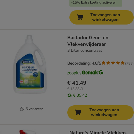
-15% Extra korting activeren
Toevoegen aan
winkelwagen
Bactador Geur- en
Vlekverwijderaar
3 Liter concentraat
Beoordeling: 4.8/5
(
788
)
€ 41,49
€ 13,83 / l
€ 39,42
5 varianten
Toevoegen aan
winkelwagen
Nature's Miracle Vlekken-