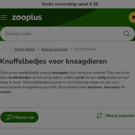
Gratis verzending vanaf € 29
Menu
Zoeken
naar
producten
Kleine dieren
Kooiaccessoires
Knuffelbedjes
Knuffelbedjes voor knaagdieren
Zoek je een
zacht
plekje waar je
knaagdier
zich terug kan trekken? Dan ben je bij
deze
knuffelbedjes
op het juiste adres. Lekker
zacht
en een
veilig
plekje om een
dutje te doen. De knuffelbedjes komen in verschillende maten en zijn voor
verschillende knaagdieren geschikt. Bijvoorbeeld voor
konijnen, hamsters
en
ratten
.
Meest populair
Filteren op