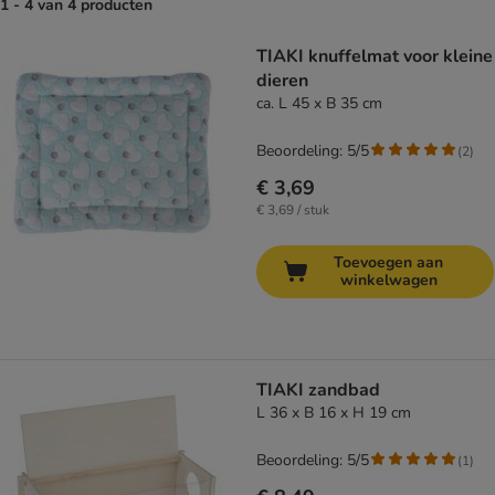
1 - 4 van 4 producten
product items have been changed
TIAKI knuffelmat voor kleine
dieren
ca. L 45 x B 35 cm
Beoordeling: 5/5
(
2
)
€ 3,69
€ 3,69 / stuk
Toevoegen aan
winkelwagen
TIAKI zandbad
L 36 x B 16 x H 19 cm
Beoordeling: 5/5
(
1
)