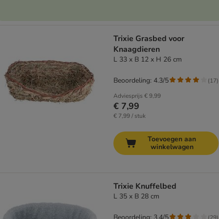
Trixie Grasbed voor
Knaagdieren
L 33 x B 12 x H 26 cm
Beoordeling: 4.3/5
(
17
)
Adviesprijs
€ 9,99
€ 7,99
€ 7,99 / stuk
Toevoegen aan
winkelwagen
Trixie Knuffelbed
L 35 x B 28 cm
Beoordeling: 3.4/5
(
29
)