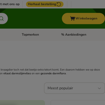
t met ons op
Herhaal bestelling
Winkelwagen
Topmerken
% Aanbiedingen
egorie menu: Vogel
Open categorie menu: Paard
Open categorie menu: Topmerke
je knaagdier toch net dat beetje extra tekort komt. Een daarom hebben we op deze
een
vitaal darmslijmvlies
en een
gezonde darmflora
.
Meest populair