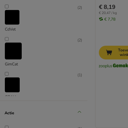
€ 8,19
(
2
)
€ 20,47 / kg
€ 7,78
CdVet
(
2
)
Toev
win
GimCat
(
1
)
GRAU
(
3
)
Actie