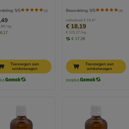
rdeling: 5/5
Beoordeling: 5/5
(
4
)
(
4
)
,49
individueel
€ 19,47
€ 18,19
,80 / kg
 6,17
€ 121,27 / kg
€ 17,28
Toevoegen aan
Toevoegen aan
winkelwagen
winkelwagen