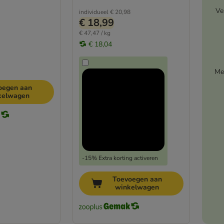
Ve
individueel
€ 20,98
€ 18,99
€ 47,47 / kg
€ 18,04
Me
oegen aan
kelwagen
-15% Extra korting activeren
Toevoegen aan
winkelwagen