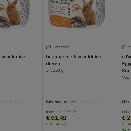
2 varianten
2 
voor kleine
beaphar melk voor kleine
cdV
dieren
Egy
3 x 200 g
Kom
Voor
Niet beoordeeld
Niet
individueel
€ 62,97
indiv
€ 61,49
€ 2
€ 102,48 / kg
€ 134,
€