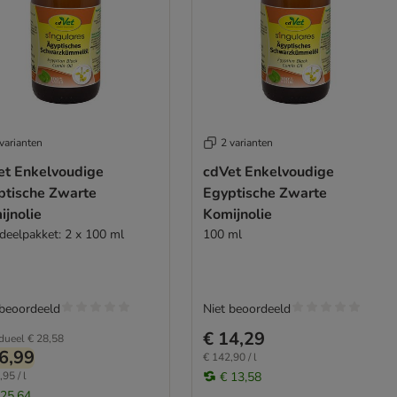
varianten
2 varianten
et Enkelvoudige
cdVet Enkelvoudige
ptische Zwarte
Egyptische Zwarte
ijnolie
Komijnolie
deelpakket: 2 x 100 ml
100 ml
 beoordeeld
Niet beoordeeld
€ 14,29
idueel
€ 28,58
6,99
€ 142,90 / l
95 / l
€ 13,58
 25,64