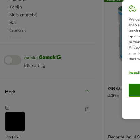
Konijn
Muis en gerbil
We geb
Rat
absolu
Crackers
toeste
op onz
Drops
person
Gebakken
Privac
verant
Huid & vacht
doel v
Knaaghout
5% korting
Likstenen
Instel
Maag en darm
Mixen
GRAU Zeeal
Merk
Natuurlijk
400 g
Vitaliteit en weerstand
Vitaminesupplementen
(
2
)
Voerplanten
beaphar
Beoordeling: 4.9