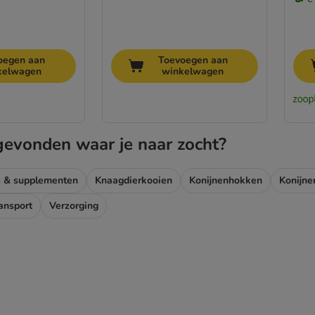
oegen aan
Toevoegen aan
kelwagen
winkelwagen
gevonden waar je naar zocht?
 & supplementen
Knaagdierkooien
Konijnenhokken
Konijne
ansport
Verzorging