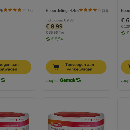
/5
Beoordeling: 4.4/5
Beoo
(
34
)
(
34
)
€ 6
individueel
€ 9,87
€ 8,99
€ 129
€ 39,96 / kg
€
€ 8,54
oegen aan
Toevoegen aan
kelwagen
winkelwagen