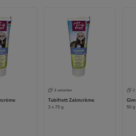
3 varianten
2 
lmcrème
Tubifrett Zalmcrème
Gim
3 x 75 g
50 g