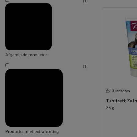
(
1
)
Hansepet
(
1
)
Smilla
Afgeprijsde producten
(
1
)
3 varianten
Tubifrett Za
75 g
Producten met extra korting