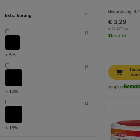
(
1
)
Beoordeling: 4.4
Extra korting
€ 3,29
€ 43,87 / kg
(
1
)
€ 3,13
zooplus’ keuze
> 5%
(
1
)
Toev
win
> 10%
(
1
)
> 15%