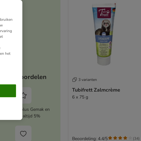
ebruiken
uw
rvaring
et
e
en het
Jouw voordelen
3 varianten
Tubifrett Zalmcrème
6 x 75 g
ctiveer zooplus Gemak en
bespaar altijd 5%
Beoordeling: 4.4/5
(
34
)