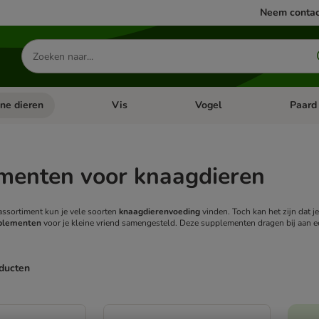
Neem contac
Zoeken
naar
producten
ine dieren
Vis
Vogel
Paard
categorie menu: Apotheek
Open categorie menu: Kleine dieren
Open categorie menu: Vis
Open cat
menten voor knaagdieren
ssortiment kun je vele soorten
knaagdierenvoeding
vinden. Toch kan het zijn dat 
plementen
voor je kleine vriend samengesteld. Deze supplementen dragen bij aan 
oducten
ve been changed