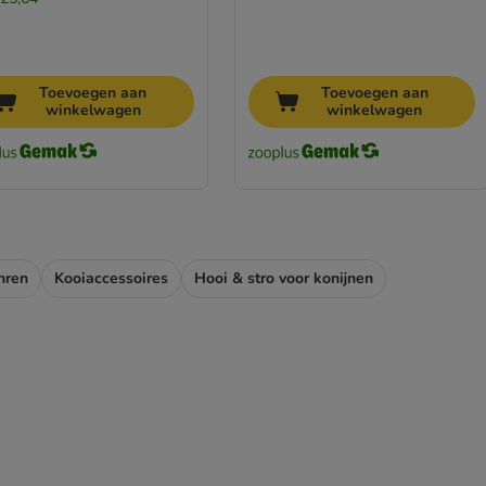
Toevoegen aan
Toevoegen aan
winkelwagen
winkelwagen
nren
Kooiaccessoires
Hooi & stro voor konijnen