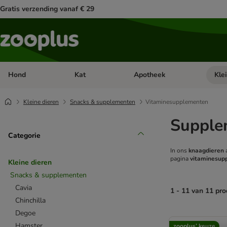
Gratis verzending vanaf € 29
Hond
Kat
Apotheek
Kle
Open categorie menu: Hond
Open categorie menu: Kat
Open 
Kleine dieren
Snacks & supplementen
Vitaminesupplementen
Supple
Categorie
In ons
knaagdieren
a
pagina
vitaminesup
Kleine dieren
Snacks & supplementen
Cavia
1 - 11 van 11 pr
Chinchilla
Degoe
product items ha
Hamster
zooplus’ keuze