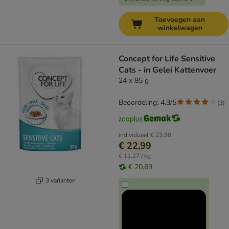
Toevoegen aan
winkelwagen
Concept for Life Sensitive
Cats - in Gelei Kattenvoer
24 x 85 g
Beoordeling: 4.3/5
(
3
)
individueel
€ 23,98
€ 22,99
€ 11,27 / kg
€ 20,69
3 varianten