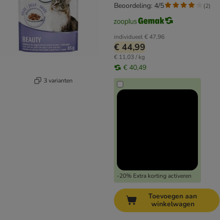
Beoordeling: 4/5
(
2
)
individueel
€ 47,96
€ 44,99
€ 11,03 / kg
€ 40,49
3 varianten
-20% Extra korting activeren
Toevoegen aan
winkelwagen