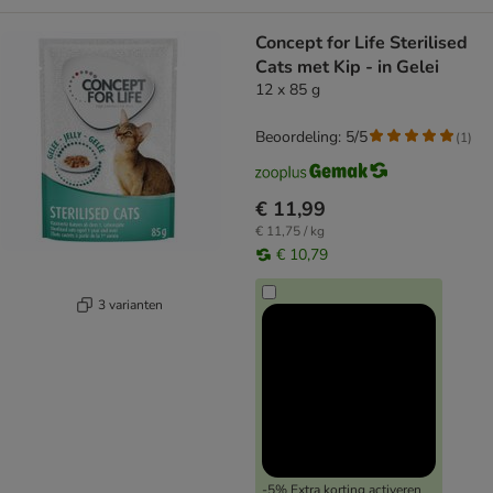
Concept for Life Sterilised
Cats met Kip - in Gelei
12 x 85 g
Beoordeling: 5/5
(
1
)
€ 11,99
€ 11,75 / kg
€ 10,79
3 varianten
-5% Extra korting activeren