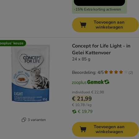
-15% Extra korting activeren
Toevoegen aan
winkelwagen
ooplus’ keuze
Concept for Life Light - in
Gelei Kattenvoer
24 x 85 g
Beoordeling: 4/5
(
2
)
individueel
€ 22,98
€ 21,99
€ 10,78 / kg
€ 19,79
3 varianten
Toevoegen aan
winkelwagen