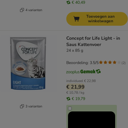
€ 40,49
4 varianten
Toevoegen aan
winkelwagen
Concept for Life Light - in
Saus Kattenvoer
24 x 85 g
Beoordeling: 3.5/5
(
2
)
individueel
€ 22,98
€ 21,99
€ 10,78 / kg
€ 19,79
3 varianten