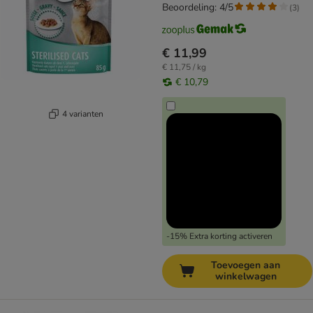
Beoordeling: 4/5
(
3
)
€ 11,99
€ 11,75 / kg
€ 10,79
4 varianten
-15% Extra korting activeren
Toevoegen aan
winkelwagen