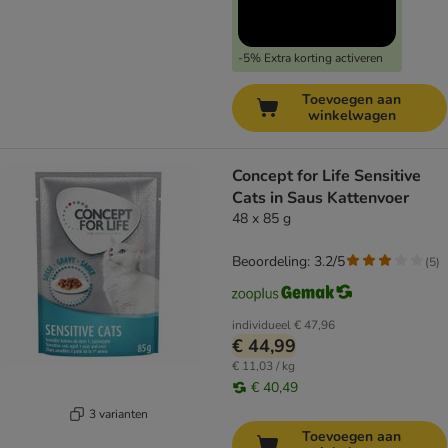
-5% Extra korting activeren
Toevoegen aan
winkelwagen
Concept for Life Sensitive
Cats in Saus Kattenvoer
48 x 85 g
Beoordeling: 3.2/5
(
5
)
individueel
€ 47,96
€ 44,99
€ 11,03 / kg
€ 40,49
3 varianten
Toevoegen aan