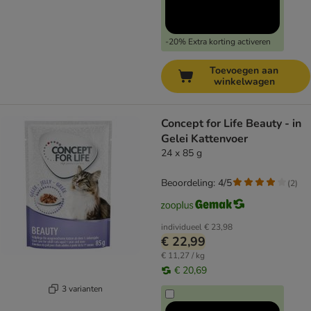
-20% Extra korting activeren
Toevoegen aan
winkelwagen
Concept for Life Beauty - in
Gelei Kattenvoer
24 x 85 g
Beoordeling: 4/5
(
2
)
individueel
€ 23,98
€ 22,99
€ 11,27 / kg
€ 20,69
3 varianten