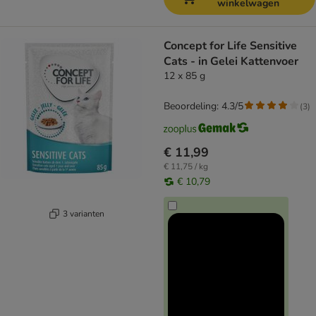
winkelwagen
Concept for Life Sensitive
Cats - in Gelei Kattenvoer
12 x 85 g
Beoordeling: 4.3/5
(
3
)
€ 11,99
€ 11,75 / kg
€ 10,79
3 varianten