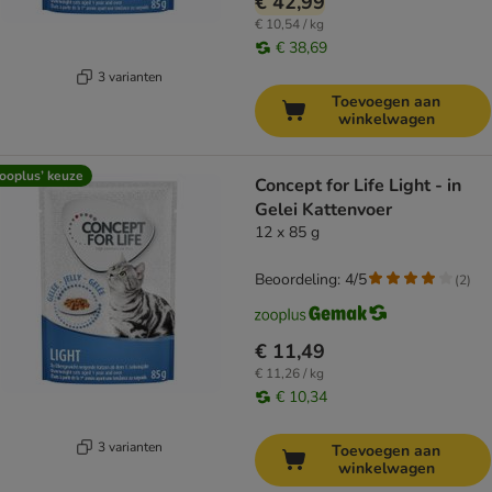
€ 42,99
€ 10,54 / kg
€ 38,69
3 varianten
Toevoegen aan
winkelwagen
ooplus’ keuze
Concept for Life Light - in
Gelei Kattenvoer
12 x 85 g
Beoordeling: 4/5
(
2
)
€ 11,49
€ 11,26 / kg
€ 10,34
3 varianten
Toevoegen aan
winkelwagen