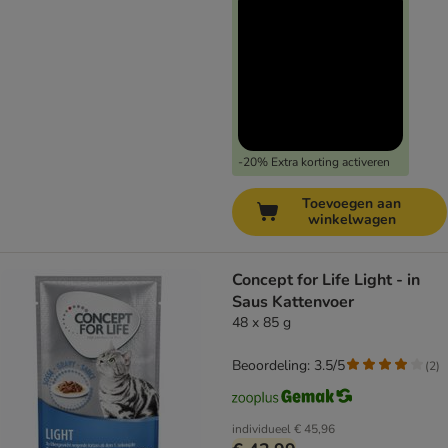
-20% Extra korting activeren
Toevoegen aan
winkelwagen
Concept for Life Light - in
Saus Kattenvoer
48 x 85 g
Beoordeling: 3.5/5
(
2
)
individueel
€ 45,96