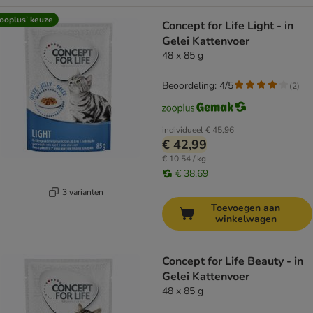
ooplus’ keuze
Concept for Life Light - in
Gelei Kattenvoer
48 x 85 g
Beoordeling: 4/5
(
2
)
individueel
€ 45,96
€ 42,99
€ 10,54 / kg
€ 38,69
3 varianten
Toevoegen aan
winkelwagen
Concept for Life Beauty - in
Gelei Kattenvoer
48 x 85 g