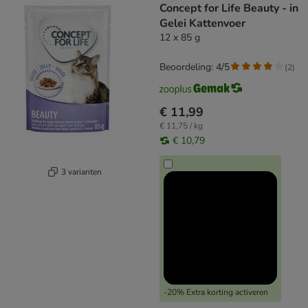
Concept for Life Beauty - in
Gelei Kattenvoer
12 x 85 g
Beoordeling: 4/5
(
2
)
€ 11,99
€ 11,75 / kg
€ 10,79
3 varianten
-20% Extra korting activeren