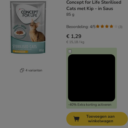
Concept for Life Sterilised
Cats met Kip - in Saus
85 g
Beoordeling: 4/5
(
3
)
€ 1,29
€ 15,18 / kg
4 varianten
-40% Extra korting activeren
Toevoegen aan
winkelwagen