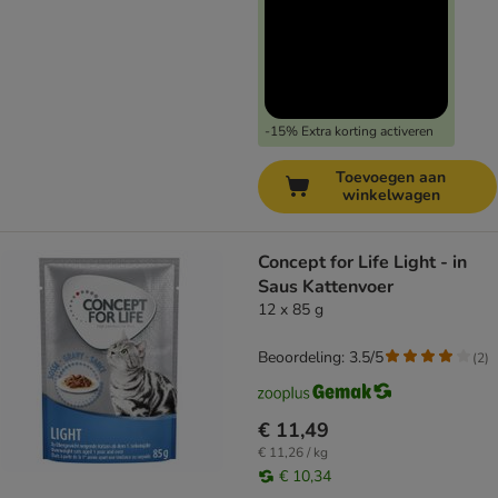
-15% Extra korting activeren
Toevoegen aan
winkelwagen
Concept for Life Light - in
Saus Kattenvoer
12 x 85 g
Beoordeling: 3.5/5
(
2
)
€ 11,49
€ 11,26 / kg
€ 10,34