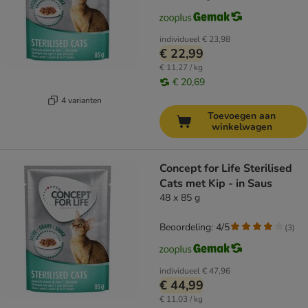
individueel
€ 23,98
€ 22,99
€ 11,27 / kg
€ 20,69
4 varianten
Toevoegen aan
winkelwagen
Concept for Life Sterilised
Cats met Kip - in Saus
48 x 85 g
Beoordeling: 4/5
(
3
)
individueel
€ 47,96
€ 44,99
€ 11,03 / kg