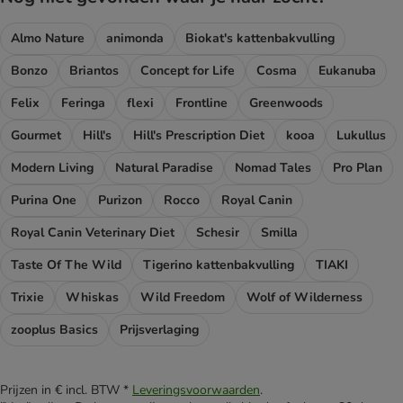
Almo Nature
animonda
Biokat's kattenbakvulling
Bonzo
Briantos
Concept for Life
Cosma
Eukanuba
Felix
Feringa
flexi
Frontline
Greenwoods
Gourmet
Hill's
Hill's Prescription Diet
kooa
Lukullus
Modern Living
Natural Paradise
Nomad Tales
Pro Plan
Purina One
Purizon
Rocco
Royal Canin
Royal Canin Veterinary Diet
Schesir
Smilla
Taste Of The Wild
Tigerino kattenbakvulling
TIAKI
Trixie
Whiskas
Wild Freedom
Wolf of Wilderness
zooplus Basics
Prijsverlaging
Prijzen in € incl. BTW *
Leveringsvoorwaarden
.