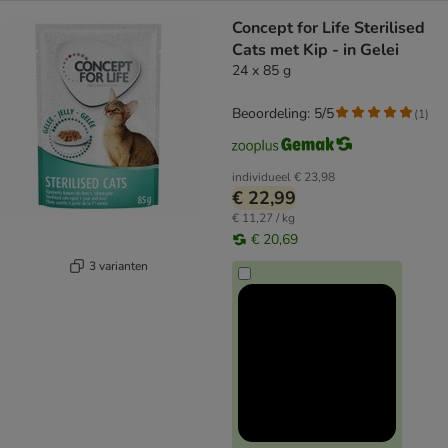
Concept for Life Sterilised
Cats met Kip - in Gelei
24 x 85 g
Beoordeling: 5/5
(
1
)
individueel
€ 23,98
€ 22,99
€ 11,27 / kg
€ 20,69
3 varianten