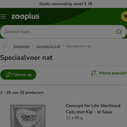
Gratis verzending vanaf € 29
Menu
Zoeken
naar
producten
Topmerken
Concept for Life
Speciaalvoer nat
Speciaalvoer nat
Meest populair
Filteren op
1 - 25 van 25 producten
product items have been changed
Concept for Life Sterilised
Cats met Kip - in Saus
12 x 85 g