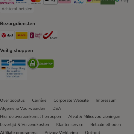
Payconiq Payment Method
Bancontact Payment Method
Mastercard Payment Method
Apple Pay Payment Method
Klarna Payment Method
PayPal Payment Method
iDeal Payment Method
Riverty Payment 
Google P
Achteraf betalen
Achteraf betalen Payment Method
Bezorgdiensten
Dpd Shipping Method
DHL Shipping Method
Mondial Relay Shipping Method
bpost Shipping Method
Veilig shoppen
Security
Security
Over zooplus
Carrière
Corporate Website
Impressum
Algemene Voorwaarden
DSA
Hier de overeenkomst herroepen
Afval & Milieuvoorzieningen
Levertijd & Verzendkosten
Klantenservice
Betaalmethoden
Affiliate programma
Privacy Verklaring
Opt-out