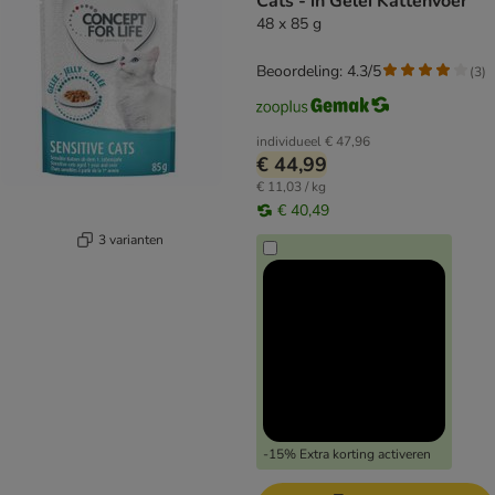
Cats - in Gelei Kattenvoer
48 x 85 g
Beoordeling: 4.3/5
(
3
)
individueel
€ 47,96
€ 44,99
€ 11,03 / kg
€ 40,49
3 varianten
-15% Extra korting activeren