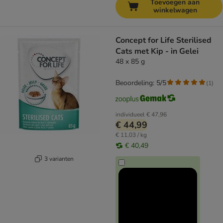
Toevoegen aan
winkelwagen
Concept for Life Sterilised
Cats met Kip - in Gelei
48 x 85 g
Beoordeling: 5/5
(
1
)
individueel
€ 47,96
€ 44,99
€ 11,03 / kg
€ 40,49
3 varianten