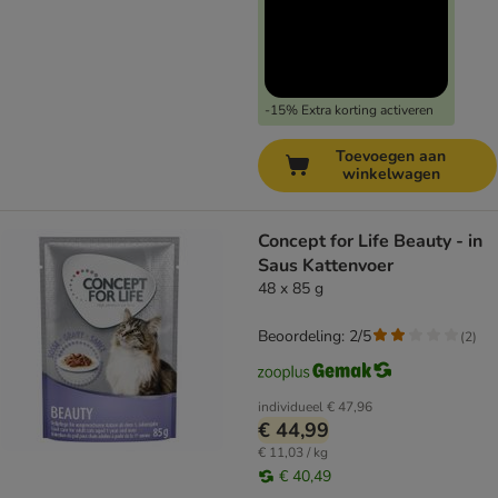
-15% Extra korting activeren
Toevoegen aan
winkelwagen
Concept for Life Beauty - in
Saus Kattenvoer
48 x 85 g
Beoordeling: 2/5
(
2
)
individueel
€ 47,96
€ 44,99
€ 11,03 / kg
€ 40,49