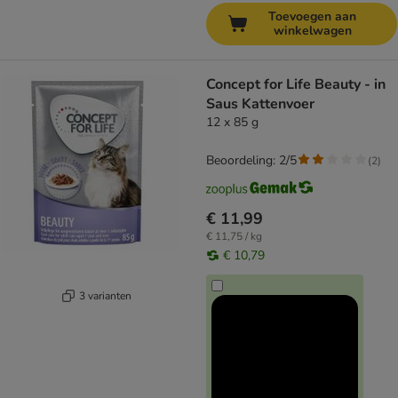
Toevoegen aan
winkelwagen
Concept for Life Beauty - in
Saus Kattenvoer
12 x 85 g
Beoordeling: 2/5
(
2
)
€ 11,99
€ 11,75 / kg
€ 10,79
3 varianten