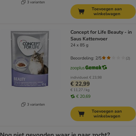
3 varianten
Toevoegen aan
winkelwagen
Concept for Life Beauty - in
Saus Kattenvoer
24 x 85 g
Beoordeling: 2/5
(
2
)
individueel
€ 23,98
€ 22,99
€ 11,27 / kg
€ 20,69
3 varianten
Toevoegen aan
winkelwagen
Nog niet gevonden waar je naar zocht?