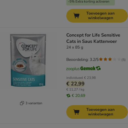
-5% Extra korting activeren
Toevoegen aan
winkelwagen
Concept for Life Sensitive
Cats in Saus Kattenvoer
24 x 85 g
Beoordeling: 3.2/5
(
5
)
individueel
€ 23,98
€ 22,99
€ 11,27 / kg
€ 20,69
3 varianten
Toevoegen aan
winkelwagen