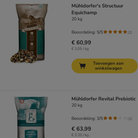
product items have been changed
Mühldorfer's Structuur
Equichamp
20 kg
Beoordeling: 5/5
(
2
)
€ 60,99
€ 3,05 / kg
Toevoegen aan
winkelwagen
Mühldorfer Revital Prebiotic
20 kg
Beoordeling: 3/5
(
1
)
€ 63,99
€ 3,20 / kg