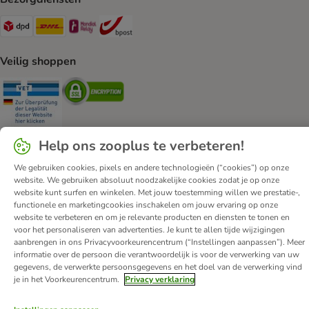
Dpd Shipping Method
DHL Shipping Method
Mondial Relay Shipping Method
bpost Shipping Method
Veilig shoppen
Security
Security
Help ons zooplus te verbeteren!
We gebruiken cookies, pixels en andere technologieën (“cookies”) op onze
Over zooplus
Carrière
Corporate Website
Impressum
website. We gebruiken absoluut noodzakelijke cookies zodat je op onze
website kunt surfen en winkelen. Met jouw toestemming willen we prestatie-,
Algemene Voorwaarden
DSA
functionele en marketingcookies inschakelen om jouw ervaring op onze
Hier de overeenkomst herroepen
Afval & Milieuvoorzieningen
website te verbeteren en om je relevante producten en diensten te tonen en
voor het personaliseren van advertenties. Je kunt te allen tijde wijzigingen
Levertijd & Verzendkosten
Klantenservice
Betaalmethoden
aanbrengen in ons Privacyvoorkeurencentrum (“Instellingen aanpassen”). Meer
Affiliate programma
Privacy Verklaring
Opt-out
informatie over de persoon die verantwoordelijk is voor de verwerking van uw
gegevens, de verwerkte persoonsgegevens en het doel van de verwerking vind
Toegankelijkheidsverklaring
je in het Voorkeurencentrum.
Privacy verklaring
© zooplus SE
2026