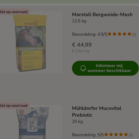
iet op voorraad
Marstall Bergweide-Mash
12,5 kg
Beoordeling: 4.5/5
(
2
)
€ 44,99
€ 3,60 / kg
Informeer mij
wanneer beschikbaar
iet op voorraad
Mühldorfer Mucovital
Prebiotic
20 kg
Beoordeling: 5/5
(
1
)