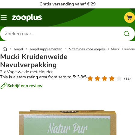
Gratis verzending vanaf € 29
Menu
Zoeken
naar
producten
Vogel
Vogelsupplementen
Vitamines voor vogels
Mucki Kruiden
Mucki Kruidenweide
Navulverpakking
2 x Vogelweide met Houder
This is a stars rating area from zero to 5: 3.8/5
(
22
)
Schrijf een review