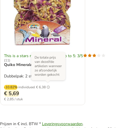
This is a stars rating area from zero to 5: 3/5
De totale prijs
(
11
)
van dezelfde
Quiko Mineralensteen Flower
artikelen wanneer
ze afzonderlijk
worden gekocht
Dubbelpak: 2 stuks
-10.82%
individueel
€ 6,38
€ 5,69
€ 2,85 / stuk
Prijzen in € incl. BTW *
Leveringsvoorwaarden
.