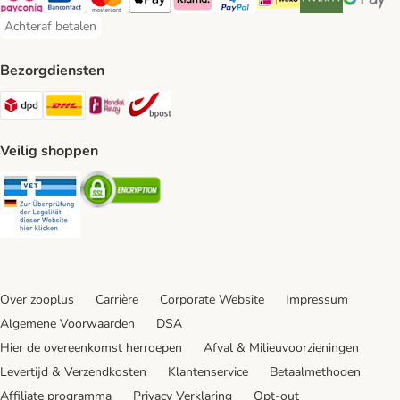
Payconiq Payment Method
Bancontact Payment Method
Mastercard Payment Method
Apple Pay Payment Method
Klarna Payment Method
PayPal Payment Method
iDeal Payment Method
Riverty Payment 
Google P
Achteraf betalen
Achteraf betalen Payment Method
Bezorgdiensten
Dpd Shipping Method
DHL Shipping Method
Mondial Relay Shipping Method
bpost Shipping Method
Veilig shoppen
Security
Security
Over zooplus
Carrière
Corporate Website
Impressum
Algemene Voorwaarden
DSA
Hier de overeenkomst herroepen
Afval & Milieuvoorzieningen
Levertijd & Verzendkosten
Klantenservice
Betaalmethoden
Affiliate programma
Privacy Verklaring
Opt-out