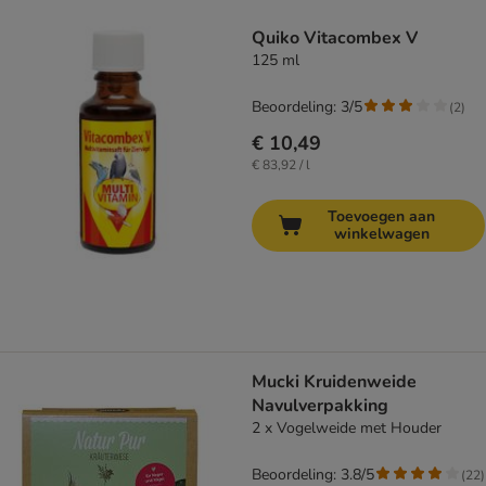
product items have been changed
Quiko Vitacombex V
125 ml
Beoordeling: 3/5
(
2
)
€ 10,49
€ 83,92 / l
Toevoegen aan
winkelwagen
Mucki Kruidenweide
Navulverpakking
2 x Vogelweide met Houder
Beoordeling: 3.8/5
(
22
)