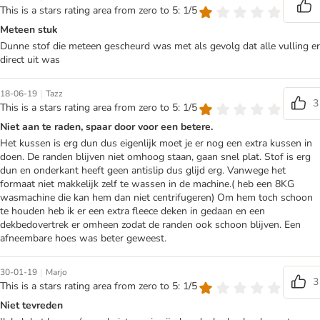
This is a stars rating area from zero to 5: 1/5
Meteen stuk
Dunne stof die meteen gescheurd was met als gevolg dat alle vulling er
direct uit was
|
18-06-19
Tazz
3
This is a stars rating area from zero to 5: 1/5
Niet aan te raden, spaar door voor een betere.
Het kussen is erg dun dus eigenlijk moet je er nog een extra kussen in
doen. De randen blijven niet omhoog staan, gaan snel plat. Stof is erg
dun en onderkant heeft geen antislip dus glijd erg. Vanwege het
formaat niet makkelijk zelf te wassen in de machine.( heb een 8KG
wasmachine die kan hem dan niet centrifugeren) Om hem toch schoon
te houden heb ik er een extra fleece deken in gedaan en een
dekbedovertrek er omheen zodat de randen ook schoon blijven. Een
afneembare hoes was beter geweest.
|
30-01-19
Marjo
3
This is a stars rating area from zero to 5: 1/5
Niet tevreden