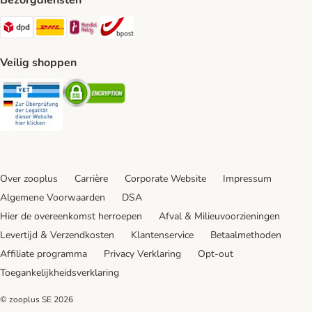
Bezorgdiensten
Dpd Shipping Method
DHL Shipping Method
Mondial Relay Shipping Method
bpost Shipping Method
Veilig shoppen
Security
Security
Over zooplus
Carrière
Corporate Website
Impressum
Algemene Voorwaarden
DSA
Hier de overeenkomst herroepen
Afval & Milieuvoorzieningen
Levertijd & Verzendkosten
Klantenservice
Betaalmethoden
Affiliate programma
Privacy Verklaring
Opt-out
Toegankelijkheidsverklaring
© zooplus SE
2026