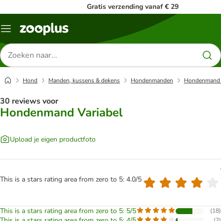
Gratis verzending vanaf € 29
Menu
Zoeken
naar
producten
Hond
Manden, kussens & dekens
Hondenmanden
Hondenmand 
30 reviews voor
Hondenmand Variabel
Upload je eigen productfoto
This is a stars rating area from zero to 5: 4.0/5
This is a stars rating area from zero to 5: 5/5
(
18
)
This is a stars rating area from zero to 5: 4/5
(
2
)