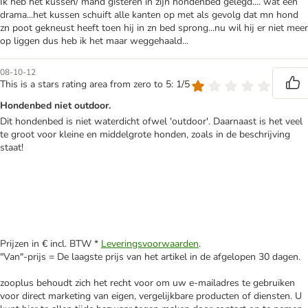
Ik heb het kussen/ mand gisteren in zijn hondenbed gelegd.... wat een
drama...het kussen schuift alle kanten op met als gevolg dat mn hond
zn poot gekneust heeft toen hij in zn bed sprong...nu wil hij er niet meer
op liggen dus heb ik het maar weggehaald...
08-10-12
This is a stars rating area from zero to 5: 1/5
Hondenbed niet outdoor.
Dit hondenbed is niet waterdicht ofwel 'outdoor'. Daarnaast is het veel
te groot voor kleine en middelgrote honden, zoals in de beschrijving
staat!
Prijzen in € incl. BTW *
Leveringsvoorwaarden
.
"Van"-prijs = De laagste prijs van het artikel in de afgelopen 30 dagen.
zooplus behoudt zich het recht voor om uw e-mailadres te gebruiken
voor direct marketing van eigen, vergelijkbare producten of diensten. U