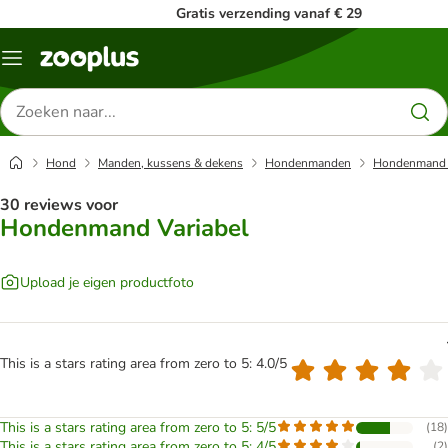
Gratis verzending vanaf € 29
Menu
Zoeken
naar
producten
Hond
Manden, kussens & dekens
Hondenmanden
Hondenmand 
30 reviews voor
Hondenmand Variabel
Upload je eigen productfoto
This is a stars rating area from zero to 5: 4.0/5
This is a stars rating area from zero to 5: 5/5
(
18
)
This is a stars rating area from zero to 5: 4/5
(
2
)