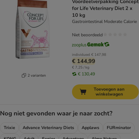
Voordeelverpakking Concept
for Life Veterinary Diet 2 x
10 kg
Gastrointestinal Moderate Calorie
Niet beoordeeld
individueel
€ 147,98
€ 144,99
€ 7,25 / kg
€ 130,49
2 varianten
Toevoegen aan
winkelwagen
Nog niet gevonden waar je naar zocht?
Trixie
Advance Veterinary Diets
Applaws
FURminator
KONG
Adult
Senior
Advantage
Almo Nature