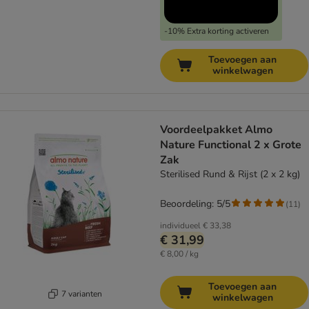
-10% Extra korting activeren
Toevoegen aan
winkelwagen
Voordeelpakket Almo
Nature Functional 2 x Grote
Zak
Sterilised Rund & Rijst (2 x 2 kg)
Beoordeling: 5/5
(
11
)
individueel
€ 33,38
€ 31,99
€ 8,00 / kg
Toevoegen aan
7 varianten
winkelwagen