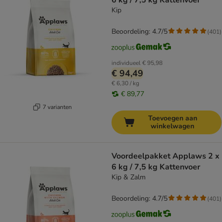
6 kg / 7,5 kg Kattenvoer
Kip
Beoordeling: 4.7/5
(
401
)
individueel
€ 95,98
€ 94,49
€ 6,30 / kg
€ 89,77
7 varianten
Toevoegen aan
winkelwagen
Voordeelpakket Applaws 2 x
6 kg / 7,5 kg Kattenvoer
Kip & Zalm
Beoordeling: 4.7/5
(
401
)