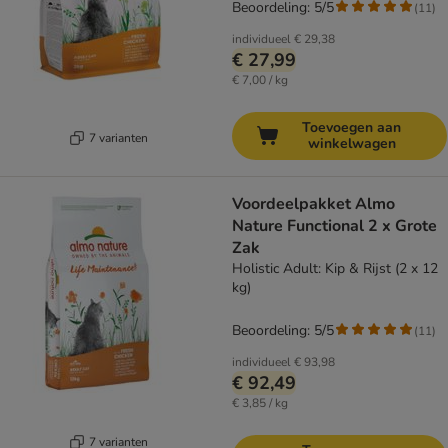
Beoordeling: 5/5
(
11
)
individueel
€ 29,38
€ 27,99
€ 7,00 / kg
Toevoegen aan
7 varianten
winkelwagen
Voordeelpakket Almo
Nature Functional 2 x Grote
Zak
Holistic Adult: Kip & Rijst (2 x 12
kg)
Beoordeling: 5/5
(
11
)
individueel
€ 93,98
€ 92,49
€ 3,85 / kg
7 varianten