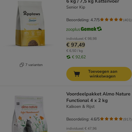
6 kg / 7,5 kg Kattenvoer
Senior Kip
Beoordeling: 4.7/5
(
401
)
individueel
€ 98,98
€ 97,49
€ 6,50 / kg
€ 92,62
7 varianten
Toevoegen aan
winkelwagen
Voordeelpakket Almo Nature
Functional 4 x 2 kg
Kalkoen & Rijst
Beoordeling: 4.6/5
(
917
)
individueel
€ 47,96