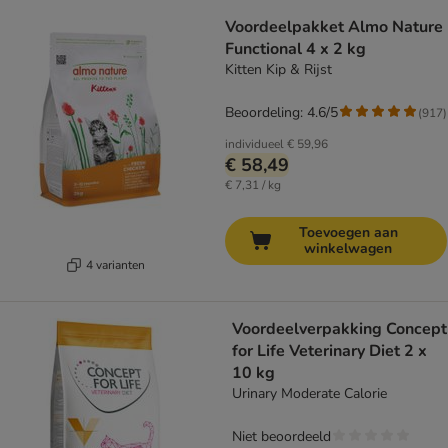
Voordeelpakket Almo Nature
Functional 4 x 2 kg
Kitten Kip & Rijst
Beoordeling: 4.6/5
(
917
)
individueel
€ 59,96
€ 58,49
€ 7,31 / kg
Toevoegen aan
winkelwagen
4 varianten
Voordeelverpakking Concept
for Life Veterinary Diet 2 x
10 kg
Urinary Moderate Calorie
Niet beoordeeld