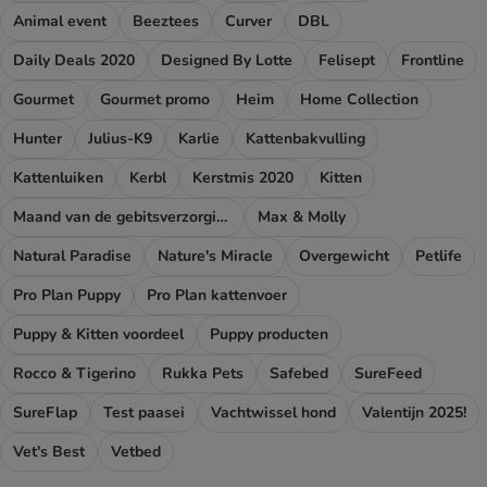
Animal event
Beeztees
Curver
DBL
Daily Deals 2020
Designed By Lotte
Felisept
Frontline
Gourmet
Gourmet promo
Heim
Home Collection
Hunter
Julius-K9
Karlie
Kattenbakvulling
Kattenluiken
Kerbl
Kerstmis 2020
Kitten
Maand van de gebitsverzorging
Max & Molly
Natural Paradise
Nature's Miracle
Overgewicht
Petlife
Pro Plan Puppy
Pro Plan kattenvoer
Puppy & Kitten voordeel
Puppy producten
Rocco & Tigerino
Rukka Pets
Safebed
SureFeed
SureFlap
Test paasei
Vachtwissel hond
Valentijn 2025!
Vet's Best
Vetbed