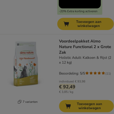
-20% Extra korting activeren
Toevoegen aan
winkelwagen
Voordeelpakket Almo
Nature Functional 2 x Grote
Zak
Holistic Adult: Kalkoen & Rijst (2
x 12 kg)
Beoordeling: 5/5
(
11
)
individueel
€ 93,98
€ 92,49
€ 3,85 / kg
7 varianten
Toevoegen aan
winkelwagen