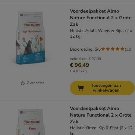
Voordeelpakket Almo
Nature Functional 2 x Grote
Zak
Holistic Adult: Witvis & Rijst (2 x
12 kg)
Beoordeling: 5/5
(
11
)
individueel
€ 97,98
€ 96,49
€ 4,02 / kg
7 varianten
Toevoegen aan
winkelwagen
Voordeelpakket Almo
Nature Functional 2 x Grote
Zak
Holistic Kitten: Kip & Rijst (2 x 12
kg)