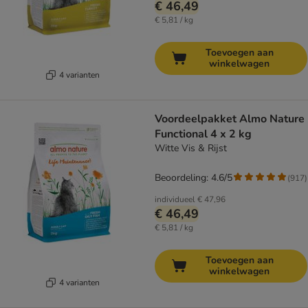
€ 46,49
€ 5,81 / kg
Toevoegen aan
winkelwagen
4 varianten
Voordeelpakket Almo Nature
Functional 4 x 2 kg
Witte Vis & Rijst
Beoordeling: 4.6/5
(
917
)
individueel
€ 47,96
€ 46,49
€ 5,81 / kg
Toevoegen aan
winkelwagen
4 varianten