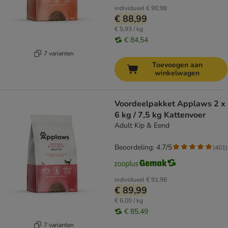
individueel
€ 90,98
€ 88,99
€ 5,93 / kg
€ 84,54
7 varianten
Toevoegen aan
winkelwagen
Voordeelpakket Applaws 2 x
6 kg / 7,5 kg Kattenvoer
Adult Kip & Eend
Beoordeling: 4.7/5
(
401
)
individueel
€ 91,98
€ 89,99
€ 6,00 / kg
€ 85,49
7 varianten