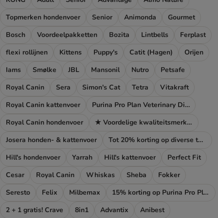
Topmerken hondenvoer
Senior
Animonda
Gourmet
Bosch
Voordeelpakketten
Bozita
Lintbells
Ferplast
flexi rollijnen
Kittens
Puppy's
Catit (Hagen)
Orijen
Iams
Smølke
JBL
Mansonil
Nutro
Petsafe
Royal Canin
Sera
Simon's Cat
Tetra
Vitakraft
Royal Canin kattenvoer
Purina Pro Plan Veterinary Diets
Royal Canin hondenvoer
★ Voordelige kwaliteitsmerken
Josera honden- & kattenvoer
Tot 20% korting op diverse topmerken!
Hill's hondenvoer
Yarrah
Hill's kattenvoer
Perfect Fit
Cesar
Royal Canin
Whiskas
Sheba
Fokker
Seresto
Felix
Milbemax
15% korting op Purina Pro Plan
2 + 1 gratis! Crave
8in1
Advantix
Anibest