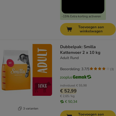
-15% Extra korting activeren
Toevoegen aan
winkelwagen
Dubbelpak: Smilla
Kattenvoer 2 x 10 kg
Adult Rund
Beoordeling: 3.7/5
(
3
)
individueel
€ 55,98
€ 52,99
€ 2,65 / kg
€ 50,34
3 varianten
Toevoegen aan