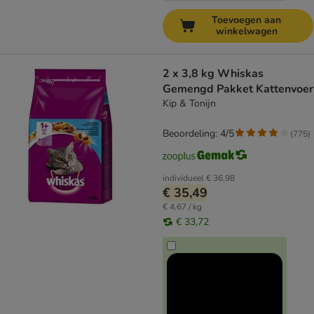
Toevoegen aan
winkelwagen
2 x 3,8 kg Whiskas
Gemengd Pakket Kattenvoer
Kip & Tonijn
Beoordeling: 4/5
(
775
)
individueel
€ 36,98
€ 35,49
€ 4,67 / kg
€ 33,72