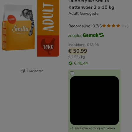
Dubbelpak: Smilla
Kattenvoer 2 x 10 kg
Adult Gevogelte
Beoordeling: 3.7/5
(
3
)
individueel
€ 53,98
€ 50,99
€ 2,55 / kg
€ 48,44
3 varianten
-10% Extra korting activeren