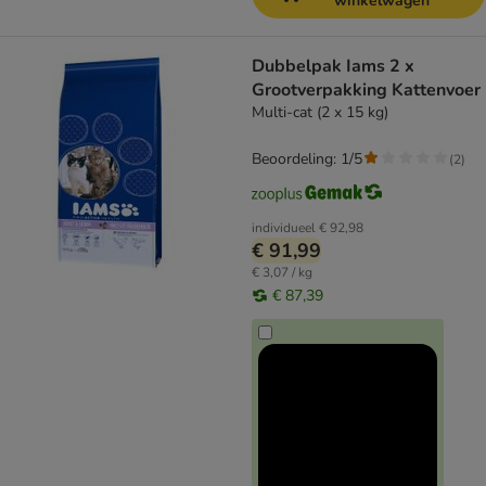
winkelwagen
Dubbelpak Iams 2 x
Grootverpakking Kattenvoer
Multi-cat (2 x 15 kg)
Beoordeling: 1/5
(
2
)
individueel
€ 92,98
€ 91,99
€ 3,07 / kg
€ 87,39