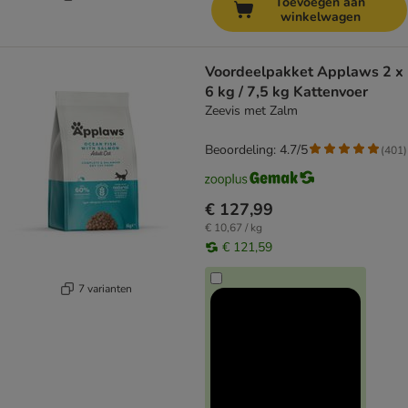
Toevoegen aan
winkelwagen
Voordeelpakket Applaws 2 x
6 kg / 7,5 kg Kattenvoer
Zeevis met Zalm
Beoordeling: 4.7/5
(
401
)
€ 127,99
€ 10,67 / kg
€ 121,59
7 varianten