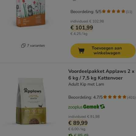
Beoordeling: 5/5
(
11
)
individueel
€ 102,98
€ 101,99
€ 4,25 / kg
7 varianten
Toevoegen aan
winkelwagen
Voordeelpakket Applaws 2 x
6 kg / 7,5 kg Kattenvoer
Adult Kip met Lam
Beoordeling: 4.7/5
(
401
)
individueel
€ 91,98
€ 89,99
€ 6,00 / kg
€ 85,49