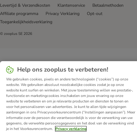
Levertijd & Verzendkosten
Klantenservice
Betaalmethoden
Affiliate programma
Privacy Verklaring
Opt-out
Toegankelijkheidsverklaring
© zooplus SE
2026
Help ons zooplus te verbeteren!
We gebruiken cookies, pixels en andere technologieën (“cookies”) op onze
website. We gebruiken absoluut noodzakelijke cookies zodat je op onze
website kunt surfen en winkelen. Met jouw toestemming willen we prestatie-,
functionele en marketingcookies inschakelen om jouw ervaring op onze
website te verbeteren en om je relevante producten en diensten te tonen en
voor het personaliseren van advertenties. Je kunt te allen tijde wijzigingen
aanbrengen in ons Privacyvoorkeurencentrum (“Instellingen aanpassen”). Meer
informatie over de persoon die verantwoordelijk is voor de verwerking van uw
gegevens, de verwerkte persoonsgegevens en het doel van de verwerking vind
je in het Voorkeurencentrum.
Privacy verklaring