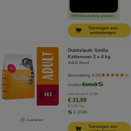
-15% Extra korting activeren
Toevoegen aan
winkelwagen
Dubbelpak: Smilla
Kattenvoer 2 x 4 kg
Adult Rund
Beoordeling: 4.7/5
(
3
)
individueel
€ 23,98
€ 21,99
€ 2,75 / kg
€ 20,89
2 varianten
Toevoegen aan