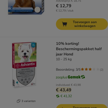
Adviesprijs
€ 18,75
€ 12,79
€ 12,79 / stuk
Toevoegen aan
winkelwagen
10% korting!
Beschermingspakket half
jaar Hond
10 - 25 kg
Beoordeling: 3/5
(
2
)
individueel
€ 43,98
€ 43,49
€ 41,32
3 varianten
Toevoegen aan