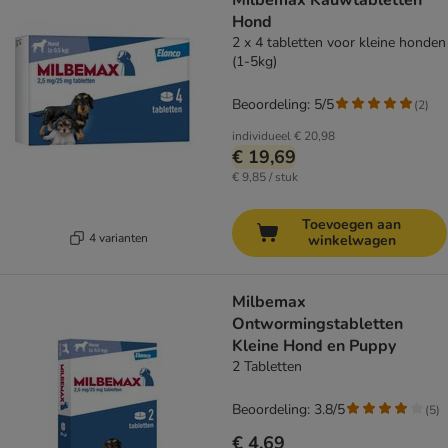
Milbemax Kauwtabletten
Hond
2 x 4 tabletten voor kleine honden
(1-5kg)
Beoordeling: 5/5
(
2
)
individueel
€ 20,98
€ 19,69
€ 9,85 / stuk
Toevoegen aan
4 varianten
winkelwagen
Milbemax
Ontwormingstabletten
Kleine Hond en Puppy
2 Tabletten
Beoordeling: 3.8/5
(
5
)
€ 4,69