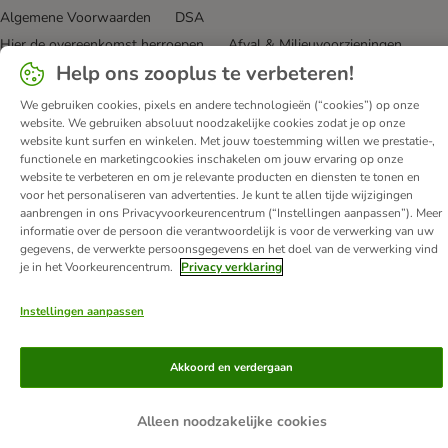
Algemene Voorwaarden
DSA
Hier de overeenkomst herroepen
Afval & Milieuvoorzieningen
Help ons zooplus te verbeteren!
Levertijd & Verzendkosten
Klantenservice
Betaalmethoden
Affiliate programma
Privacy Verklaring
Opt-out
We gebruiken cookies, pixels en andere technologieën (“cookies”) op onze
website. We gebruiken absoluut noodzakelijke cookies zodat je op onze
Toegankelijkheidsverklaring
website kunt surfen en winkelen. Met jouw toestemming willen we prestatie-,
functionele en marketingcookies inschakelen om jouw ervaring op onze
© zooplus SE
2026
website te verbeteren en om je relevante producten en diensten te tonen en
voor het personaliseren van advertenties. Je kunt te allen tijde wijzigingen
aanbrengen in ons Privacyvoorkeurencentrum (“Instellingen aanpassen”). Meer
informatie over de persoon die verantwoordelijk is voor de verwerking van uw
gegevens, de verwerkte persoonsgegevens en het doel van de verwerking vind
je in het Voorkeurencentrum.
Privacy verklaring
Instellingen aanpassen
Akkoord en verdergaan
Alleen noodzakelijke cookies