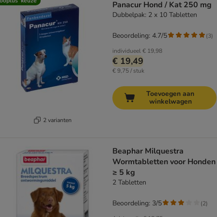
ooplus’ keuze
Panacur Hond / Kat 250 mg
Dubbelpak: 2 x 10 Tabletten
Beoordeling: 4.7/5
(
3
)
individueel
€ 19,98
€ 19,49
€ 9,75 / stuk
Toevoegen aan
winkelwagen
2 varianten
Beaphar Milquestra
Wormtabletten voor Honden
≥ 5 kg
2 Tabletten
Beoordeling: 3/5
(
2
)