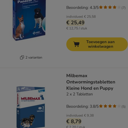
Beoordeling: 4.3/5
(
7
)
individueel
€ 25,58
€ 25,49
€ 12,75 / stuk
Toevoegen aan
winkelwagen
2 varianten
Milbemax
Ontwormingstabletten
Kleine Hond en Puppy
2 x 2 Tabletten
Beoordeling: 3.8/5
(
5
)
individueel
€ 9,38
€ 8,79
€ 2,20 / stuk