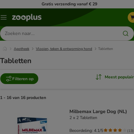
Gratis verzending vanaf € 29
Menu
Zoeken
naar
producten
Apotheek
Vlooien, teken & ontworming hond
Tabletten
Tabletten
Meest populair
Filteren op
1 - 16 van 16 producten
product items have been changed
Milbemax Large Dog (NL)
2 x 2 Tabletten
Beoordeling: 4.1/5
(
13
)