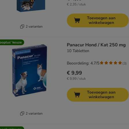
€ 2,35 / stuk
Toevoegen aan
winkelwagen
2 varianten
ooplus’ keuze
Panacur Hond / Kat 250 mg
10 Tabletten
Beoordeling: 4.7/5
(
3
)
€ 9,99
€ 9,99 / stuk
Toevoegen aan
winkelwagen
2 varianten