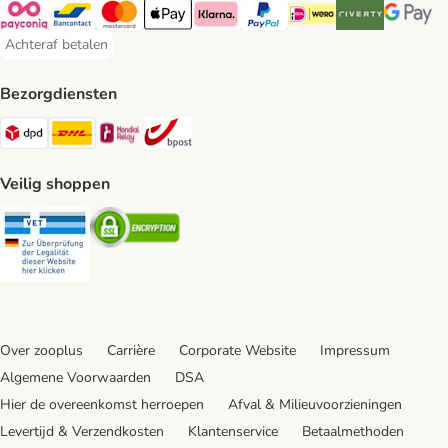
Payconiq Payment Method
Bancontact Payment Method
Mastercard Payment Method
Apple Pay Payment Method
Klarna Payment Method
PayPal Payment Method
iDeal Payment Method
Riverty Payment 
Google P
Achteraf betalen
Achteraf betalen Payment Method
Bezorgdiensten
Dpd Shipping Method
DHL Shipping Method
Mondial Relay Shipping Method
bpost Shipping Method
Veilig shoppen
Security
Security
Over zooplus
Carrière
Corporate Website
Impressum
Algemene Voorwaarden
DSA
Hier de overeenkomst herroepen
Afval & Milieuvoorzieningen
Levertijd & Verzendkosten
Klantenservice
Betaalmethoden