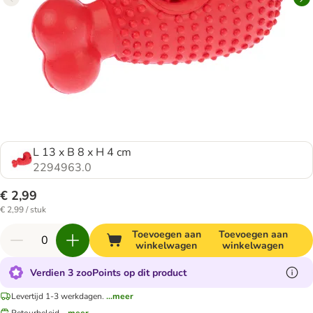
L 13 x B 8 x H 4 cm
2294963.0
€ 2,99
€ 2,99 / stuk
Toevoegen aan
Toevoegen aan
winkelwagen
winkelwagen
Verdien 3 zooPoints op dit product
Levertijd 1-3 werkdagen.
...meer
Retourbeleid
...meer