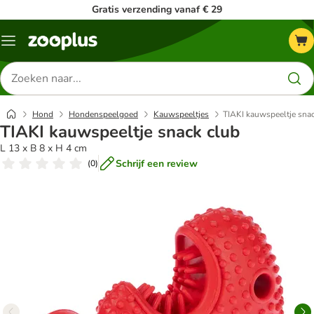
Gratis verzending vanaf € 29
Menu
Zoeken
naar
producten
Hond
Hondenspeelgoed
Kauwspeeltjes
TIAKI kauwspeeltje sna
TIAKI kauwspeeltje snack club
L 13 x B 8 x H 4 cm
Schrijf een review
(
0
)