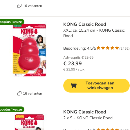
16 varianten
ooplus’ keuze
KONG Classic Rood
XXL: ca. 15,24 cm - KONG Classic
Rood
Beoordeling: 4.5/5
(
2452
)
Adviesprijs
€ 29,65
€ 23,99
€ 23,99 / stuk
Toevoegen aan
winkelwagen
16 varianten
ooplus’ keuze
KONG Classic Rood
2 x S - KONG Classic Rood