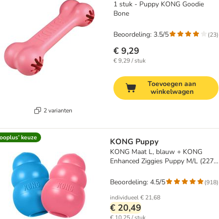
1 stuk - Puppy KONG Goodie
Bone
Beoordeling: 3.5/5
(
23
)
€ 9,29
€ 9,29 / stuk
Toevoegen aan
winkelwagen
2 varianten
ooplus’ keuze
KONG Puppy
KONG Maat L, blauw + KONG
Enhanced Ziggies Puppy M/L (227
g)
Beoordeling: 4.5/5
(
918
)
individueel
€ 21,68
€ 20,49
€ 10,25 / stuk