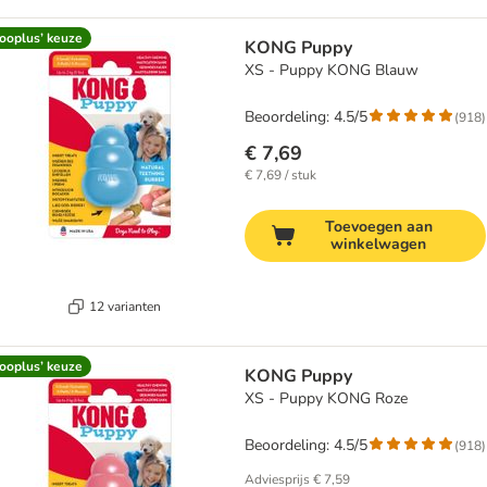
ooplus’ keuze
KONG Puppy
XS - Puppy KONG Blauw
Beoordeling: 4.5/5
(
918
)
€ 7,69
€ 7,69 / stuk
Toevoegen aan
winkelwagen
12 varianten
ooplus’ keuze
KONG Puppy
XS - Puppy KONG Roze
Beoordeling: 4.5/5
(
918
)
Adviesprijs
€ 7,59