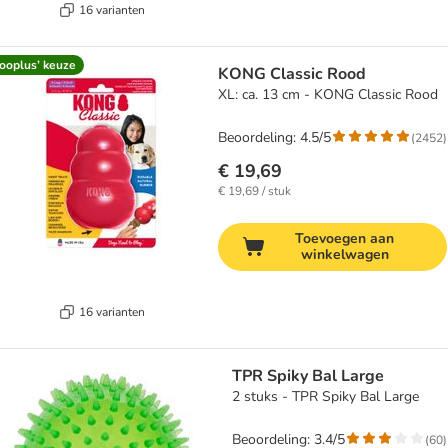
16 varianten
ooplus’ keuze
KONG Classic Rood
XL: ca. 13 cm - KONG Classic Rood
Beoordeling: 4.5/5
(
2452
)
€ 19,69
€ 19,69 / stuk
Toevoegen aan
winkelwagen
16 varianten
TPR Spiky Bal Large
2 stuks - TPR Spiky Bal Large
Beoordeling: 3.4/5
(
60
)