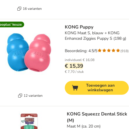
16 varianten
ooplus’ keuze
KONG Puppy
KONG Maat S, blauw + KONG
Enhanced Ziggies Puppy S (198 g)
Beoordeling: 4.5/5
(
918
)
individueel
€ 16,08
€ 15,39
€ 7,70 / stuk
Toevoegen aan
winkelwagen
12 varianten
KONG Squeezz Dental Stick
(M)
Maat M (ca. 20 cm)