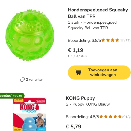
Hondenspeelgoed Squeaky
Ball van TPR
1 stuk - Hondenspeelgoed
Squeaky Ball van TPR
Beoordeling: 3.8/5
(
77
)
€ 1,19
€ 1,19 / stuk
Toevoegen aan
winkelwagen
2 varianten
ooplus’ keuze
KONG Puppy
S - Puppy KONG Blauw
Beoordeling: 4.5/5
(
918
)
€ 5,79