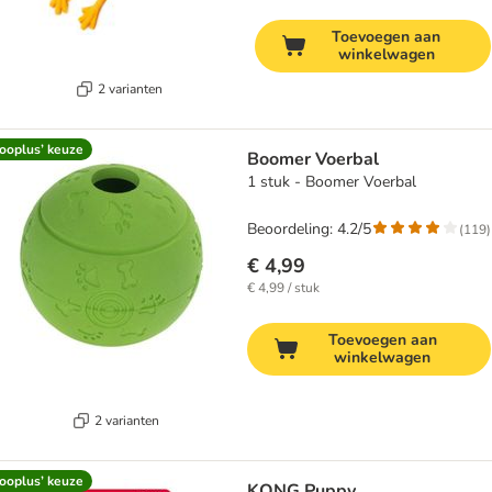
Toevoegen aan
winkelwagen
2 varianten
ooplus’ keuze
Boomer Voerbal
1 stuk - Boomer Voerbal
Beoordeling: 4.2/5
(
119
)
€ 4,99
€ 4,99 / stuk
Toevoegen aan
winkelwagen
2 varianten
ooplus’ keuze
KONG Puppy