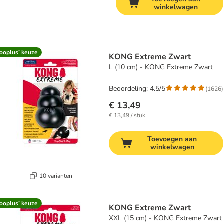
winkelwagen
ooplus’ keuze
KONG Extreme Zwart
L (10 cm) - KONG Extreme Zwart
Beoordeling: 4.5/5
(
1626
)
€ 13,49
€ 13,49 / stuk
Toevoegen aan
winkelwagen
10 varianten
ooplus’ keuze
KONG Extreme Zwart
XXL (15 cm) - KONG Extreme Zwart