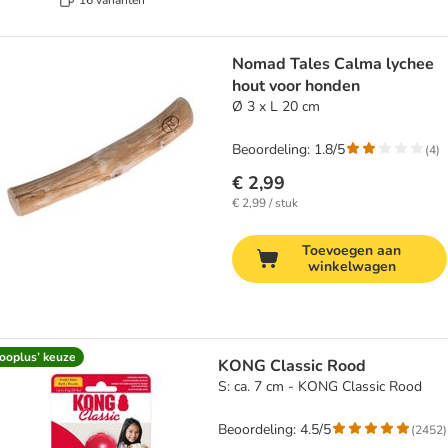
Nomad Tales Calma lychee
hout voor honden
Ø 3 x L 20 cm
Beoordeling: 1.8/5
(
4
)
€ 2,99
€ 2,99 / stuk
Toevoegen aan
winkelwagen
ooplus’ keuze
KONG Classic Rood
S: ca. 7 cm - KONG Classic Rood
Beoordeling: 4.5/5
(
2452
)