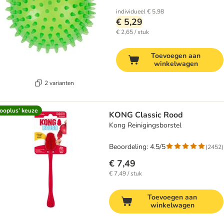
individueel
€ 5,98
€ 5,29
€ 2,65 / stuk
Toevoegen aan
winkelwagen
2 varianten
ooplus’ keuze
KONG Classic Rood
Kong Reinigingsborstel
Beoordeling: 4.5/5
(
2452
)
€ 7,49
€ 7,49 / stuk
Toevoegen aan
winkelwagen