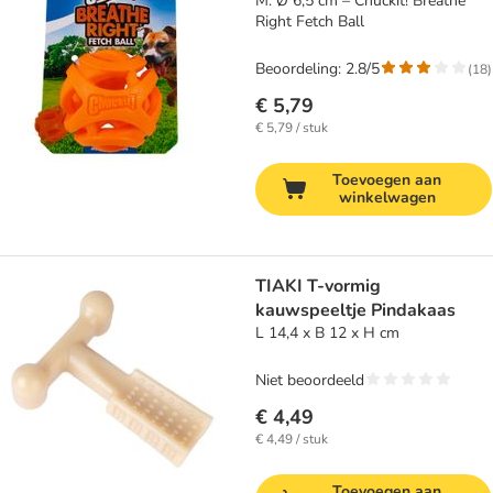
M: Ø 6,5 cm – Chuckit! Breathe
Right Fetch Ball
Beoordeling: 2.8/5
(
18
)
€ 5,79
€ 5,79 / stuk
Toevoegen aan
winkelwagen
TIAKI T-vormig
kauwspeeltje Pindakaas
L 14,4 x B 12 x H cm
Niet beoordeeld
€ 4,49
€ 4,49 / stuk
Toevoegen aan