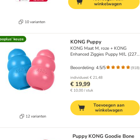
winkelwagen
10 varianten
ooplus’ keuze
KONG Puppy
KONG Maat M, roze + KONG
Enhanced Ziggies Puppy M/L (227
g)
Beoordeling: 4.5/5
(
918
)
individueel
€ 21,48
€ 19,99
€ 10,00 / stuk
Toevoegen aan
winkelwagen
12 varianten
Puppy KONG Goodie Bone