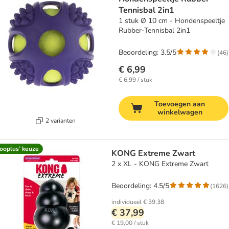
Tennisbal 2in1
1 stuk Ø 10 cm - Hondenspeeltje
Rubber-Tennisbal 2in1
Beoordeling: 3.5/5
(
46
)
€ 6,99
€ 6,99 / stuk
Toevoegen aan
winkelwagen
2 varianten
ooplus’ keuze
KONG Extreme Zwart
2 x XL - KONG Extreme Zwart
Beoordeling: 4.5/5
(
1626
)
individueel
€ 39,38
€ 37,99
€ 19,00 / stuk