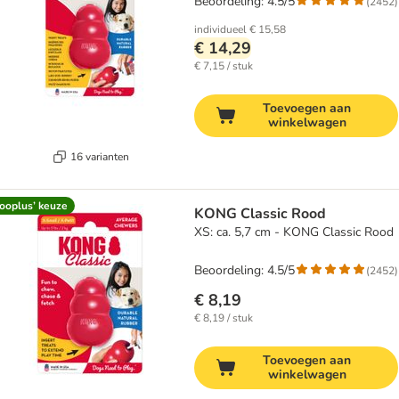
Beoordeling: 4.5/5
(
2452
)
individueel
€ 15,58
€ 14,29
€ 7,15 / stuk
Toevoegen aan
winkelwagen
16 varianten
ooplus’ keuze
KONG Classic Rood
XS: ca. 5,7 cm - KONG Classic Rood
Beoordeling: 4.5/5
(
2452
)
€ 8,19
€ 8,19 / stuk
Toevoegen aan
winkelwagen