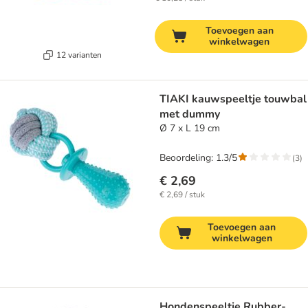
Toevoegen aan
winkelwagen
12 varianten
TIAKI kauwspeeltje touwbal
met dummy
Ø 7 x L 19 cm
Beoordeling: 1.3/5
(
3
)
€ 2,69
€ 2,69 / stuk
Toevoegen aan
winkelwagen
Hondenspeeltje Rubber-