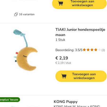
Toevoegen aan
winkelwagen
16 varianten
TIAKI Junior hondenspeeltje
maan
1 Stuk
Beoordeling: 3.5/5
(
2
)
€ 2,19
€ 2,19 / stuk
Toevoegen aan
winkelwagen
ooplus’ keuze
KONG Puppy
KONG Maat M, blauw + KONG