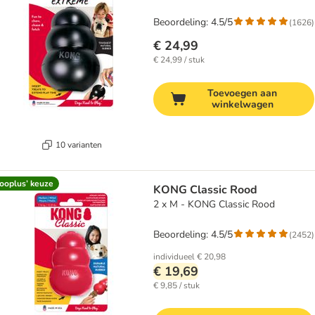
Beoordeling: 4.5/5
(
1626
)
€ 24,99
€ 24,99 / stuk
Toevoegen aan
winkelwagen
10 varianten
ooplus’ keuze
KONG Classic Rood
2 x M - KONG Classic Rood
Beoordeling: 4.5/5
(
2452
)
individueel
€ 20,98
€ 19,69
€ 9,85 / stuk