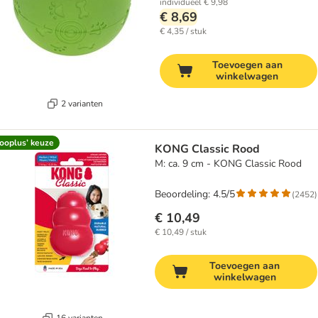
individueel
€ 9,98
€ 8,69
€ 4,35 / stuk
Toevoegen aan
winkelwagen
2 varianten
ooplus’ keuze
KONG Classic Rood
M: ca. 9 cm - KONG Classic Rood
Beoordeling: 4.5/5
(
2452
)
€ 10,49
€ 10,49 / stuk
Toevoegen aan
winkelwagen
16 varianten