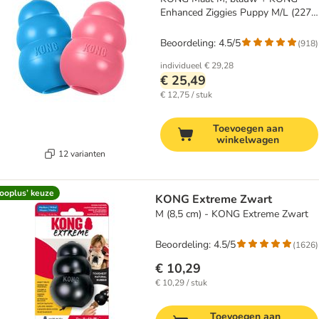
Enhanced Ziggies Puppy M/L (227
g)
Beoordeling: 4.5/5
(
918
)
individueel
€ 29,28
€ 25,49
€ 12,75 / stuk
Toevoegen aan
winkelwagen
12 varianten
ooplus’ keuze
KONG Extreme Zwart
M (8,5 cm) - KONG Extreme Zwart
Beoordeling: 4.5/5
(
1626
)
€ 10,29
€ 10,29 / stuk
Toevoegen aan