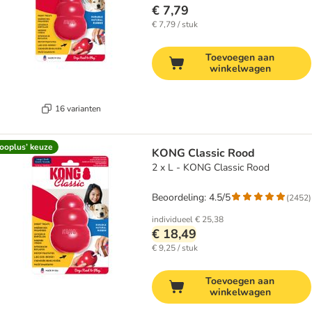
€ 7,79
€ 7,79 / stuk
Toevoegen aan
winkelwagen
16 varianten
ooplus’ keuze
KONG Classic Rood
2 x L - KONG Classic Rood
Beoordeling: 4.5/5
(
2452
)
individueel
€ 25,38
€ 18,49
€ 9,25 / stuk
Toevoegen aan
winkelwagen