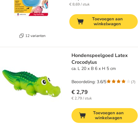
€ 8,69 / stuk
Toevoegen aan
winkelwagen
12 varianten
Hondenspeelgoed Latex
Crocodylus
ca. L 20 x B 6 x H 5 cm
Beoordeling: 3.6/5
(
7
)
€ 2,79
€ 2,79 / stuk
Toevoegen aan
winkelwagen