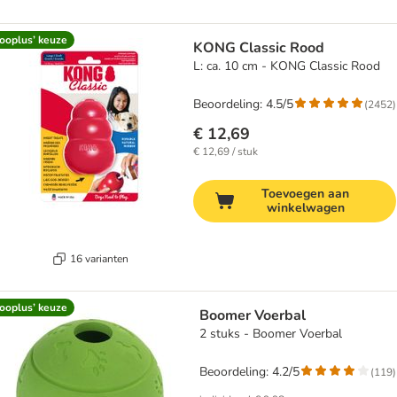
ooplus’ keuze
KONG Classic Rood
L: ca. 10 cm - KONG Classic Rood
Beoordeling: 4.5/5
(
2452
)
€ 12,69
€ 12,69 / stuk
Toevoegen aan
winkelwagen
16 varianten
ooplus’ keuze
Boomer Voerbal
2 stuks - Boomer Voerbal
Beoordeling: 4.2/5
(
119
)