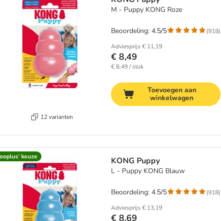
M - Puppy KONG Roze
Beoordeling: 4.5/5
(
918
)
Adviesprijs
€ 11,19
€ 8,49
€ 8,49 / stuk
Toevoegen aan
winkelwagen
12 varianten
ooplus’ keuze
KONG Puppy
L - Puppy KONG Blauw
Beoordeling: 4.5/5
(
918
)
Adviesprijs
€ 13,19
€ 8,69