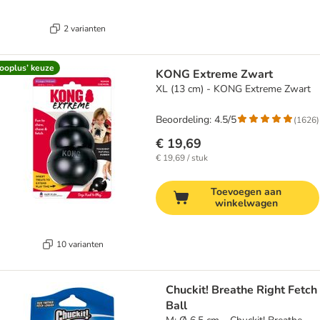
2 varianten
ooplus’ keuze
KONG Extreme Zwart
XL (13 cm) - KONG Extreme Zwart
Beoordeling: 4.5/5
(
1626
)
€ 19,69
€ 19,69 / stuk
Toevoegen aan
winkelwagen
10 varianten
Chuckit! Breathe Right Fetch
Ball