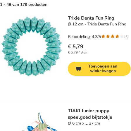
1 - 48 van 179 producten
product items have been changed
Trixie Denta Fun Ring
Ø 12 cm - Trixie Denta Fun Ring
Beoordeling: 4.3/5
(
6
)
€ 5,79
€ 5,79 / stuk
Toevoegen aan
winkelwagen
TIAKI Junior puppy
speelgoed bijtstokje
Ø 6 cm x L 27 cm