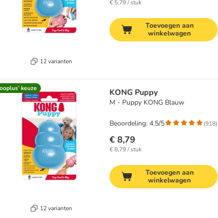
€ 5,79 / stuk
Toevoegen aan
winkelwagen
12 varianten
ooplus’ keuze
KONG Puppy
M - Puppy KONG Blauw
Beoordeling: 4.5/5
(
918
)
€ 8,79
€ 8,79 / stuk
Toevoegen aan
winkelwagen
12 varianten