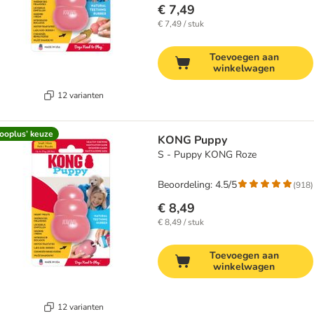
€ 7,49
€ 7,49 / stuk
Toevoegen aan
winkelwagen
12 varianten
ooplus’ keuze
KONG Puppy
S - Puppy KONG Roze
Beoordeling: 4.5/5
(
918
)
€ 8,49
€ 8,49 / stuk
Toevoegen aan
winkelwagen
12 varianten