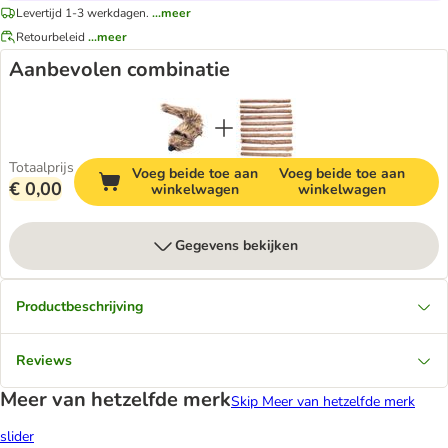
Levertijd 1-3 werkdagen.
...meer
Retourbeleid
...meer
Aanbevolen combinatie
Totaalprijs
Voeg beide toe aan
Voeg beide toe aan
€ 0,00
winkelwagen
winkelwagen
Gegevens bekijken
Productbeschrijving
Reviews
Meer van hetzelfde merk
Skip Meer van hetzelfde merk
slider