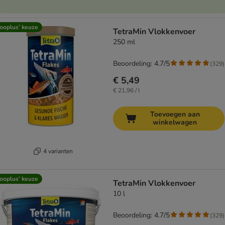
ooplus’ keuze
TetraMin Vlokkenvoer
250 ml
Beoordeling: 4.7/5
(
329
)
€ 5,49
€ 21,96 / l
Toevoegen aan
winkelwagen
4 varianten
ooplus’ keuze
TetraMin Vlokkenvoer
10 l
Beoordeling: 4.7/5
(
329
)