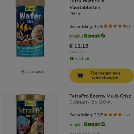
Tetra WaferMix
Voertabletten
250 ml
Beoordeling: 4.5/5
(
6
)
€ 12,19
€ 48,76 / l
€ 11,58
2 varianten
Toevoegen aan
winkelwagen
TetraPro Energy Multi-Crisp
Dubbelpak: 2 x 500 ml
Beoordeling: 3.5/5
(
4
)