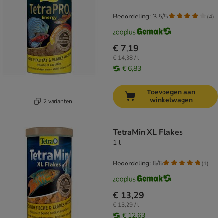
Beoordeling: 3.5/5
(
4
)
€ 7,19
€ 14,38 / l
€ 6,83
Toevoegen aan
winkelwagen
2 varianten
TetraMin XL Flakes
1 l
Beoordeling: 5/5
(
1
)
€ 13,29
€ 13,29 / l
€ 12,63