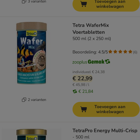
Toevoegen aan
3 varianten
winkelwagen
Tetra WaferMix
Voertabletten
500 ml (2 x 250 ml)
Beoordeling: 4.5/5
(
6
)
individueel
€ 24,38
€ 22,99
€ 45,98 / l
€ 21,84
2 varianten
Toevoegen aan
winkelwagen
TetraPro Energy Multi-Crisp
- 500 ml