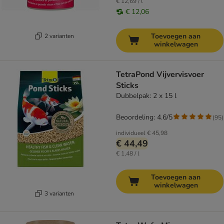
€ 12,69 / l
€ 12,06
Toevoegen aan
2 varianten
winkelwagen
TetraPond Vijvervisvoer
Sticks
Dubbelpak: 2 x 15 l
Beoordeling: 4.6/5
(
95
)
individueel
€ 45,98
€ 44,49
€ 1,48 / l
Toevoegen aan
winkelwagen
3 varianten