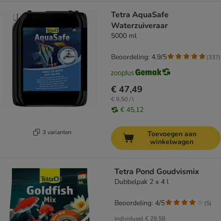
Tetra AquaSafe
Waterzuiveraar
5000 ml
Beoordeling: 4.9/5
(
337
)
€ 47,49
€ 9,50 / l
€ 45,12
3 varianten
Toevoegen aan
winkelwagen
Tetra Pond Goudvismix
Dubbelpak 2 x 4 l
Beoordeling: 4/5
(
5
)
individueel
€ 28,58