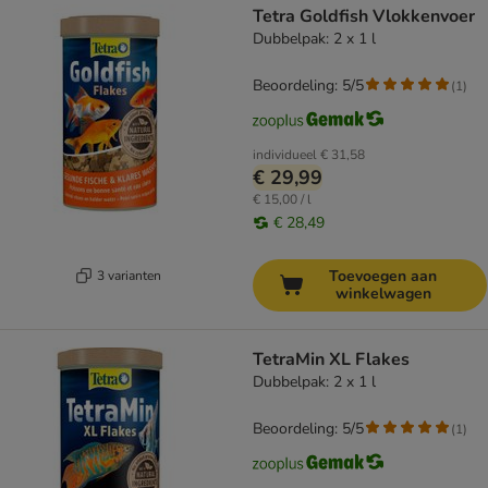
Tetra Goldfish Vlokkenvoer
Dubbelpak: 2 x 1 l
Beoordeling: 5/5
(
1
)
individueel
€ 31,58
€ 29,99
€ 15,00 / l
€ 28,49
Toevoegen aan
3 varianten
winkelwagen
TetraMin XL Flakes
Dubbelpak: 2 x 1 l
Beoordeling: 5/5
(
1
)