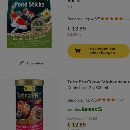
Sticks
7 l
Beoordeling: 4.6/5
(
95
)
€ 13,99
€ 2,00 / l
Toevoegen aan
winkelwagen
3 varianten
TetraPro Colour Vlokkenvoer
Dubbelpak: 2 x 500 ml
Beoordeling: 4/5
(
4
)
individueel
€ 13,98
€ 12,69