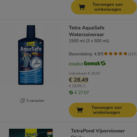
Toevoegen aan
winkelwagen
Tetra AquaSafe
Waterzuiveraar
1500 ml (3 x 500 ml)
Beoordeling: 4.9/5
(
337
)
individueel
€ 29,97
€ 28,49
€ 18,99 / l
€ 27,07
3 varianten
Toevoegen aan
winkelwagen
TetraPond Vijvervisvoer