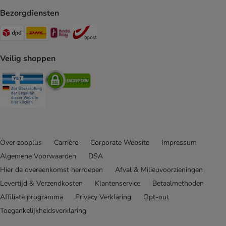
Bezorgdiensten
Dpd Shipping Method
DHL Shipping Method
Mondial Relay Shipping Method
bpost Shipping Method
Veilig shoppen
Security
Security
Over zooplus
Carrière
Corporate Website
Impressum
Algemene Voorwaarden
DSA
Hier de overeenkomst herroepen
Afval & Milieuvoorzieningen
Levertijd & Verzendkosten
Klantenservice
Betaalmethoden
Affiliate programma
Privacy Verklaring
Opt-out
Toegankelijkheidsverklaring