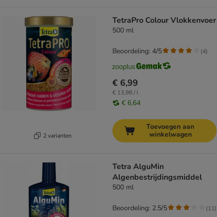
TetraPro Colour Vlokkenvoer
500 ml
Beoordeling: 4/5
(
4
)
€ 6,99
€ 13,98 / l
€ 6,64
Toevoegen aan
winkelwagen
2 varianten
Tetra AlguMin
Algenbestrijdingsmiddel
500 ml
Beoordeling: 2.5/5
(
11
)