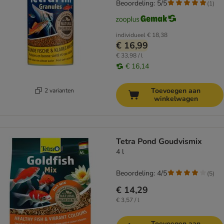
Beoordeling: 5/5
(
1
)
individueel
€ 18,38
€ 16,99
€ 33,98 / l
€ 16,14
Toevoegen aan
2 varianten
winkelwagen
Tetra Pond Goudvismix
4 l
Beoordeling: 4/5
(
5
)
€ 14,29
€ 3,57 / l
Toevoegen aan