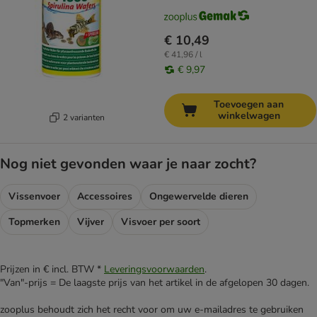
€ 10,49
€ 41,96 / l
€ 9,97
Toevoegen aan
winkelwagen
2 varianten
Nog niet gevonden waar je naar zocht?
Vissenvoer
Accessoires
Ongewervelde dieren
Topmerken
Vijver
Visvoer per soort
Prijzen in € incl. BTW *
Leveringsvoorwaarden
.
"Van"-prijs = De laagste prijs van het artikel in de afgelopen 30 dagen.
zooplus behoudt zich het recht voor om uw e-mailadres te gebruiken