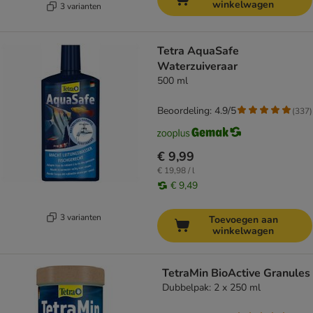
winkelwagen
3 varianten
Tetra AquaSafe
Waterzuiveraar
500 ml
Beoordeling: 4.9/5
(
337
)
€ 9,99
€ 19,98 / l
€ 9,49
3 varianten
Toevoegen aan
winkelwagen
TetraMin BioActive Granules
Dubbelpak: 2 x 250 ml