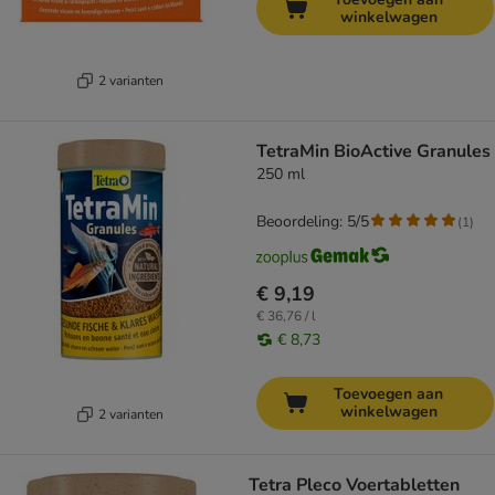
winkelwagen
2 varianten
TetraMin BioActive Granules
250 ml
Beoordeling: 5/5
(
1
)
€ 9,19
€ 36,76 / l
€ 8,73
Toevoegen aan
winkelwagen
2 varianten
Tetra Pleco Voertabletten