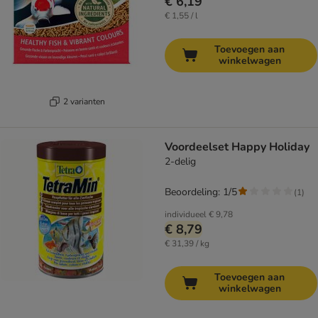
€ 6,19
€ 1,55 / l
Toevoegen aan
winkelwagen
2 varianten
Voordeelset Happy Holiday
2-delig
Beoordeling: 1/5
(
1
)
individueel
€ 9,78
€ 8,79
€ 31,39 / kg
Toevoegen aan
winkelwagen