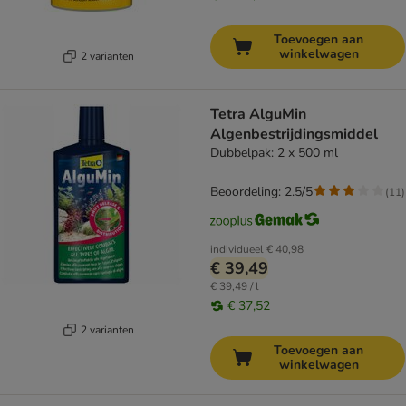
Toevoegen aan
winkelwagen
2 varianten
Tetra AlguMin
Algenbestrijdingsmiddel
Dubbelpak: 2 x 500 ml
Beoordeling: 2.5/5
(
11
)
individueel
€ 40,98
€ 39,49
€ 39,49 / l
€ 37,52
2 varianten
Toevoegen aan
winkelwagen