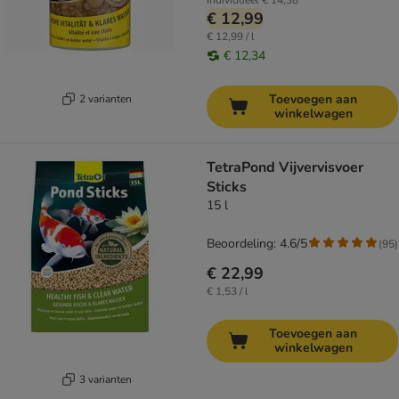
individueel
€ 14,38
€ 12,99
€ 12,99 / l
€ 12,34
Toevoegen aan
2 varianten
winkelwagen
TetraPond Vijvervisvoer
Sticks
15 l
Beoordeling: 4.6/5
(
95
)
€ 22,99
€ 1,53 / l
Toevoegen aan
winkelwagen
3 varianten