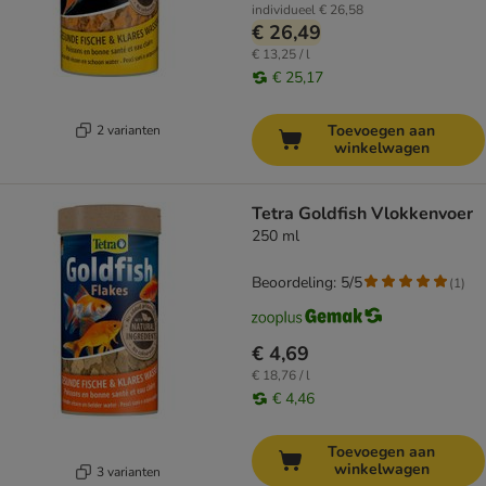
individueel
€ 26,58
€ 26,49
€ 13,25 / l
€ 25,17
Toevoegen aan
2 varianten
winkelwagen
Tetra Goldfish Vlokkenvoer
250 ml
Beoordeling: 5/5
(
1
)
€ 4,69
€ 18,76 / l
€ 4,46
Toevoegen aan
winkelwagen
3 varianten