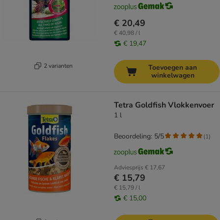
€ 20,49
€ 40,98 / l
€ 19,47
2 varianten
Toevoegen aan
winkelwagen
Tetra Goldfish Vlokkenvoer
1 l
Beoordeling: 5/5
(
1
)
Adviesprijs
€ 17,67
€ 15,79
€ 15,79 / l
€ 15,00