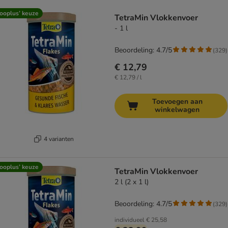
product items have been changed
ooplus’ keuze
TetraMin Vlokkenvoer
- 1 l
Beoordeling: 4.7/5
(
329
)
€ 12,79
€ 12,79 / l
Toevoegen aan
winkelwagen
4 varianten
ooplus’ keuze
TetraMin Vlokkenvoer
2 l (2 x 1 l)
Beoordeling: 4.7/5
(
329
)
individueel
€ 25,58