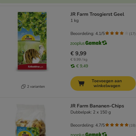
JR Farm Trosgierst Geel
1 kg
Beoordeling: 4.1/5
(
17
)
€ 9,99
€ 9,99 / kg
€ 9,49
Toevoegen aan
winkelwagen
2 varianten
JR Farm Bananen-Chips
Dubbelpak: 2 x 150 g
Beoordeling: 4.7/5
(
18
)