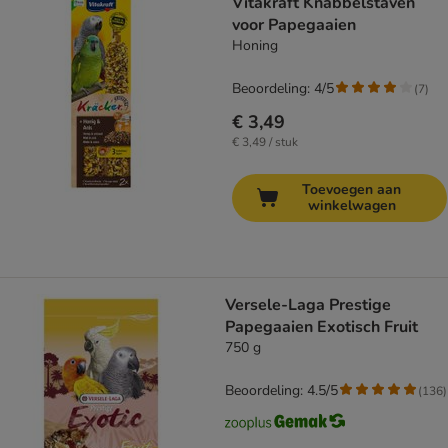
Vitakraft Knabbelstaven
voor Papegaaien
Honing
Beoordeling: 4/5
(
7
)
€ 3,49
€ 3,49 / stuk
Toevoegen aan
winkelwagen
Versele-Laga Prestige
Papegaaien Exotisch Fruit
750 g
Beoordeling: 4.5/5
(
136
)