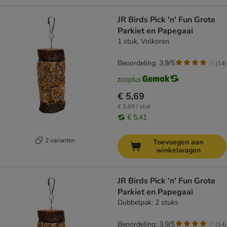
JR Birds Pick 'n' Fun Grote
Parkiet en Papegaai
1 stuk, Volkoren
Beoordeling: 3.9/5
(
14
)
€ 5,69
€ 5,69 / stuk
€ 5,41
2 varianten
Toevoegen aan
winkelwagen
JR Birds Pick 'n' Fun Grote
Parkiet en Papegaai
Dubbelpak: 2 stuks
Beoordeling: 3.9/5
(
14
)