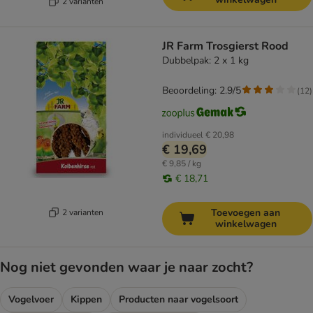
2 varianten
JR Farm Trosgierst Rood
Dubbelpak: 2 x 1 kg
Beoordeling: 2.9/5
(
12
)
individueel
€ 20,98
€ 19,69
€ 9,85 / kg
€ 18,71
Toevoegen aan
2 varianten
winkelwagen
Nog niet gevonden waar je naar zocht?
Vogelvoer
Kippen
Producten naar vogelsoort