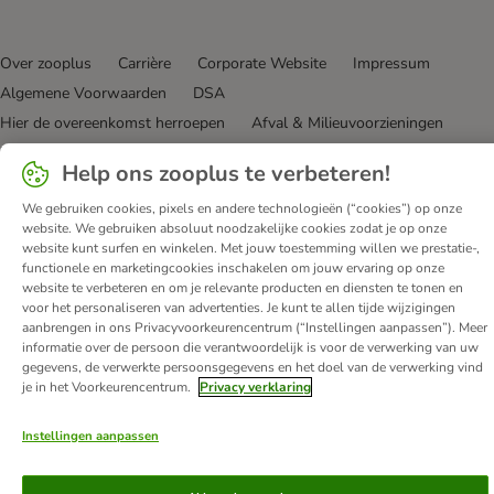
Over zooplus
Carrière
Corporate Website
Impressum
Algemene Voorwaarden
DSA
Hier de overeenkomst herroepen
Afval & Milieuvoorzieningen
Levertijd & Verzendkosten
Klantenservice
Betaalmethoden
Help ons zooplus te verbeteren!
Affiliate programma
Privacy Verklaring
Opt-out
We gebruiken cookies, pixels en andere technologieën (“cookies”) op onze
Toegankelijkheidsverklaring
website. We gebruiken absoluut noodzakelijke cookies zodat je op onze
website kunt surfen en winkelen. Met jouw toestemming willen we prestatie-,
© zooplus SE
2026
functionele en marketingcookies inschakelen om jouw ervaring op onze
website te verbeteren en om je relevante producten en diensten te tonen en
voor het personaliseren van advertenties. Je kunt te allen tijde wijzigingen
aanbrengen in ons Privacyvoorkeurencentrum (“Instellingen aanpassen”). Meer
informatie over de persoon die verantwoordelijk is voor de verwerking van uw
gegevens, de verwerkte persoonsgegevens en het doel van de verwerking vind
je in het Voorkeurencentrum.
Privacy verklaring
Instellingen aanpassen