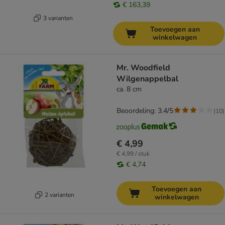
€ 163,39
3 varianten
Toevoegen aan
winkelwagen
Mr. Woodfield
Wilgenappelbal
ca. 8 cm
Beoordeling: 3.4/5
(
10
)
€ 4,99
€ 4,99 / stuk
€ 4,74
Toevoegen aan
2 varianten
winkelwagen