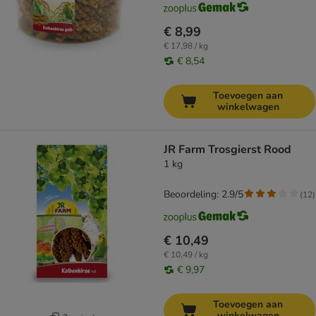
€ 8,99
€ 17,98 / kg
€ 8,54
Toevoegen aan
winkelwagen
JR Farm Trosgierst Rood
1 kg
Beoordeling: 2.9/5
(
12
)
€ 10,49
€ 10,49 / kg
€ 9,97
Toevoegen aan
winkelwagen