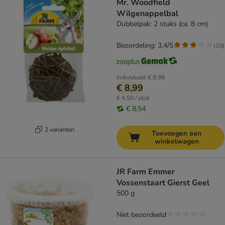
Mr. Woodfield
Wilgenappelbal
Dubbelpak: 2 stuks (ca. 8 cm)
Beoordeling: 3.4/5
(
10
)
individueel
€ 9,98
€ 8,99
€ 4,50 / stuk
€ 8,54
2 varianten
Toevoegen aan
winkelwagen
JR Farm Emmer
Vossenstaart Gierst Geel
500 g
Niet beoordeeld