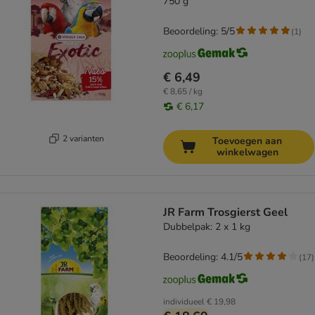
750 g
Beoordeling: 5/5
(
1
)
€ 6,49
€ 8,65 / kg
€ 6,17
2 varianten
Toevoegen aan
winkelwagen
JR Farm Trosgierst Geel
Dubbelpak: 2 x 1 kg
Beoordeling: 4.1/5
(
17
)
individueel
€ 19,98