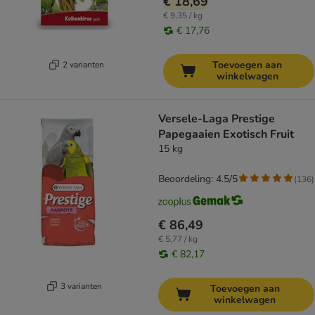
€ 18,69
€ 9,35 / kg
€ 17,76
Toevoegen aan
2 varianten
winkelwagen
Versele-Laga Prestige
Papegaaien Exotisch Fruit
15 kg
Beoordeling: 4.5/5
(
136
)
€ 86,49
€ 5,77 / kg
€ 82,17
3 varianten
Toevoegen aan
winkelwagen