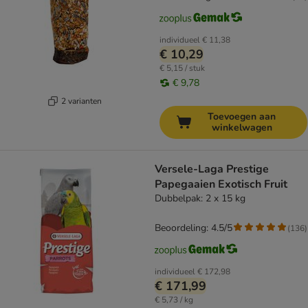
individueel
€ 11,38
€ 10,29
€ 5,15 / stuk
€ 9,78
2 varianten
Toevoegen aan
winkelwagen
Versele-Laga Prestige
Papegaaien Exotisch Fruit
Dubbelpak: 2 x 15 kg
Beoordeling: 4.5/5
(
136
)
individueel
€ 172,98
€ 171,99
€ 5,73 / kg