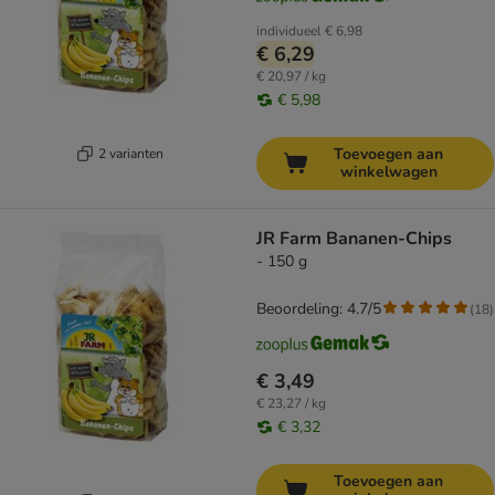
individueel
€ 6,98
€ 6,29
€ 20,97 / kg
€ 5,98
Toevoegen aan
2 varianten
winkelwagen
JR Farm Bananen-Chips
- 150 g
Beoordeling: 4.7/5
(
18
)
€ 3,49
€ 23,27 / kg
€ 3,32
Toevoegen aan