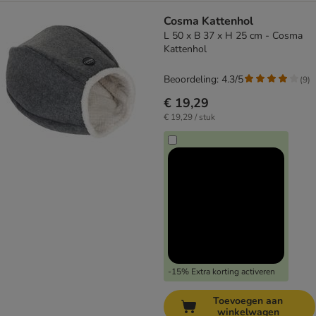
Cosma Kattenhol
L 50 x B 37 x H 25 cm - Cosma
Kattenhol
Beoordeling: 4.3/5
(
9
)
€ 19,29
€ 19,29 / stuk
-15% Extra korting activeren
Toevoegen aan
winkelwagen