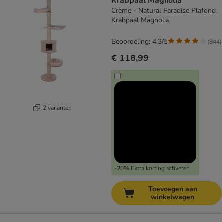
Krabpaal Magnolia
Crème - Natural Paradise Plafond
Krabpaal Magnolia
Beoordeling: 4.3/5
(
844
)
€ 118,99
2 varianten
-20% Extra korting activeren
Toevoegen aan
winkelwagen