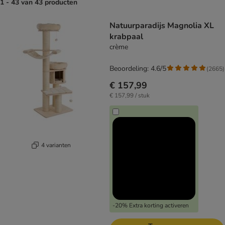
1 - 43 van 43 producten
product items have been changed
Natuurparadijs Magnolia XL
krabpaal
crème
Beoordeling: 4.6/5
(
2665
)
€ 157,99
€ 157,99 / stuk
4 varianten
-20% Extra korting activeren