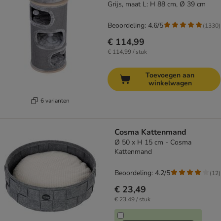
Grijs, maat L: H 88 cm, Ø 39 cm
Beoordeling: 4.6/5
(
1330
)
€ 114,99
€ 114,99 / stuk
Toevoegen aan
winkelwagen
6 varianten
Cosma Kattenmand
Ø 50 x H 15 cm - Cosma
Kattenmand
Beoordeling: 4.2/5
(
12
)
€ 23,49
€ 23,49 / stuk