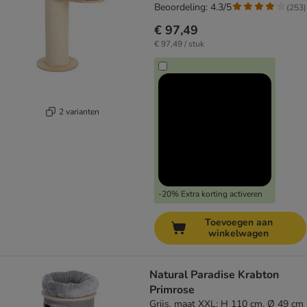
Beoordeling: 4.3/5
(
253
)
€ 97,49
€ 97,49 / stuk
2 varianten
-20% Extra korting activeren
Toevoegen aan
winkelwagen
Natural Paradise Krabton
Primrose
Grijs, maat XXL: H 110 cm, Ø 49 cm