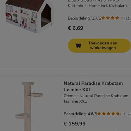
L 58 x B 36 x H 41 cm - XL-
Kattenhuis Home incl. Krabplank -
Winter
Beoordeling: 3.7/5
(
31
)
€ 6,69
Toevoegen aan
winkelwagen
Natural Paradise Krabstam
Jasmine XXL
Crème - Natural Paradise Krabstam
Jasmine XXL
Beoordeling: 4.6/5
(
3132
)
€ 159,99