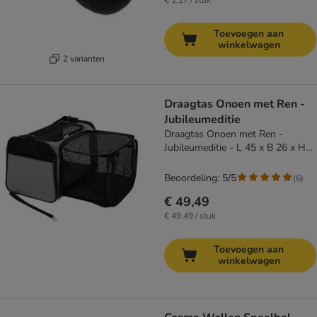
€ 1,17 / stuk
Toevoegen aan
winkelwagen
2 varianten
Draagtas Onoen met Ren -
Jubileumeditie
Draagtas Onoen met Ren -
Jubileumeditie - L 45 x B 26 x H
28,5 cm
Beoordeling: 5/5
(
6
)
€ 49,49
€ 49,49 / stuk
Toevoegen aan
winkelwagen