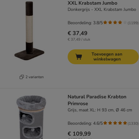
XXL Krabstam Jumbo
Donkergrijs - XXL Krabstam Jumbo
Beoordeling: 3.8/5
(
1199
)
€ 37,49
€ 37,49 / stuk
Toevoegen aan
winkelwagen
2 varianten
Natural Paradise Krabton
Primrose
Grijs, maat XL: H 93 cm, Ø 46 cm
Beoordeling: 4.6/5
(
1330
)
€ 109,99