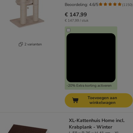
Beoordeling: 4.6/5
(
1150
)
€ 147,99
€ 147,99 / stuk
2 varianten
-20% Extra korting activeren
Toevoegen aan
winkelwagen
XL-Kattenhuis Home incl.
Krabplank - Winter