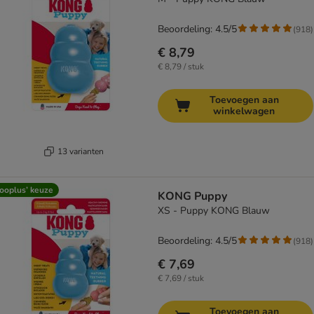
Beoordeling: 4.5/5
(
918
)
€ 8,79
€ 8,79 / stuk
Toevoegen aan
winkelwagen
13 varianten
ooplus’ keuze
KONG Puppy
XS - Puppy KONG Blauw
Beoordeling: 4.5/5
(
918
)
€ 7,69
€ 7,69 / stuk
Toevoegen aan