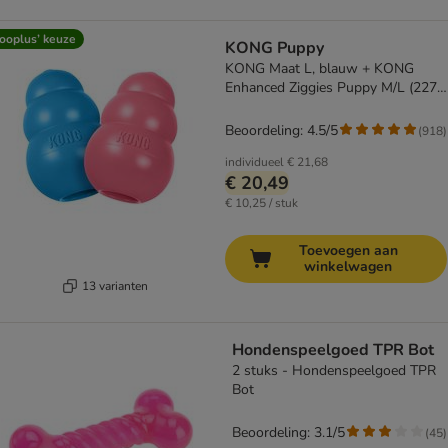
ooplus’ keuze
KONG Puppy
KONG Maat L, blauw + KONG
Enhanced Ziggies Puppy M/L (227
g)
Beoordeling: 4.5/5
(
918
)
individueel
€ 21,68
€ 20,49
€ 10,25 / stuk
Toevoegen aan
winkelwagen
13 varianten
Hondenspeelgoed TPR Bot
2 stuks - Hondenspeelgoed TPR
Bot
Beoordeling: 3.1/5
(
45
)