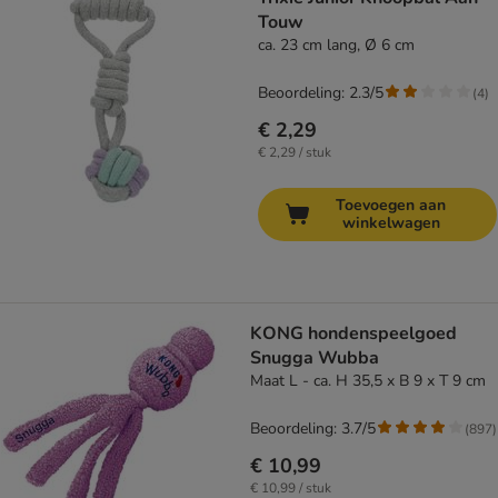
Touw
ca. 23 cm lang, Ø 6 cm
Beoordeling: 2.3/5
(
4
)
€ 2,29
€ 2,29 / stuk
Toevoegen aan
winkelwagen
KONG hondenspeelgoed
Snugga Wubba
Maat L - ca. H 35,5 x B 9 x T 9 cm
Beoordeling: 3.7/5
(
897
)
€ 10,99
€ 10,99 / stuk