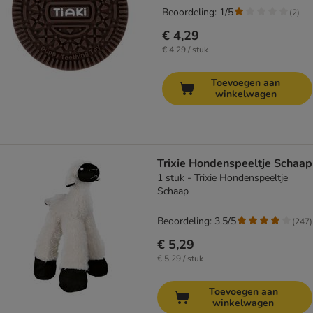
Beoordeling: 1/5
(
2
)
€ 4,29
€ 4,29 / stuk
Toevoegen aan
winkelwagen
Trixie Hondenspeeltje Schaap
1 stuk - Trixie Hondenspeeltje
Schaap
Beoordeling: 3.5/5
(
247
)
€ 5,29
€ 5,29 / stuk
Toevoegen aan
winkelwagen