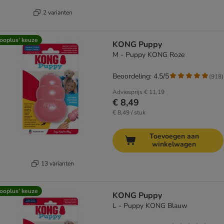
2 varianten
ooplus’ keuze
KONG Puppy
M - Puppy KONG Roze
Beoordeling: 4.5/5
(
918
)
Adviesprijs
€ 11,19
€ 8,49
€ 8,49 / stuk
Toevoegen aan
winkelwagen
13 varianten
ooplus’ keuze
KONG Puppy
L - Puppy KONG Blauw