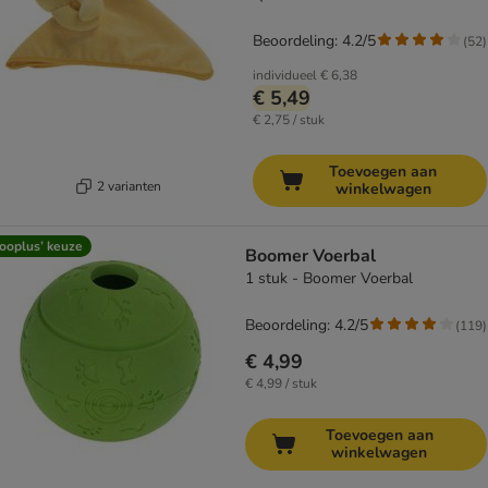
Beoordeling: 4.2/5
(
52
)
individueel
€ 6,38
€ 5,49
€ 2,75 / stuk
Toevoegen aan
2 varianten
winkelwagen
ooplus’ keuze
Boomer Voerbal
1 stuk - Boomer Voerbal
Beoordeling: 4.2/5
(
119
)
€ 4,99
€ 4,99 / stuk
Toevoegen aan
winkelwagen