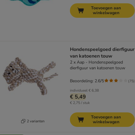
Toevoegen aan
winkelwagen
Hondenspeelgoed dierfiguur
van katoenen touw
2 x Aap - Hondenspeelgoed
dierfiguur van katoenen touw
Beoordeling: 2.6/5
(
75
)
individueel
€ 6,38
€ 5,49
€ 2,75 / stuk
Toevoegen aan
2 varianten
winkelwagen