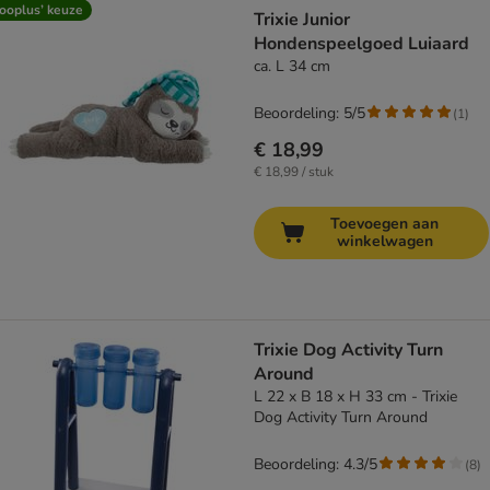
ooplus’ keuze
Trixie Junior
Hondenspeelgoed Luiaard
ca. L 34 cm
Beoordeling: 5/5
(
1
)
€ 18,99
€ 18,99 / stuk
Toevoegen aan
winkelwagen
Trixie Dog Activity Turn
Around
L 22 x B 18 x H 33 cm - Trixie
Dog Activity Turn Around
Beoordeling: 4.3/5
(
8
)