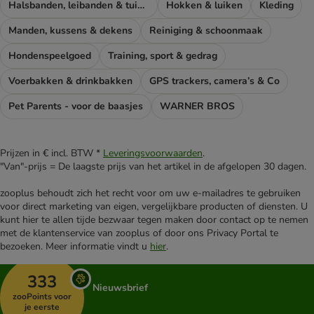
Halsbanden, leibanden & tuigen
Hokken & luiken
Kleding
Manden, kussens & dekens
Reiniging & schoonmaak
Hondenspeelgoed
Training, sport & gedrag
Voerbakken & drinkbakken
GPS trackers, camera’s & Co
Pet Parents - voor de baasjes
WARNER BROS
Prijzen in € incl. BTW *
Leveringsvoorwaarden
.
"Van"-prijs = De laagste prijs van het artikel in de afgelopen 30 dagen.
zooplus behoudt zich het recht voor om uw e-mailadres te gebruiken
voor direct marketing van eigen, vergelijkbare producten of diensten. U
kunt hier te allen tijde bezwaar tegen maken door contact op te nemen
met de klantenservice van zooplus of door ons Privacy Portal te
bezoeken. Meer informatie vindt u
hier
.
333
Nieuwsbrief
zooPoints voor
je eerste