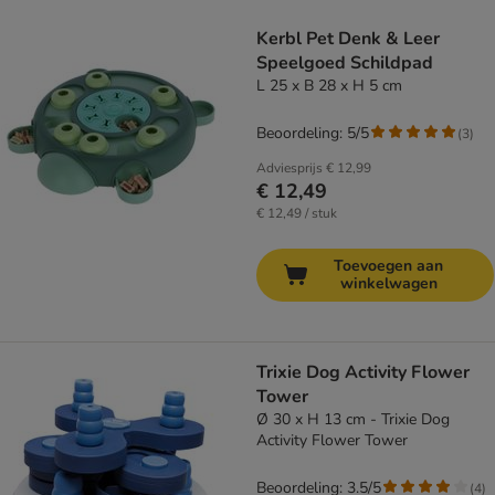
product items have been changed
Kerbl Pet Denk & Leer
Speelgoed Schildpad
L 25 x B 28 x H 5 cm
Beoordeling: 5/5
(
3
)
Adviesprijs
€ 12,99
€ 12,49
€ 12,49 / stuk
Toevoegen aan
winkelwagen
Trixie Dog Activity Flower
Tower
Ø 30 x H 13 cm - Trixie Dog
Activity Flower Tower
Beoordeling: 3.5/5
(
4
)