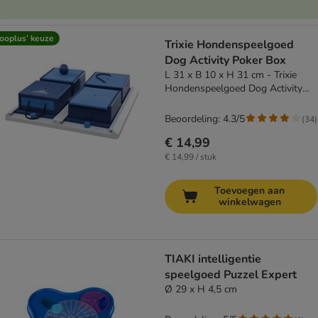
ooplus’ keuze
Trixie Hondenspeelgoed
Dog Activity Poker Box
L 31 x B 10 x H 31 cm - Trixie
Hondenspeelgoed Dog Activity
Poker Box
Beoordeling: 4.3/5
(
34
)
€ 14,99
€ 14,99 / stuk
Toevoegen aan
winkelwagen
TIAKI intelligentie
speelgoed Puzzel Expert
Ø 29 x H 4,5 cm