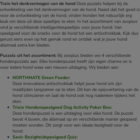
Train het denkvermogen van de hond
Deze puzzels helpen bij de
ontwikkeling van het denkvermogen van de hond. Naast dat het goed is
voor de ontwikkeling van de hond, vinden honden het natuurlijk erg
leuk om deze uit deze speeltjes te eten. In het assortiment van zooplus
vind je verschillende intelligentiespeeltjes voor jouw hond. Van
speelgoed voor de snacks voor de hond tot een antischrokbak. Kijk dus
gerust eens even op het gemak rond en ontdek wat je jouw hond
allemaal extra kan bieden.
Puzzels uit het assortiment:
Bij zooplus bieden we 4 verschillende
hondenpuzzels aan. Elke hondenpuzzel heeft zijn eigen charme en is
voor iedere hond weer een nieuwe uitdaging. Wij bieden aan:
NORTHMATE Green Feeder:
Deze innovatieve antischrokbak helpt jouw hond om zijn
maaltijden langzamer op te eten. Dit kan de spijsvertering van de
hond stimuleren en laat de hond ook nog nadenken tijdens het
eten.
Trixie Hondenspeelgoed Dog Activity Poker Box:
Deze hondenpuzzel is een uitdaging voor elke hond. De puzzel
bevat 4 boxen, die allemaal op en verschillende manier geopend
moeten worden. Dit zorgt voor een ideale bezigheid voor de
hond.
Savic Bezigheidspeelgoed Quiz: