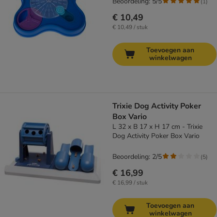
Beoordeling: 5/5
(
1
)
€ 10,49
€ 10,49 / stuk
Toevoegen aan
winkelwagen
Trixie Dog Activity Poker
Box Vario
L 32 x B 17 x H 17 cm - Trixie
Dog Activity Poker Box Vario
Beoordeling: 2/5
(
5
)
€ 16,99
€ 16,99 / stuk
Toevoegen aan
winkelwagen