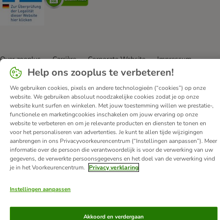
Over zooplus
Carrière
Corporate Website
Impressum
Help ons zooplus te verbeteren!
Algemene Voorwaarden
DSA
Hier de overeenkomst herroepen
Afval & Milieuvoorzieningen
We gebruiken cookies, pixels en andere technologieën (“cookies”) op onze
website. We gebruiken absoluut noodzakelijke cookies zodat je op onze
Levertijd & Verzendkosten
Klantenservice
Betaalmethoden
website kunt surfen en winkelen. Met jouw toestemming willen we prestatie-,
Affiliate programma
Privacy Verklaring
Opt-out
functionele en marketingcookies inschakelen om jouw ervaring op onze
website te verbeteren en om je relevante producten en diensten te tonen en
Toegankelijkheidsverklaring
voor het personaliseren van advertenties. Je kunt te allen tijde wijzigingen
aanbrengen in ons Privacyvoorkeurencentrum (“Instellingen aanpassen”). Meer
© zooplus SE
2026
informatie over de persoon die verantwoordelijk is voor de verwerking van uw
gegevens, de verwerkte persoonsgegevens en het doel van de verwerking vind
je in het Voorkeurencentrum.
Privacy verklaring
Instellingen aanpassen
Akkoord en verdergaan