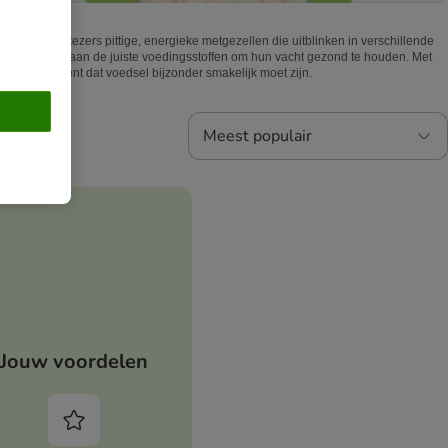
ijk zijn Maltezers pittige, energieke metgezellen die uitblinken in verschillende
 moet rijk zijn aan de juiste voedingsstoffen om hun vacht gezond te houden. Met
e aard betekent dat voedsel bijzonder smakelijk moet zijn.
Meest populair
Jouw voordelen