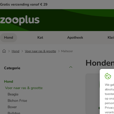
Gratis verzending vanaf € 29
Hond
Kat
Apotheek
Kle
Open categorie menu: Hond
Open categorie menu: Kat
Open 
Hond
Voer naar ras & grootte
Maltezer
Honden
Categorie
Hond
We geb
Voer naar ras & grootte
absolu
toeste
Beagle
op onz
Bichon Frise
person
Boxer
Privac
verant
Bulldog