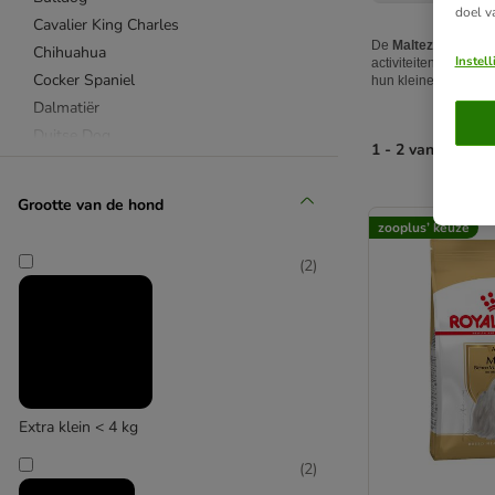
doel v
Cavalier King Charles
De
Maltezer
, gekenm
Chihuahua
Instel
activiteiten en spor
Cocker Spaniel
hun kleine kaken en 
Dalmatiër
Duitse Dog
1 - 2 van 2 produ
Duitse Herder
Dwergkees
product items ha
Grootte van de hond
Dwergschnauzer
zooplus’ keuze
Franse Bulldog
(
2
)
Golden Retriever
Jack Russel
Labrador Retriever
Maltezer
Mopshond
Poedel
Extra klein < 4 kg
Rottweiler
Shi Tzu
(
2
)
Teckel