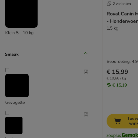
2 varianten
West Highland Terrier
Royal Canin M
Yorkshireterriër
- Hondenvoer
Grote honden
1,5 kg
Kleine honden
Klein 5 - 10 kg
Middelgrote honden
Zeer kleine honden
Smaak
Beoordeling: 4.9
€ 15,99
(
2
)
€ 10,66 / kg
€ 15,19
Gevogelte
(
2
)
Toev
win