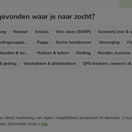
gevonden waar je naar zocht?
oog
Natvoer
Snacks
Vers vlees (BARF)
Graanvrij voer & 
Dieetvoer & voedingssupplementen hond
Puppy
Senior hondenvoer
Verzorging
Vl
Halsbanden, leibanden & tuigen
Hokken & luiken
Kleding
Manden, kussens
 & gedrag
Voerbakken & drinkbakken
GPS trackers, camera’s &
r direct marketing van eigen, vergelijkbare producten of diensten. U ku
Meer informatie vindt u
hier
.