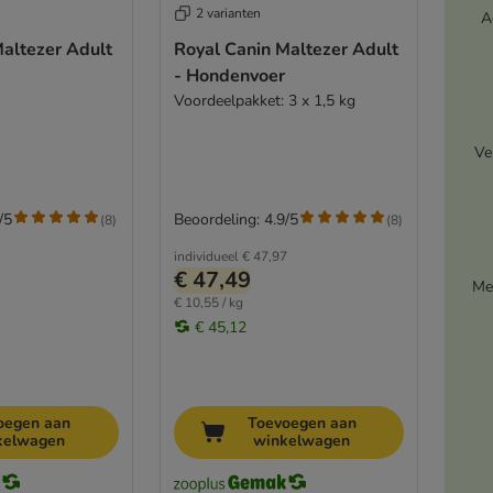
2 varianten
A
altezer Adult
Royal Canin Maltezer Adult
- Hondenvoer
Voordeelpakket: 3 x 1,5 kg
Ve
/5
Beoordeling: 4.9/5
(
8
)
(
8
)
individueel
€ 47,97
€ 47,49
Me
€ 10,55 / kg
€ 45,12
oegen aan
Toevoegen aan
kelwagen
winkelwagen