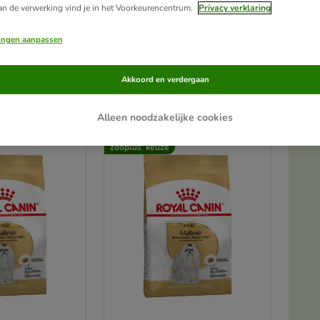
an de verwerking vind je in het Voorkeurencentrum.
Privacy verklaring
erkt door een nobel karakter, vereist speciale zorg. Ondanks hun glamoureuze uiterl
lingen aanpassen
ten. Hun witte, zijdeachtige vacht moet dagelijks worden geborsteld en hun voeding
sterke tanden zijn Maltezers gevoelig voor gebitsproblemen, terwijl hun kieskeurig
Akkoord en verdergaan
cten
Alleen noodzakelijke cookies
ve been changed
zooplus’ keuze