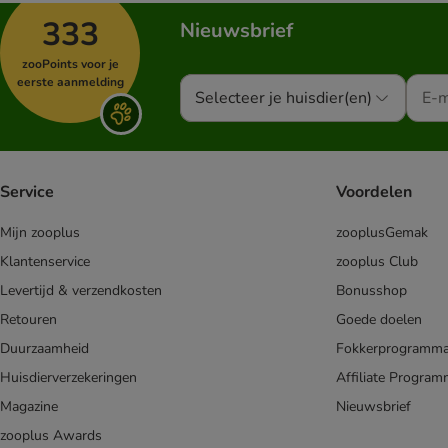
333
Nieuwsbrief
zooPoints voor je
eerste aanmelding
Selecteer je huisdier(en)
Service
Voordelen
Mijn zooplus
zooplusGemak
Klantenservice
zooplus Club
Levertijd & verzendkosten
Bonusshop
Retouren
Goede doelen
Duurzaamheid
Fokkerprogramm
Huisdierverzekeringen
Affiliate Progra
Magazine
Nieuwsbrief
zooplus Awards