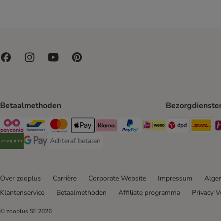
Betaalmethoden
Bezorgdienste
Dpd Shipp
DH
Payconiq Payment Method
Bancontact Payment Method
Mastercard Payment Method
Apple Pay Payment Method
Klarna Payment Method
PayPal Payment Method
iDeal Payment Method
Achteraf betalen
Achteraf betalen Payment Method
Riverty Payment Method
Google Pay Payment Method
Over zooplus
Carrière
Corporate Website
Impressum
Alge
Klantenservice
Betaalmethoden
Affiliate programma
Privacy V
© zooplus SE
2026