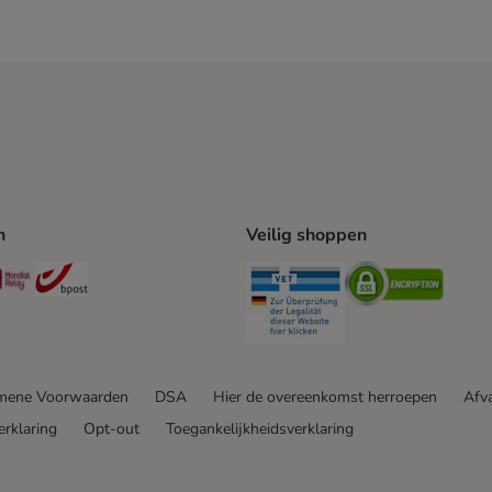
n
Veilig shoppen
ing Method
L Shipping Method
Mondial Relay Shipping Method
bpost Shipping Method
Security
Securit
mene Voorwaarden
DSA
Hier de overeenkomst herroepen
Afva
erklaring
Opt-out
Toegankelijkheidsverklaring