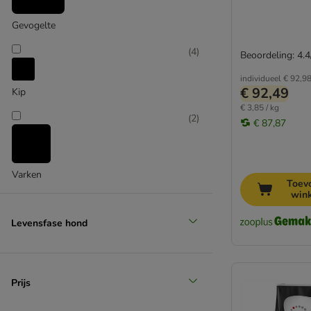
Gevogelte
(
4
)
Beoordeling: 4.4
individueel
€ 92,9
€ 92,49
Kip
€ 3,85 / kg
(
2
)
€ 87,87
Varken
Toev
win
Levensfase hond
Prijs