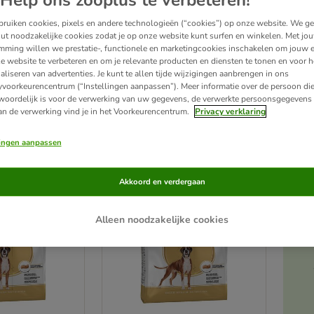
Help ons zooplus te verbeteren!
ruiken cookies, pixels en andere technologieën (“cookies”) op onze website. We g
me en evenwichtige hond die niettemin van spelen en ravotten houdt en zeer geschikt 
ut noodzakelijke cookies zodat je op onze website kunt surfen en winkelen. Met jo
kken waak- en beschermhond. Zijn dynamische aard vereist echter een goede gewric
mming willen we prestatie-, functionele en marketingcookies inschakelen om jouw e
le plaatsing van zijn gebit hebben echter een verzwarend effect op de voedselopnam
e website te verbeteren en om je relevante producten en diensten te tonen en voor h
ewust dieet en regelmatige controles bij de dierenarts noodzakelijk maakt.
aliseren van advertenties. Je kunt te allen tijde wijzigingen aanbrengen in ons
yvoorkeurencentrum (“Instellingen aanpassen”). Meer informatie over de persoon di
woordelijk is voor de verwerking van uw gegevens, de verwerkte persoonsgegevens 
cten
an de verwerking vind je in het Voorkeurencentrum.
Privacy verklaring
ve been changed
lingen aanpassen
Akkoord en verdergaan
Alleen noodzakelijke cookies