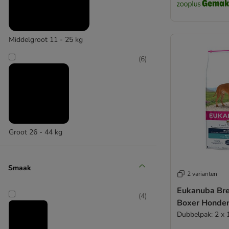
Middelgroot 11 - 25 kg
(
6
)
Groot 26 - 44 kg
Smaak
2 varianten
Eukanuba Bre
(
4
)
Boxer Honde
Dubbelpak: 2 x 