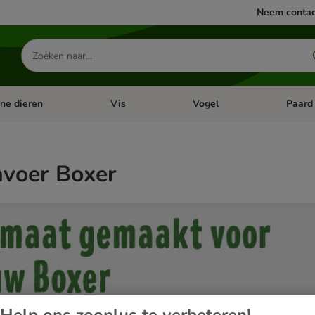
Neem contac
Zoeken
naar
producten
ine dieren
Vis
Vogel
Paard
categorie menu: Apotheek
Open categorie menu: Kleine dieren
Open categorie menu: Vis
Open cat
voer Boxer