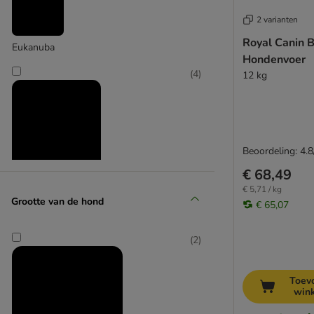
West Highland Terrier
2 varianten
Yorkshireterriër
Royal Canin B
Eukanuba
Grote honden
Hondenvoer
Kleine honden
(
4
)
12 kg
Middelgrote honden
Zeer kleine honden
Beoordeling: 4.8
€ 68,49
Royal Canin Breed
€ 5,71 / kg
Grootte van de hond
€ 65,07
(
2
)
Toev
win