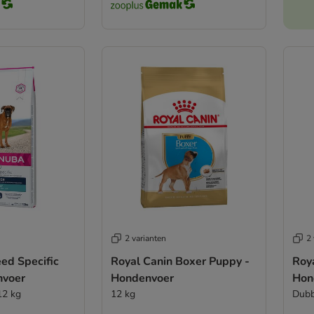
2 varianten
2 
ed Specific
Royal Canin Boxer Puppy -
Roy
nvoer
Hondenvoer
Hon
12 kg
12 kg
Dubb