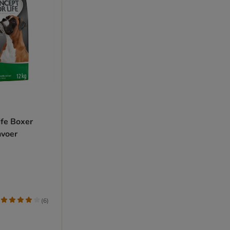
ife Boxer
voer
(
6
)