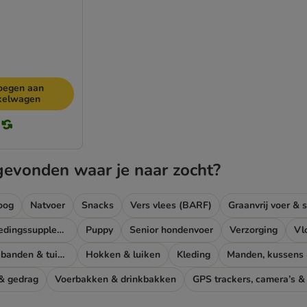
oegen aan
kelwagen
gevonden waar je naar zocht?
oog
Natvoer
Snacks
Vers vlees (BARF)
Graanvrij voer & 
Dieetvoer & voedingssupplementen hond
Puppy
Senior hondenvoer
Verzorging
Vl
Halsbanden, leibanden & tuigen
Hokken & luiken
Kleding
Manden, kussens
 & gedrag
Voerbakken & drinkbakken
GPS trackers, camera’s &