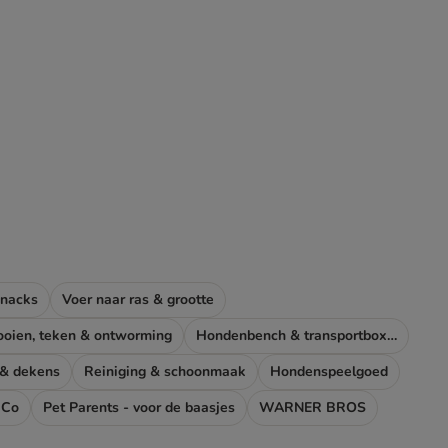
snacks
Voer naar ras & grootte
ooien, teken & ontworming
Hondenbench & transportboxen
 & dekens
Reiniging & schoonmaak
Hondenspeelgoed
 Co
Pet Parents - voor de baasjes
WARNER BROS