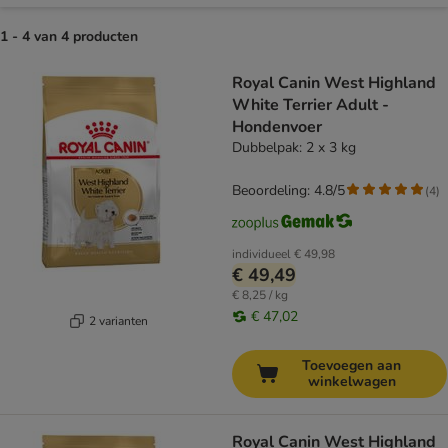
1 - 4 van 4 producten
product items have been changed
Royal Canin West Highland
White Terrier Adult -
Hondenvoer
Dubbelpak: 2 x 3 kg
Beoordeling: 4.8/5
(
4
)
individueel
€ 49,98
€ 49,49
€ 8,25 / kg
€ 47,02
2 varianten
Toevoegen aan
winkelwagen
Royal Canin West Highland