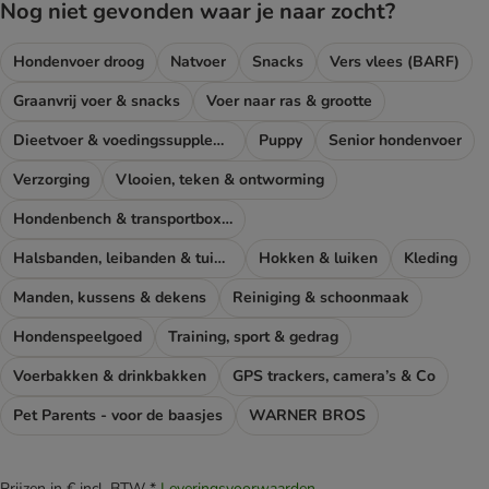
Nog niet gevonden waar je naar zocht?
Hondenvoer droog
Natvoer
Snacks
Vers vlees (BARF)
Graanvrij voer & snacks
Voer naar ras & grootte
Dieetvoer & voedingssupplementen hond
Puppy
Senior hondenvoer
Verzorging
Vlooien, teken & ontworming
Hondenbench & transportboxen
Halsbanden, leibanden & tuigen
Hokken & luiken
Kleding
Manden, kussens & dekens
Reiniging & schoonmaak
Hondenspeelgoed
Training, sport & gedrag
Voerbakken & drinkbakken
GPS trackers, camera’s & Co
Pet Parents - voor de baasjes
WARNER BROS
Prijzen in € incl. BTW *
Leveringsvoorwaarden
.