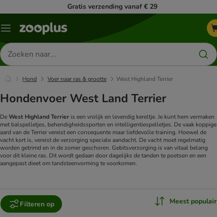
Gratis verzending vanaf € 29
Menu
Zoeken
naar
producten
Hond
Voer naar ras & grootte
West Highland Terrier
Hondenvoer West Land Terrier
De
West Highland Terrier
is een vrolijk en levendig kereltje. Je kunt hem vermaken
met balspelletjes, behendigheidssporten en intelligentiespelletjes. De vaak koppige
aard van de Terrier vereist een consequente maar liefdevolle training. Hoewel de
vacht kort is, vereist de verzorging speciale aandacht. De vacht moet regelmatig
worden getrimd en in de zomer geschoren. Gebitsverzorging is van vitaal belang
voor dit kleine ras. Dit wordt gedaan door dagelijks de tanden te poetsen en een
aangepast dieet om tandsteenvorming te voorkomen.
Meest populair
Filteren op