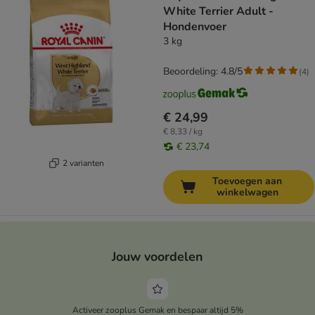
White Terrier Adult -
Hondenvoer
3 kg
Beoordeling: 4.8/5
(
4
)
€ 24,99
€ 8,33 / kg
€ 23,74
2 varianten
Toevoegen aan
winkelwagen
Jouw voordelen
Activeer zooplus Gemak en bespaar altijd 5%