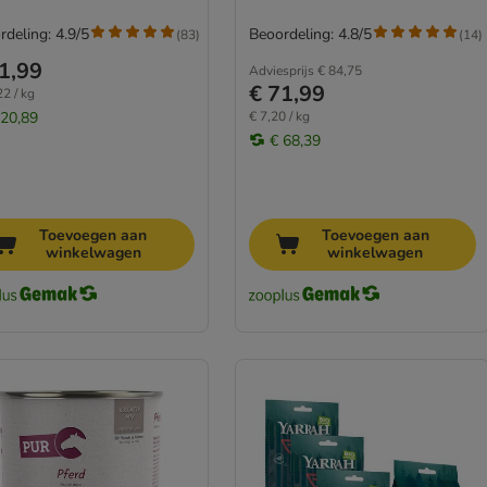
rdeling: 4.9/5
Beoordeling: 4.8/5
(
83
)
(
14
)
1,99
Adviesprijs
€ 84,75
€ 71,99
22 / kg
 20,89
€ 7,20 / kg
€ 68,39
Toevoegen aan
Toevoegen aan
winkelwagen
winkelwagen