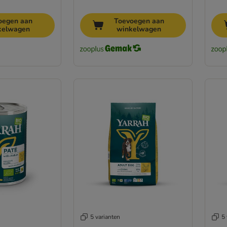
oegen aan
Toevoegen aan
kelwagen
winkelwagen
5 varianten
5 