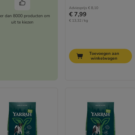
Adviesprijs
€ 8,10
€ 7,99
er dan 8000 producten om
€ 13,32 / kg
uit te kiezen
Toevoegen aan
winkelwagen