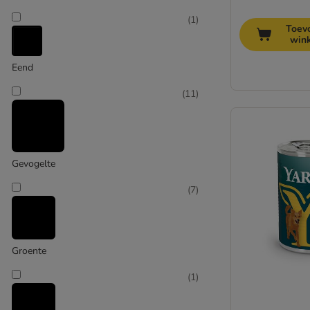
(
1
)
Toev
win
Eend
(
11
)
Gevogelte
(
7
)
Groente
(
1
)