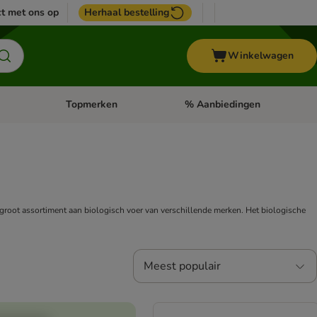
t met ons op
Herhaal bestelling
Winkelwagen
Topmerken
% Aanbiedingen
egorie menu: Vogel
Open categorie menu: Paard
Open categorie menu: Topmerke
en groot assortiment aan biologisch voer van verschillende merken. Het biologische
Meest populair