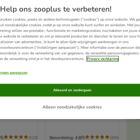
Help ons zooplus te verbeteren!
ruiken cookies, pixels en andere technologieën (“cookies”) op onze website. We g
ut noodzakelijke cookies zodat je op onze website kunt surfen en winkelen. Met jo
mming willen we prestatie-, functionele en marketingcookies inschakelen om jouw e
e website te verbeteren en om je relevante producten en diensten te tonen en voor h
aliseren van advertenties. Je kunt te allen tijde wijzigingen aanbrengen in ons
yvoorkeurencentrum (“Instellingen aanpassen”). Meer informatie over de persoon di
woordelijk is voor de verwerking van uw gegevens, de verwerkte persoonsgegevens 
an de verwerking vind je in het Voorkeurencentrum.
Privacy verklaring
lingen aanpassen
3 varianten
A
isch
Almo Nature BioOrganic
Akkoord en verdergaan
Hondenvoer
Maintenance 6 x 100 g
Bio Kip & Bio Groente
Alleen noodzakelijke cookies
Ve
/5
Beoordeling: 4.8/5
(
122
)
(
326
)