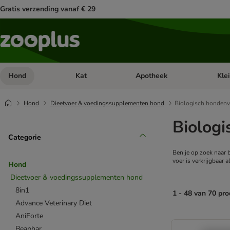
Gratis verzending vanaf € 29
Hond
Kat
Apotheek
Kle
Open categorie menu: Hond
Open categorie menu: Kat
Open 
Hond
Dieetvoer & voedingssupplementen hond
Biologisch hondenv
Biolog
Categorie
Ben je op zoek naar b
voer is verkrijgbaar 
Hond
Dieetvoer & voedingssupplementen hond
8in1
1 - 48 van 70 pr
Advance Veterinary Diet
AniForte
product items ha
Beaphar