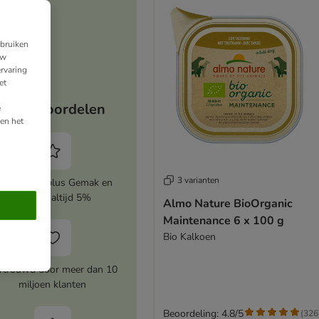
ebruiken
uw
rvaring
et
Jouw voordelen
e
en het
3 varianten
ctiveer zooplus Gemak en
bespaar altijd 5%
Almo Nature BioOrganic
Maintenance 6 x 100 g
Bio Kalkoen
rtrouwd door meer dan 10
miljoen klanten
Beoordeling: 4.8/5
(
326