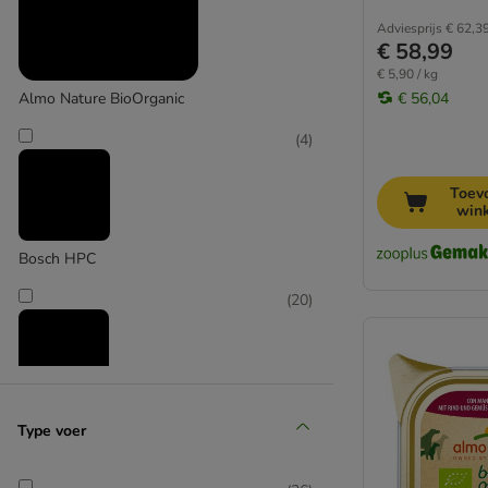
Royal Canin Care Nutrition
Adviesprijs
€ 62,3
€ 58,99
Royal Canin Veterinary
€ 5,90 / kg
Specific
€ 56,04
Almo Nature BioOrganic
Trovet
Virbac
(
4
)
Zesty Paws
Zylkene
Toev
win
Overige merken
Biologisch hondenvoer
Bosch HPC
Hondenvoer diabetes
Fokken & opbouw
(
20
)
Gebitsverzorging
Artrose en gewrichtssupplement hond
Hondenvoer voor gewrichten en artrose
Hart- & hepatic hondenvoer
Herrmanns
Type voer
Supplement voor hondenhuid & vacht
(
41
)
Hondenvoer tegen jeuk en determatose