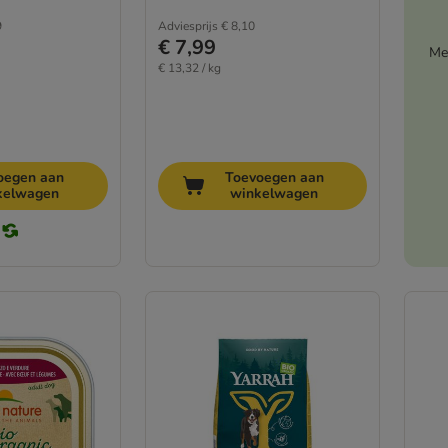
9
Adviesprijs
€ 8,10
€ 7,99
Me
€ 13,32 / kg
oegen aan
Toevoegen aan
kelwagen
winkelwagen