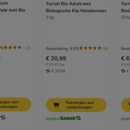
isch
Yarrah Bio Adult met
Yarr
até met Bio
Biologische Kip Hondenvoer
Bio
2 kg
10 k
/5
(
7
)
Beoordeling: 4.9/5
Beoo
(
19
)
€ 20,99
€ 6
9
€ 10,50 / kg
€ 6,60
€ 19,94
€
oegen aan
Toevoegen aan
kelwagen
winkelwagen