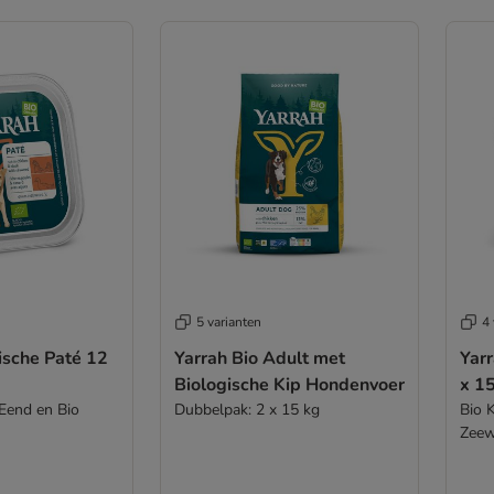
5 varianten
4 
ische Paté 12
Yarrah Bio Adult met
Yarr
Biologische Kip Hondenvoer
x 1
 Eend en Bio
Dubbelpak: 2 x 15 kg
Bio 
Zeew