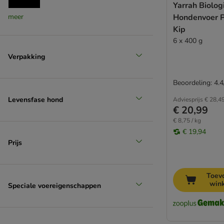
Yarrah Biolog
meer
Hondenvoer P
Kalkoen
Kip
(
30
)
6 x 400 g
Verpakking
Kip
Beoordeling: 4.4
(
2
)
Levensfase hond
Adviesprijs
€ 28,4
€ 20,99
Lam
€ 8,75 / kg
€ 19,94
Prijs
Toev
win
Speciale voereigenschappen