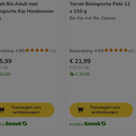
ah Bio Adult met
Yarrah Biologische Paté 12
logische Kip Hondenvoer
x 150 g
g
Bio-Kip met Bio-Zeewier
rdeling: 4.9/5
Beoordeling: 4.9/5
(
19
)
(
83
)
5,99
€ 21,99
 / kg
€ 12,22 / kg
 62,69
€ 20,89
Toevoegen aan
Toevoegen aan
winkelwagen
winkelwagen