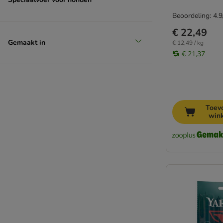
Beoordeling: 4.9
€ 22,49
Gemaakt in
€ 12,49 / kg
€ 21,37
Toev
win