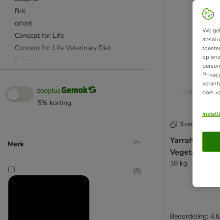
Brit
cdVet
We geb
Concept for Life
absolu
Concept for Life Veterinary Diet
toeste
op onz
Eukanuba
person
Exclusion
Privac
verant
Hill's Science Plan
doel v
Hill's Prescription Diet
5% korting
Integra
Instel
YuMOVE
3 varianten
Luposan
Yarrah Biolog
Merk
MP Labo
Vegetarisch 
Paws & Patch
10 kg
Petman
(
5
)
Pro Plan
Purina Pro Plan Veterinary Diets
RINTI
Beoordeling: 4.6
Rocco Diet Care