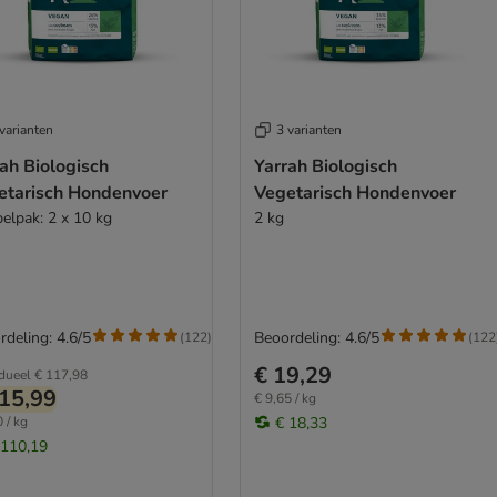
varianten
3 varianten
ah Biologisch
Yarrah Biologisch
etarisch Hondenvoer
Vegetarisch Hondenvoer
elpak: 2 x 10 kg
2 kg
rdeling: 4.6/5
Beoordeling: 4.6/5
(
122
)
(
122
€ 19,29
idueel
€ 117,98
15,99
€ 9,65 / kg
 / kg
€ 18,33
 110,19