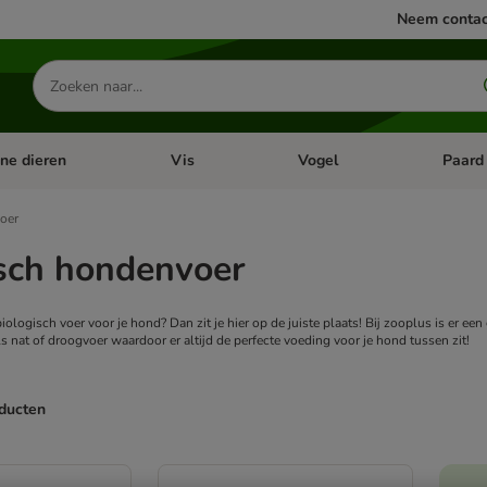
Neem contac
Zoeken
naar
producten
ine dieren
Vis
Vogel
Paard
categorie menu: Apotheek
Open categorie menu: Kleine dieren
Open categorie menu: Vis
Open cat
oer
isch hondenvoer
iologisch voer voor je hond? Dan zit je hier op de juiste plaats! Bij zooplus is er e
als nat of droogvoer waardoor er altijd de perfecte voeding voor je hond tussen zit!
oducten
ve been changed