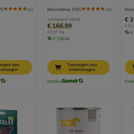
/5
Beoordeling: 4.9/5
Beoo
(
83
)
(
19
)
€ 2
individueel
€ 168,98
€ 166,99
€ 12,
€ 5,57 / kg
€
€ 158,64
oegen aan
Toevoegen aan
kelwagen
winkelwagen