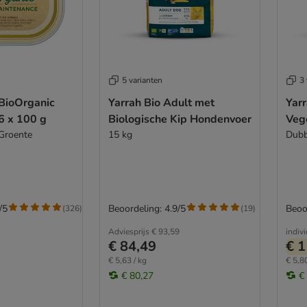
5 varianten
3 
BioOrganic
Yarrah Bio Adult met
Yarr
6 x 100 g
Biologische Kip Hondenvoer
Veg
Groente
15 kg
Dubb
/5
Beoordeling: 4.9/5
Beoo
(
326
)
(
19
)
Adviesprijs
€ 93,59
indiv
€ 84,49
€ 1
€ 5,63 / kg
€ 5,80
€ 80,27
€