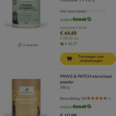
Dubbelpak: 2 x 120 g
Niet beoordeeld
individueel
€ 45,98
€ 44,49
€ 185,38 / kg
€ 42,27
2 varianten
Toevoegen aan
winkelwagen
PAWS & PATCH eierschaal
poeder
350 g
Beoordeling: 5/5
(
2
)
€ 10,99