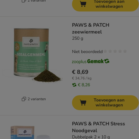
2 varianten
Toevoegen aan
winkelwagen
PAWS & PATCH
zeewiermeel
250 g
Niet beoordeeld
€ 8,69
€ 34,76 / kg
€ 8,26
2 varianten
Toevoegen aan
winkelwagen
PAWS & PATCH Stress
Noodgeval
Dubbelpak 2 x 10 g