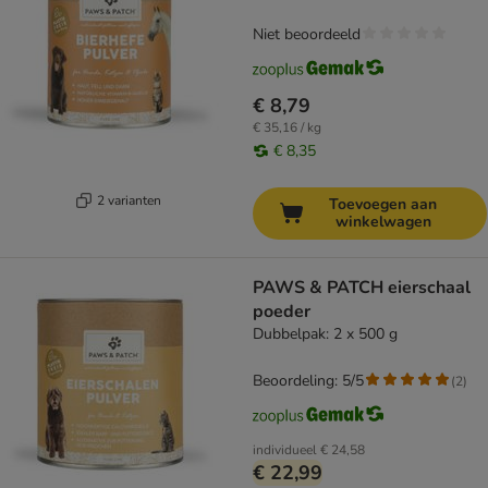
Niet beoordeeld
€ 8,79
€ 35,16 / kg
€ 8,35
2 varianten
Toevoegen aan
winkelwagen
PAWS & PATCH eierschaal
poeder
Dubbelpak: 2 x 500 g
Beoordeling: 5/5
(
2
)
individueel
€ 24,58
€ 22,99