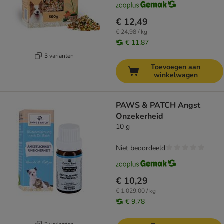
€ 12,49
€ 24,98 / kg
€ 11,87
3 varianten
Toevoegen aan
winkelwagen
PAWS & PATCH Angst
Onzekerheid
10 g
Niet beoordeeld
€ 10,29
€ 1.029,00 / kg
€ 9,78