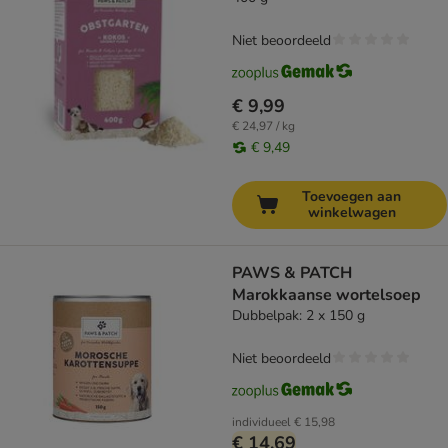
Niet beoordeeld
€ 9,99
€ 24,97 / kg
€ 9,49
Toevoegen aan
winkelwagen
PAWS & PATCH
Marokkaanse wortelsoep
Dubbelpak: 2 x 150 g
Niet beoordeeld
individueel
€ 15,98
€ 14,69