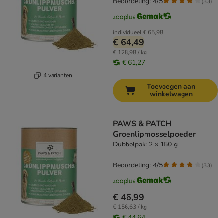
Beoordeling: 4/5
(
33
)
individueel
€ 65,98
€ 64,49
€ 128,98 / kg
€ 61,27
4 varianten
Toevoegen aan
winkelwagen
PAWS & PATCH
Groenlipmosselpoeder
Dubbelpak: 2 x 150 g
Beoordeling: 4/5
(
33
)
€ 46,99
€ 156,63 / kg
€ 44,64