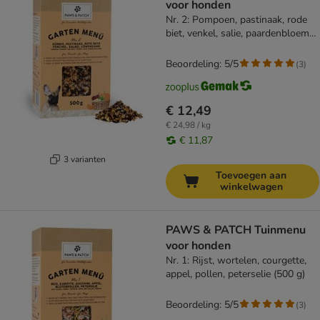
voor honden
Nr. 2: Pompoen, pastinaak, rode
biet, venkel, salie, paardenbloem
(500 g)
Beoordeling: 5/5
(
3
)
€ 12,49
€ 24,98 / kg
€ 11,87
3 varianten
Toevoegen aan
winkelwagen
PAWS & PATCH Tuinmenu
voor honden
Nr. 1: Rijst, wortelen, courgette,
appel, pollen, peterselie (500 g)
Beoordeling: 5/5
(
3
)