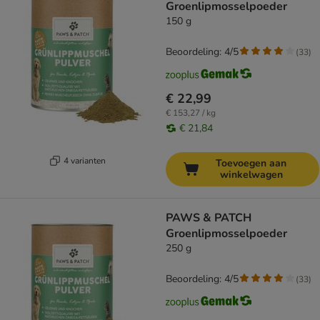
Groenlipmosselpoeder
150 g
Beoordeling: 4/5
(
33
)
€ 22,99
€ 153,27 / kg
€ 21,84
4 varianten
Toevoegen aan
winkelwagen
PAWS & PATCH
Groenlipmosselpoeder
250 g
Beoordeling: 4/5
(
33
)