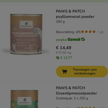
PAWS & PATCH
psylliumvezel poeder
250 g
Beoordeling: 4/5
(
2
)
€ 14,49
€ 57,96 / kg
€ 13,77
Toevoegen aan
winkelwagen
PAWS & PATCH
Groenlipmosselpoeder
Dubbelpak: 2 x 250 g