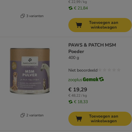
€ 22,99 / kg
€ 21,84
3 varianten
Toevoegen aan
winkelwagen
PAWS & PATCH MSM
Poeder
400 g
Niet beoordeeld
€ 19,29
€ 48,22 / kg
€ 18,33
2 varianten
Toevoegen aan
winkelwagen