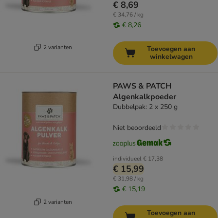
€ 8,69
€ 34,76 / kg
€ 8,26
2 varianten
Toevoegen aan
winkelwagen
PAWS & PATCH
Algenkalkpoeder
Dubbelpak: 2 x 250 g
Niet beoordeeld
individueel
€ 17,38
€ 15,99
€ 31,98 / kg
€ 15,19
2 varianten
Toevoegen aan