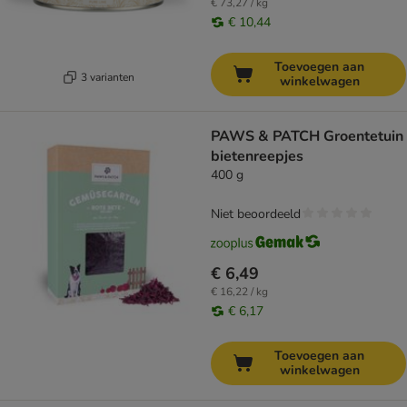
€ 73,27 / kg
€ 10,44
Toevoegen aan
3 varianten
winkelwagen
PAWS & PATCH Groentetuin
bietenreepjes
400 g
Niet beoordeeld
€ 6,49
€ 16,22 / kg
€ 6,17
Toevoegen aan
winkelwagen