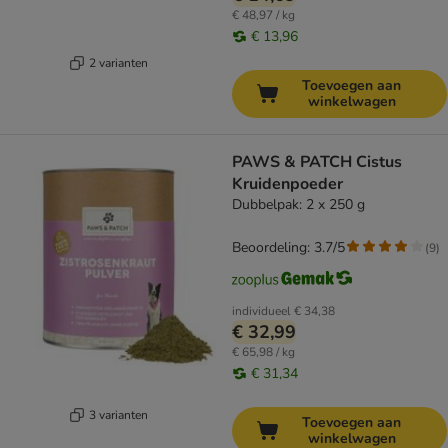
€ 48,97 / kg
€ 13,96
2 varianten
Toevoegen aan
winkelwagen
PAWS & PATCH Cistus
Kruidenpoeder
Dubbelpak: 2 x 250 g
Beoordeling: 3.7/5
(
9
)
individueel
€ 34,38
€ 32,99
€ 65,98 / kg
€ 31,34
3 varianten
Toevoegen aan
winkelwagen