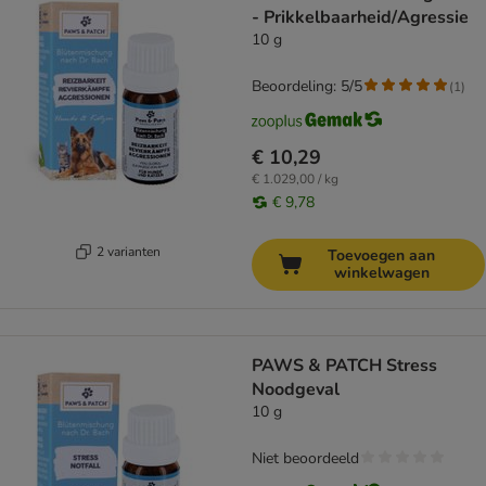
- Prikkelbaarheid/Agressie
10 g
Beoordeling: 5/5
(
1
)
€ 10,29
€ 1.029,00 / kg
€ 9,78
2 varianten
Toevoegen aan
winkelwagen
PAWS & PATCH Stress
Noodgeval
10 g
Niet beoordeeld