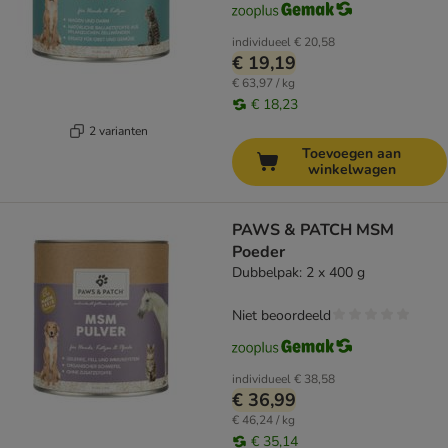
individueel
€ 20,58
€ 19,19
€ 63,97 / kg
€ 18,23
2 varianten
Toevoegen aan
winkelwagen
PAWS & PATCH MSM
Poeder
Dubbelpak: 2 x 400 g
Niet beoordeeld
individueel
€ 38,58
€ 36,99
€ 46,24 / kg
€ 35,14