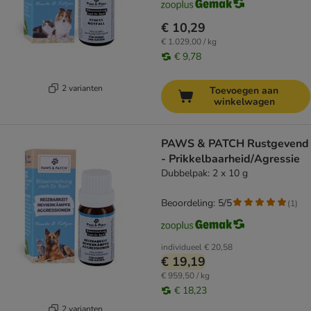
€ 10,29
€ 1.029,00 / kg
€ 9,78
2 varianten
Toevoegen aan
winkelwagen
PAWS & PATCH Rustgevend
- Prikkelbaarheid/Agressie
Dubbelpak: 2 x 10 g
Beoordeling: 5/5
(
1
)
individueel
€ 20,58
€ 19,19
€ 959,50 / kg
€ 18,23
2 varianten