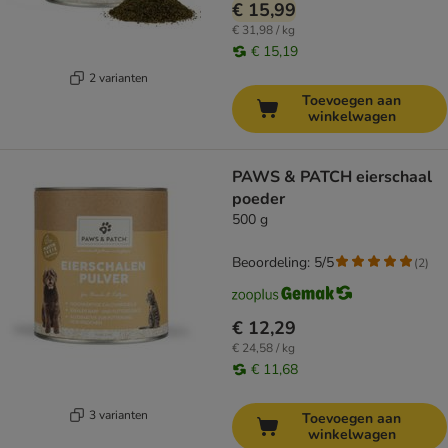
€ 15,99
€ 31,98 / kg
€ 15,19
2 varianten
Toevoegen aan
winkelwagen
PAWS & PATCH eierschaal
poeder
500 g
Beoordeling: 5/5
(
2
)
€ 12,29
€ 24,58 / kg
€ 11,68
3 varianten
Toevoegen aan
winkelwagen