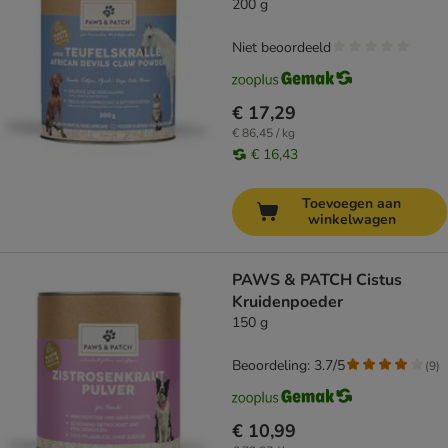
200 g
Niet beoordeeld
€ 17,29
€ 86,45 / kg
€ 16,43
Toevoegen aan
winkelwagen
PAWS & PATCH Cistus
Kruidenpoeder
150 g
Beoordeling: 3.7/5
(
9
)
€ 10,99