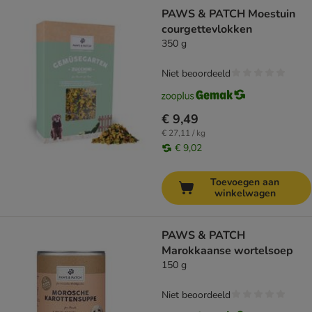
PAWS & PATCH Moestuin
courgettevlokken
350 g
Niet beoordeeld
€ 9,49
€ 27,11 / kg
€ 9,02
Toevoegen aan
winkelwagen
PAWS & PATCH
Marokkaanse wortelsoep
150 g
Niet beoordeeld