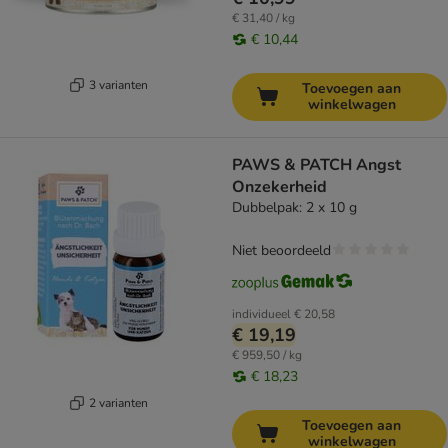
€ 31,40 / kg
€ 10,44
3 varianten
Toevoegen aan
winkelwagen
PAWS & PATCH Angst
Onzekerheid
Dubbelpak: 2 x 10 g
Niet beoordeeld
individueel
€ 20,58
€ 19,19
€ 959,50 / kg
€ 18,23
2 varianten
Toevoegen aan
winkelwagen