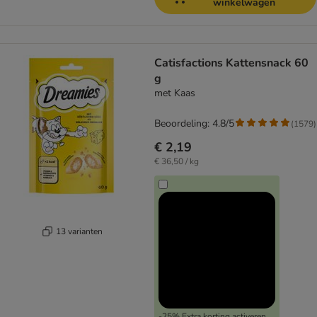
winkelwagen
Catisfactions Kattensnack 60
g
met Kaas
Beoordeling: 4.8/5
(
1579
)
€ 2,19
€ 36,50 / kg
13 varianten
-25% Extra korting activeren