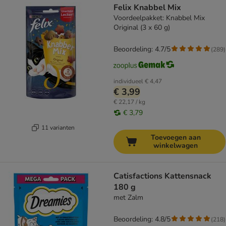
Felix Knabbel Mix
Voordeelpakket: Knabbel Mix
Original (3 x 60 g)
Beoordeling: 4.7/5
(
289
)
individueel
€ 4,47
€ 3,99
€ 22,17 / kg
€ 3,79
11 varianten
Toevoegen aan
winkelwagen
Catisfactions Kattensnack
180 g
met Zalm
Beoordeling: 4.8/5
(
218
)