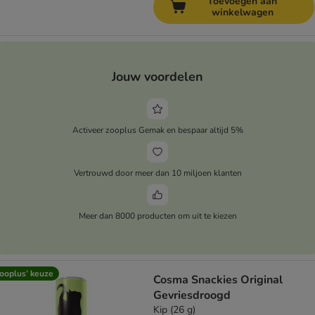
Toevoegen aan
winkelwagen
Jouw voordelen
Activeer zooplus Gemak en bespaar altijd 5%
Vertrouwd door meer dan 10 miljoen klanten
Meer dan 8000 producten om uit te kiezen
ooplus’ keuze
Cosma Snackies Original
Gevriesdroogd
Kip (26 g)