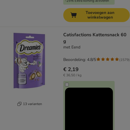
-25% Extra korting activeren
Toevoegen aan
winkelwagen
Catisfactions Kattensnack 60
g
met Eend
Beoordeling: 4.8/5
(
1579
)
€ 2,19
€ 36,50 / kg
13 varianten