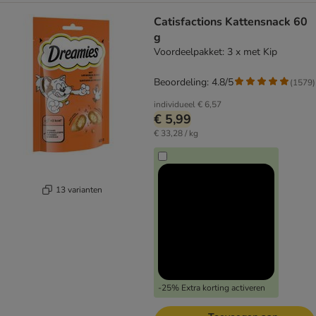
Catisfactions Kattensnack 60
g
Voordeelpakket: 3 x met Kip
Beoordeling: 4.8/5
(
1579
)
individueel
€ 6,57
€ 5,99
€ 33,28 / kg
13 varianten
-25% Extra korting activeren