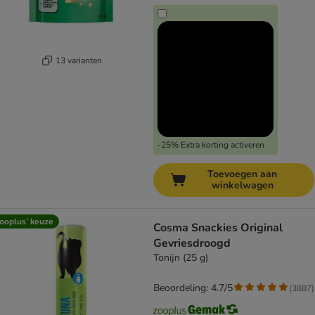
13 varianten
-25% Extra korting activeren
Toevoegen aan
winkelwagen
ooplus’ keuze
Cosma Snackies Original
Gevriesdroogd
Tonijn (25 g)
Beoordeling: 4.7/5
(
3887
)