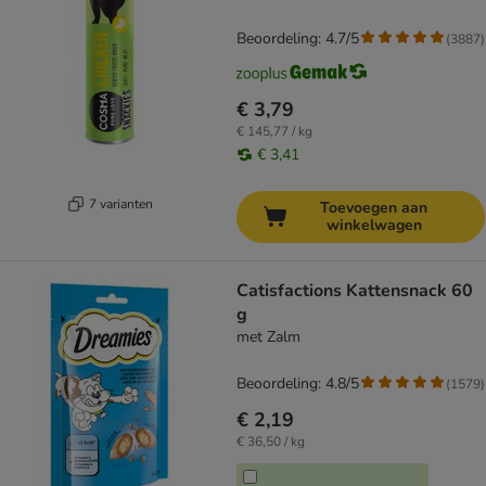
Beoordeling: 4.7/5
(
3887
)
€ 3,79
€ 145,77 / kg
€ 3,41
7 varianten
Toevoegen aan
winkelwagen
Catisfactions Kattensnack 60
g
met Zalm
Beoordeling: 4.8/5
(
1579
)
€ 2,19
€ 36,50 / kg