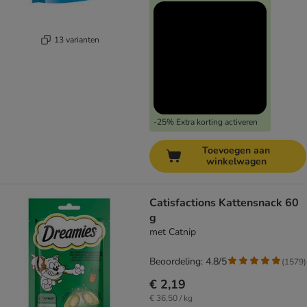
13 varianten
-25% Extra korting activeren
Toevoegen aan
winkelwagen
Catisfactions Kattensnack 60
g
met Catnip
Beoordeling: 4.8/5
(
1579
)
€ 2,19
€ 36,50 / kg