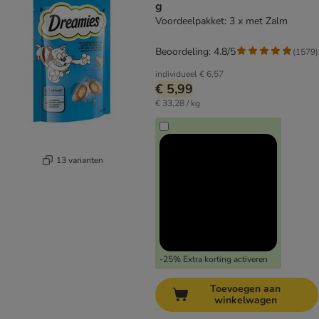
g
Voordeelpakket: 3 x met Zalm
Beoordeling: 4.8/5
(
1579
)
individueel
€ 6,57
€ 5,99
€ 33,28 / kg
13 varianten
-25% Extra korting activeren
Toevoegen aan
winkelwagen