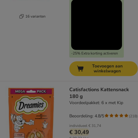
16 varianten
-25% Extra korting activeren
Toevoegen aan
winkelwagen
Catisfactions Kattensnack
180 g
Voordeelpakket: 6 x met Kip
Beoordeling: 4.8/5
(
218
)
individueel
€ 31,74
€ 30,49