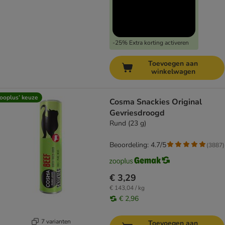
-25% Extra korting activeren
Toevoegen aan
winkelwagen
ooplus’ keuze
Cosma Snackies Original
Gevriesdroogd
Rund (23 g)
Beoordeling: 4.7/5
(
3887
)
€ 3,29
€ 143,04 / kg
€ 2,96
7 varianten
Toevoegen aan