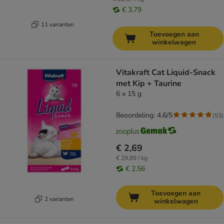
€ 3,79
11 varianten
Toevoegen aan
winkelwagen
Vitakraft Cat Liquid-Snack
met Kip + Taurine
6 x 15 g
Beoordeling: 4.6/5
(
53
)
€ 2,69
€ 29,89 / kg
€ 2,56
Toevoegen aan
2 varianten
winkelwagen