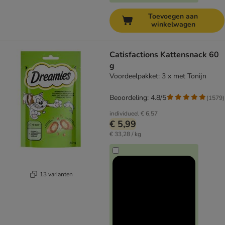
Toevoegen aan
winkelwagen
Catisfactions Kattensnack 60
g
Voordeelpakket: 3 x met Tonijn
Beoordeling: 4.8/5
(
1579
)
individueel
€ 6,57
€ 5,99
€ 33,28 / kg
13 varianten