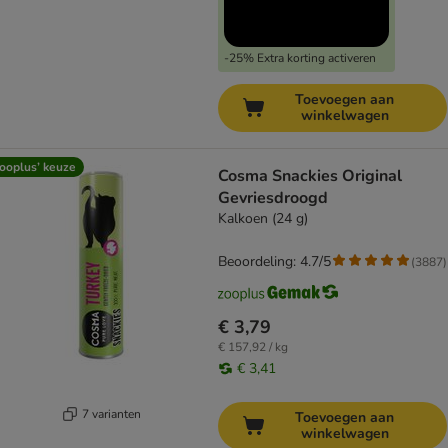
-25% Extra korting activeren
Toevoegen aan
winkelwagen
ooplus’ keuze
Cosma Snackies Original
Gevriesdroogd
Kalkoen (24 g)
Beoordeling: 4.7/5
(
3887
)
€ 3,79
€ 157,92 / kg
€ 3,41
7 varianten
Toevoegen aan
winkelwagen