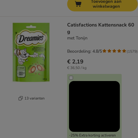
Toevoegen aan
winkelwagen
Catisfactions Kattensnack 60
g
met Tonijn
Beoordeling: 4.8/5
(
1579
)
€ 2,19
€ 36,50 / kg
13 varianten
-25% Extra korting activeren