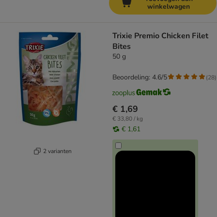
winkelwagen
Trixie Premio Chicken Filet
Bites
50 g
Beoordeling: 4.6/5
(
28
)
€ 1,69
€ 33,80 / kg
€ 1,61
2 varianten