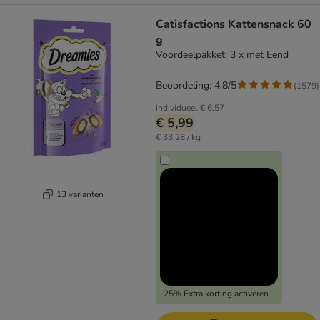
Catisfactions Kattensnack 60
g
Voordeelpakket: 3 x met Eend
Beoordeling: 4.8/5
(
1579
)
individueel
€ 6,57
€ 5,99
€ 33,28 / kg
13 varianten
-25% Extra korting activeren