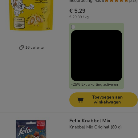
Beoordeling: 4.8/5
(
218
)
€ 5,29
€ 29,39 / kg
16 varianten
-25% Extra korting activeren
Toevoegen aan
winkelwagen
Felix Knabbel Mix
Knabbel Mix Original (60 g)