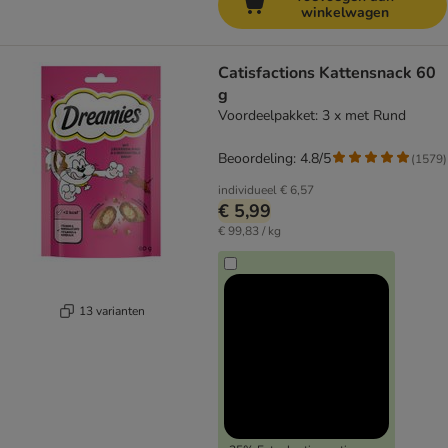
winkelwagen
Catisfactions Kattensnack 60
g
Voordeelpakket: 3 x met Rund
Beoordeling: 4.8/5
(
1579
)
individueel
€ 6,57
€ 5,99
€ 99,83 / kg
13 varianten