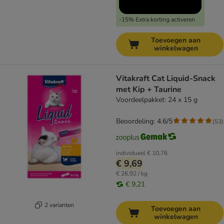
-15% Extra korting activeren
Toevoegen aan
winkelwagen
Vitakraft Cat Liquid-Snack
met Kip + Taurine
Voordeelpakket: 24 x 15 g
Beoordeling: 4.6/5
(
53
)
individueel
€ 10,76
€ 9,69
€ 26,92 / kg
€ 9,21
2 varianten
Toevoegen aan
winkelwagen