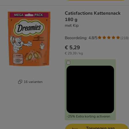
Catisfactions Kattensnack
180 g
met Kip
Beoordeling: 4.8/5
(
218
)
€ 5,29
€ 29,39 / kg
16 varianten
-25% Extra korting activeren
Toevoegen aan