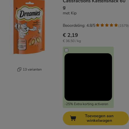
Catisfactions Kattensnack 60
g
met Kip
Beoordeling: 4.8/5
(
1579
)
€ 2,19
€ 36,50 / kg
13 varianten
-25% Extra korting activeren
Toevoegen aan
winkelwagen