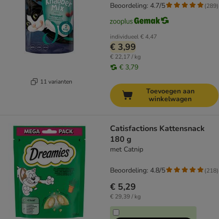
Beoordeling: 4.7/5
(
289
)
individueel
€ 4,47
€ 3,99
€ 22,17 / kg
€ 3,79
11 varianten
Toevoegen aan
winkelwagen
Catisfactions Kattensnack
180 g
met Catnip
Beoordeling: 4.8/5
(
218
)
€ 5,29
€ 29,39 / kg