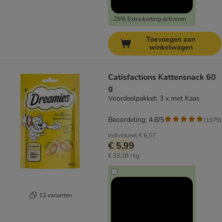
-25% Extra korting activeren
Toevoegen aan
winkelwagen
Catisfactions Kattensnack 60
g
Voordeelpakket: 3 x met Kaas
Beoordeling: 4.8/5
(
1579
)
individueel
€ 6,57
€ 5,99
€ 33,28 / kg
13 varianten