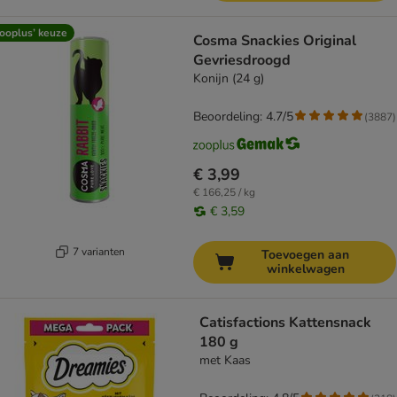
ooplus’ keuze
Cosma Snackies Original
Gevriesdroogd
Konijn (24 g)
Beoordeling: 4.7/5
(
3887
)
€ 3,99
€ 166,25 / kg
€ 3,59
7 varianten
Toevoegen aan
winkelwagen
Catisfactions Kattensnack
180 g
met Kaas