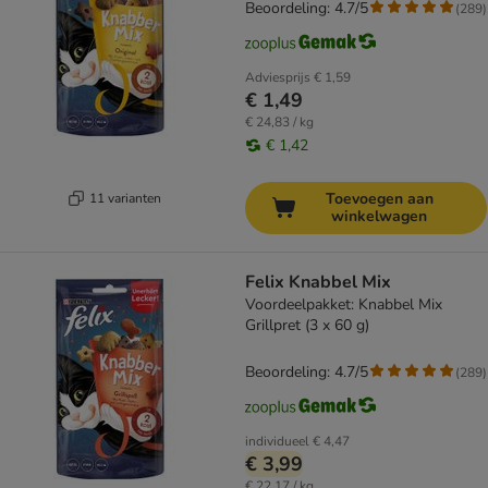
Beoordeling: 4.7/5
(
289
)
Adviesprijs
€ 1,59
€ 1,49
€ 24,83 / kg
€ 1,42
Toevoegen aan
11 varianten
winkelwagen
Felix Knabbel Mix
Voordeelpakket: Knabbel Mix
Grillpret (3 x 60 g)
Beoordeling: 4.7/5
(
289
)
individueel
€ 4,47
€ 3,99
€ 22,17 / kg