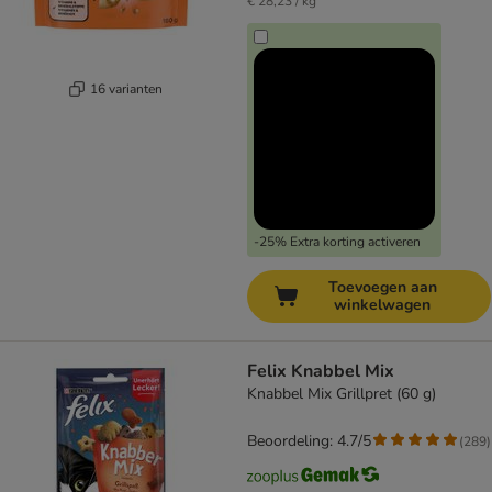
€ 28,23 / kg
16 varianten
-25% Extra korting activeren
Toevoegen aan
winkelwagen
Felix Knabbel Mix
Knabbel Mix Grillpret (60 g)
Beoordeling: 4.7/5
(
289
)