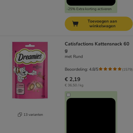
-25% Extra korting activeren
Toevoegen aan
winkelwagen
Catisfactions Kattensnack 60
g
met Rund
Beoordeling: 4.8/5
(
1579
)
€ 2,19
€ 36,50 / kg
13 varianten