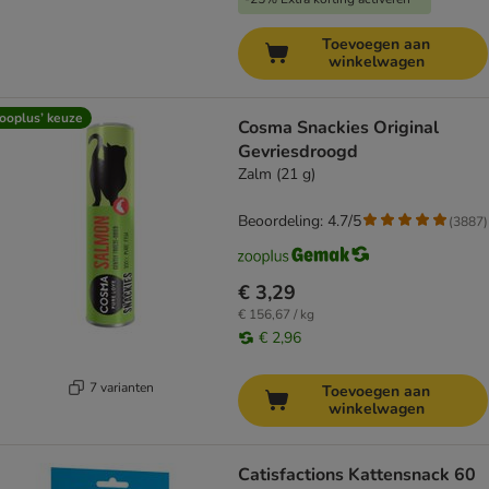
Toevoegen aan
winkelwagen
ooplus’ keuze
Cosma Snackies Original
Gevriesdroogd
Zalm (21 g)
Beoordeling: 4.7/5
(
3887
)
€ 3,29
€ 156,67 / kg
€ 2,96
7 varianten
Toevoegen aan
winkelwagen
Catisfactions Kattensnack 60