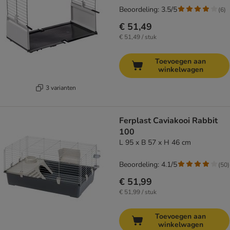
Beoordeling: 3.5/5
(
6
)
€ 51,49
€ 51,49 / stuk
Toevoegen aan
winkelwagen
3 varianten
Ferplast Caviakooi Rabbit
100
L 95 x B 57 x H 46 cm
Beoordeling: 4.1/5
(
50
)
€ 51,99
€ 51,99 / stuk
Toevoegen aan
winkelwagen