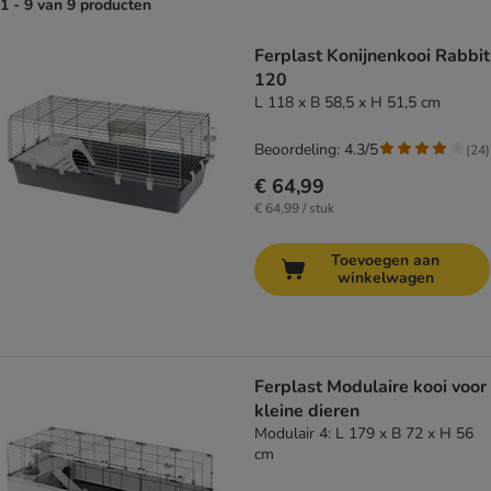
1 - 9 van 9 producten
product items have been changed
Ferplast Konijnenkooi Rabbit
120
L 118 x B 58,5 x H 51,5 cm
Beoordeling: 4.3/5
(
24
)
€ 64,99
€ 64,99 / stuk
Toevoegen aan
winkelwagen
Ferplast Modulaire kooi voor
kleine dieren
Modulair 4: L 179 x B 72 x H 56
cm