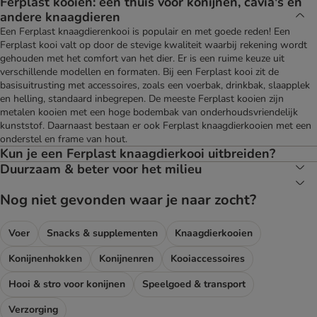
Ferplast kooien: een thuis voor konijnen, cavia's en
andere knaagdieren
Een Ferplast knaagdierenkooi is populair en met goede reden! Een
Ferplast kooi valt op door de stevige kwaliteit waarbij rekening wordt
gehouden met het comfort van het dier. Er is een ruime keuze uit
verschillende modellen en formaten. Bij een Ferplast kooi zit de
basisuitrusting met accessoires, zoals een voerbak, drinkbak, slaapplek
en helling, standaard inbegrepen. De meeste Ferplast kooien zijn
metalen kooien met een hoge bodembak van onderhoudsvriendelijk
kunststof. Daarnaast bestaan er ook Ferplast knaagdierkooien met een
onderstel en frame van hout.
Kun je een Ferplast knaagdierkooi uitbreiden?
Duurzaam & beter voor het milieu
Nog niet gevonden waar je naar zocht?
Voer
Snacks & supplementen
Knaagdierkooien
Konijnenhokken
Konijnenren
Kooiaccessoires
Hooi & stro voor konijnen
Speelgoed & transport
Verzorging