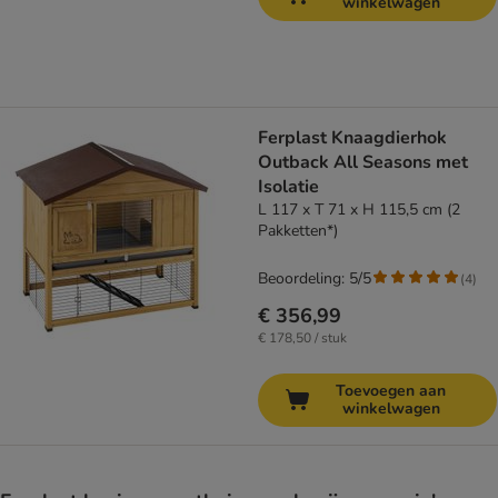
winkelwagen
Ferplast Knaagdierhok
Outback All Seasons met
Isolatie
L 117 x T 71 x H 115,5 cm (2
Pakketten*)
Beoordeling: 5/5
(
4
)
€ 356,99
€ 178,50 / stuk
Toevoegen aan
winkelwagen