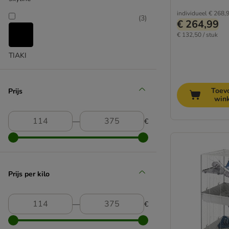
individueel
€ 268,
(
3
)
€ 264,99
€ 132,50 / stuk
TIAKI
Toev
Prijs
win
―
€
Prijs per kilo
―
€