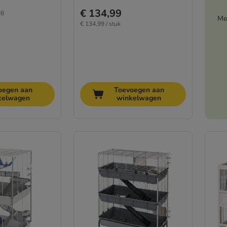
€ 134,99
98
Me
€ 134,99 / stuk
oegen aan
Toevoegen aan
kelwagen
winkelwagen