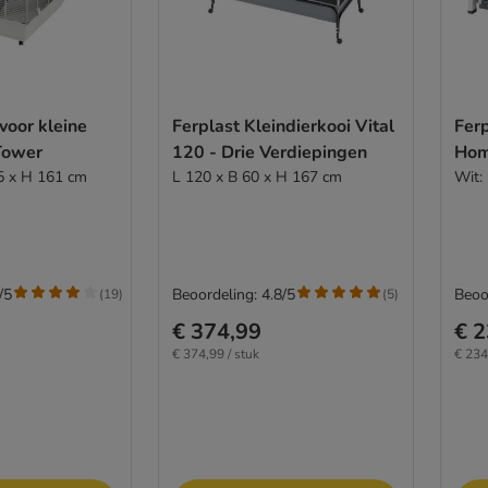
voor kleine
Ferplast Kleindierkooi Vital
Ferp
Tower
120 - Drie Verdiepingen
Ho
75 x H 161 cm
L 120 x B 60 x H 167 cm
Wit:
/5
Beoordeling: 4.8/5
Beoo
(
19
)
(
5
)
€ 374,99
€ 2
€ 374,99 / stuk
€ 234