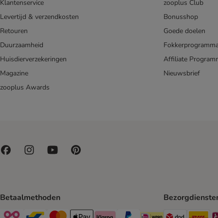
Klantenservice
zooplus Club
Levertijd & verzendkosten
Bonusshop
Retouren
Goede doelen
Duurzaamheid
Fokkerprogramm
Huisdierverzekeringen
Affiliate Progra
Magazine
Nieuwsbrief
zooplus Awards
Betaalmethoden
Bezorgdienste
Dpd Shipp
DH