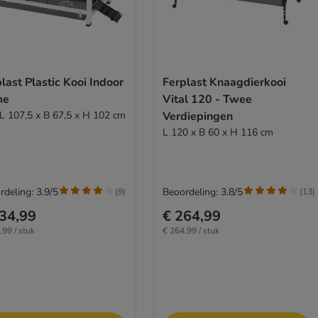
last Plastic Kooi Indoor
Ferplast Knaagdierkooi
me
Vital 120 - Twee
 L 107,5 x B 67,5 x H 102 cm
Verdiepingen
L 120 x B 60 x H 116 cm
rdeling: 3.9/5
Beoordeling: 3.8/5
(
9
)
(
13
)
34,99
€ 264,99
,99 / stuk
€ 264,99 / stuk