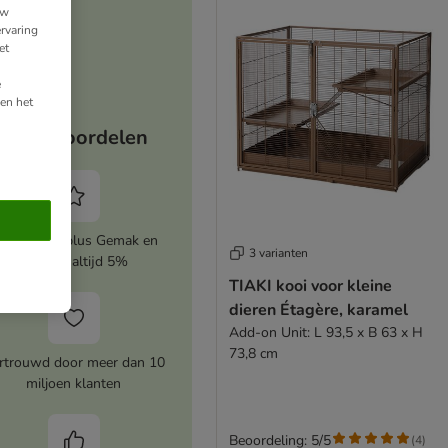
uw
rvaring
et
e
en het
Jouw voordelen
ctiveer zooplus Gemak en
3 varianten
bespaar altijd 5%
TIAKI kooi voor kleine
dieren Étagère, karamel
Add-on Unit: L 93,5 x B 63 x H
73,8 cm
rtrouwd door meer dan 10
miljoen klanten
Beoordeling: 5/5
(
4
)