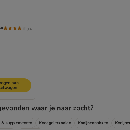
/5
(
14
)
oegen aan
kelwagen
gevonden waar je naar zocht?
 & supplementen
Knaagdierkooien
Konijnenhokken
Konijne