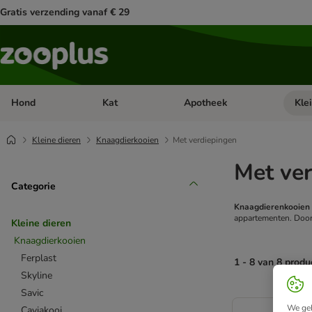
Gratis verzending vanaf € 29
Hond
Kat
Apotheek
Kle
Open categorie menu: Hond
Open categorie menu: Kat
Open 
Kleine dieren
Knaagdierkooien
Met verdiepingen
Met ve
Categorie
Knaagdierenkooien
appartementen. Door 
Kleine dieren
Knaagdierkooien
Ferplast
1 - 8 van 8 produ
Skyline
Savic
product items ha
We geb
Caviakooi