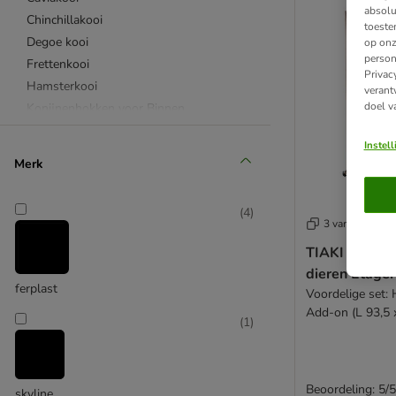
absolu
Chinchillakooi
toeste
Degoe kooi
op onz
person
Frettenkooi
Privac
Hamsterkooi
verant
doel v
Konijnenhokken voor Binnen
Muizenkooi
Instel
Rattenkooi
Merk
❤ Toppers
Uit hout
(
4
)
Met verdiepingen
3 varianten
Met wieltjes
TIAKI kooi vo
dieren Étagèr
ferplast
Voordelige set:
Add-on (L 93,5 
(
1
)
cm)
Beoordeling: 5/5
skyline