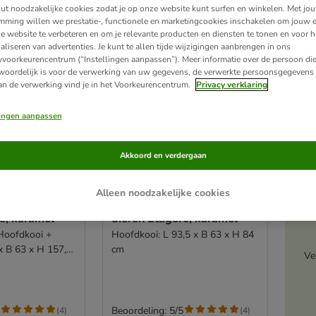
ut noodzakelijke cookies zodat je op onze website kunt surfen en winkelen. Met jo
mming willen we prestatie-, functionele en marketingcookies inschakelen om jouw e
e website te verbeteren en om je relevante producten en diensten te tonen en voor h
aliseren van advertenties. Je kunt te allen tijde wijzigingen aanbrengen in ons
yvoorkeurencentrum (“Instellingen aanpassen”). Meer informatie over de persoon di
woordelijk is voor de verwerking van uw gegevens, de verwerkte persoonsgegevens 
an de verwerking vind je in het Voorkeurencentrum.
Privacy verklaring
lingen aanpassen
Akkoord en verdergaan
A
3 varianten
Alleen noodzakelijke cookies
or kleine
TIAKI kooi voor kleine
e, karamel
dieren Étagère, karamel
 Hoofdkooi +
Hoofdkooi: L 93,5 x B 63 x H 84
x B 63 x H 157,8
cm
Ve
Beoordeling: 5/5
(
4
)
(
4
)