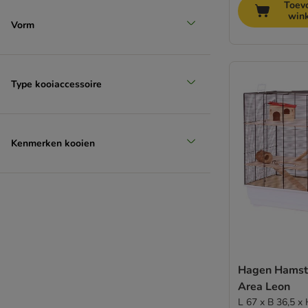
Toev
win
Vorm
Type kooiaccessoire
Kenmerken kooien
Hagen Hamst
Area Leon
L 67 x B 36,5 x