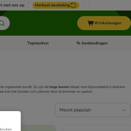
t met ons op
Herhaal bestelling
Winkelwagen
Topmerken
% Aanbiedingen
egorie menu: Vogel
Open categorie menu: Paard
Open categorie menu: Topmerke
mte ingeleverd wordt. Zo zijn de
hoge kooien
ideaal voor bijvoorbeeld in kleinere
ar kan het huisder zich uitleven door te klimmen en spelen.
Meest populair
ebruiken