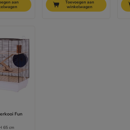
oegen aan
Toevoegen aan
kelwagen
winkelwagen
erkooi Fun
 H 65 cm