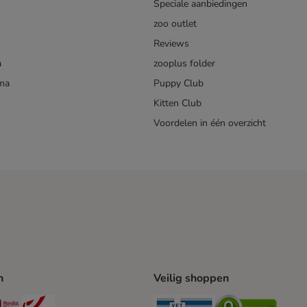
Speciale aanbiedingen
zoo outlet
Reviews
a
zooplus folder
mma
Puppy Club
Kitten Club
Voordelen in één overzicht
n
Veilig shoppen
ing Method
L Shipping Method
Mondial Relay Shipping Method
bpost Shipping Method
Security
Securit