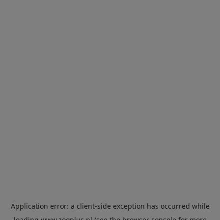
Application error: a
client
-side exception has occurred while
loading
www.zooplus.nl
(see the
browser console
for more