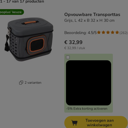
1 - 17 van 17 producten
product items have been changed
ooplus’ keuze
Opvouwbare Transporttas
Grijs, L 42 x B 32 x H 30 cm
Beoordeling: 4.5/5
(
262
)
€ 32,99
€ 32,99 / stuk
2 varianten
-5% Extra korting activeren
Toevoegen aan
winkelwagen