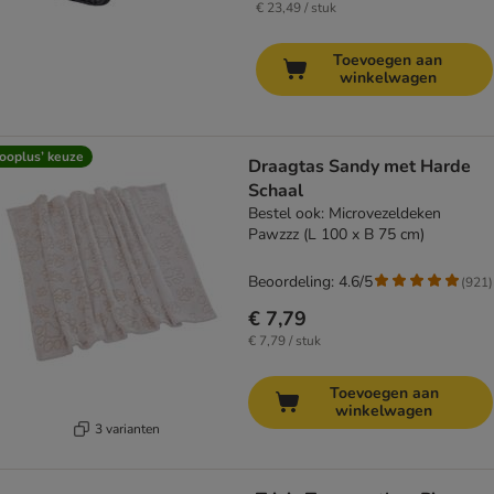
€ 23,49 / stuk
Toevoegen aan
winkelwagen
ooplus’ keuze
Draagtas Sandy met Harde
Schaal
Bestel ook: Microvezeldeken
Pawzzz (L 100 x B 75 cm)
Beoordeling: 4.6/5
(
921
)
€ 7,79
€ 7,79 / stuk
Toevoegen aan
winkelwagen
3 varianten