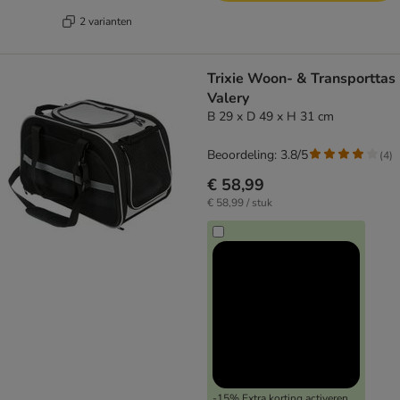
2 varianten
Trixie Woon- & Transporttas
Valery
B 29 x D 49 x H 31 cm
Beoordeling: 3.8/5
(
4
)
€ 58,99
€ 58,99 / stuk
-15% Extra korting activeren