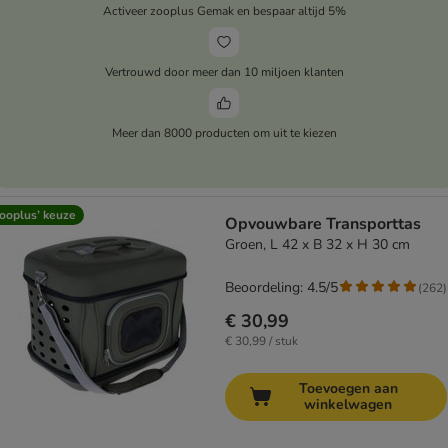
Activeer zooplus Gemak en bespaar altijd 5%
Vertrouwd door meer dan 10 miljoen klanten
Meer dan 8000 producten om uit te kiezen
ooplus’ keuze
Opvouwbare Transporttas
Groen, L 42 x B 32 x H 30 cm
Beoordeling: 4.5/5
(
262
)
€ 30,99
€ 30,99 / stuk
Toevoegen aan
winkelwagen