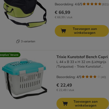
Beoordeling: 4.6/5
(
921
)
€ 66,99
€ 66,99 / stuk
Toevoegen aan
winkelwagen
3 varianten
ooplus’ keuze
Trixie Kunststof Bench Capri
L 44 x B 33 x H 32 cm (Lichtgrijs
/Turquoise) - Trixie Kunststof
Bench Capri
Beoordeling: 4/5
(
40
)
€ 22,49
€ 22,49 / stuk
Toevoegen aan
winkelwagen