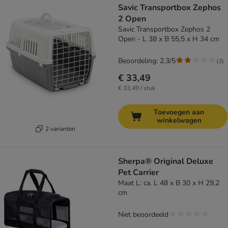
Savic Transportbox Zephos
2 Open
Savic Transportbox Zephos 2
Open - L 38 x B 55,5 x H 34 cm
Beoordeling: 2.3/5
(
3
)
€ 33,49
€ 33,49 / stuk
Toevoegen aan
winkelwagen
2 varianten
Sherpa® Original Deluxe
Pet Carrier
Maat L: ca. L 48 x B 30 x H 29,2
cm
Niet beoordeeld