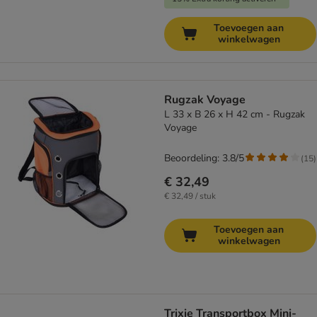
Toevoegen aan
winkelwagen
Rugzak Voyage
L 33 x B 26 x H 42 cm - Rugzak
Voyage
Beoordeling: 3.8/5
(
15
)
€ 32,49
€ 32,49 / stuk
Toevoegen aan
winkelwagen
Trixie Transportbox Mini-