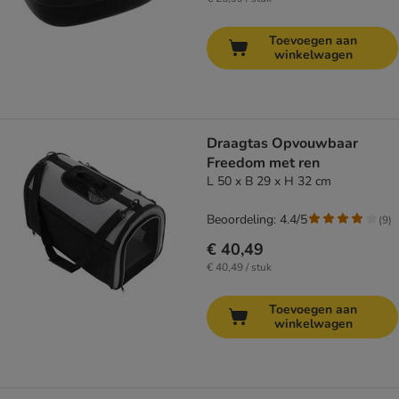
Toevoegen aan
winkelwagen
Draagtas Opvouwbaar
Freedom met ren
L 50 x B 29 x H 32 cm
Beoordeling: 4.4/5
(
9
)
€ 40,49
€ 40,49 / stuk
Toevoegen aan
winkelwagen