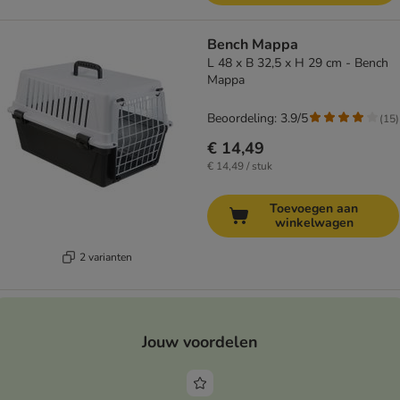
Bench Mappa
L 48 x B 32,5 x H 29 cm - Bench
Mappa
Beoordeling: 3.9/5
(
15
)
€ 14,49
€ 14,49 / stuk
Toevoegen aan
winkelwagen
2 varianten
Jouw voordelen