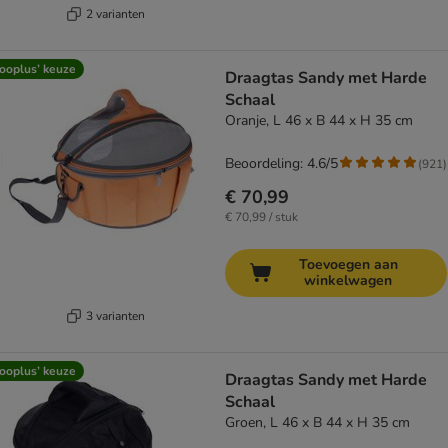
2 varianten
ooplus’ keuze
Draagtas Sandy met Harde
Schaal
Oranje, L 46 x B 44 x H 35 cm
Beoordeling: 4.6/5
(
921
)
€ 70,99
€ 70,99 / stuk
Toevoegen aan
winkelwagen
3 varianten
ooplus’ keuze
Draagtas Sandy met Harde
Schaal
Groen, L 46 x B 44 x H 35 cm