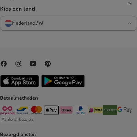
Kies een land
Nederland / nl
Betaalmethoden
Payconiq Payment Method
Bancontact Payment Method
Mastercard Payment Method
Apple Pay Payment Method
Klarna Payment Method
PayPal Payment Method
iDeal Payment Method
Riverty Payment 
Google P
Achteraf betalen
Achteraf betalen Payment Method
Bezorgdiensten