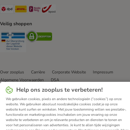
Dpd Shipping Method
DHL Shipping Method
Mondial Relay Shipping Method
bpost Shipping Method
Veilig shoppen
Security
Security
Over zooplus
Carrière
Corporate Website
Impressum
Algemene Voorwaarden
DSA
Hier de overeenkomst herroepen
Afval & Milieuvoorzieningen
Help ons zooplus te verbeteren!
Levertijd & Verzendkosten
Klantenservice
Betaalmethoden
We gebruiken cookies, pixels en andere technologieën (“cookies”) op onze
Affiliate programma
Privacy Verklaring
Opt-out
website. We gebruiken absoluut noodzakelijke cookies zodat je op onze
website kunt surfen en winkelen. Met jouw toestemming willen we prestatie-,
Toegankelijkheidsverklaring
functionele en marketingcookies inschakelen om jouw ervaring op onze
website te verbeteren en om je relevante producten en diensten te tonen en
© zooplus SE
2026
voor het personaliseren van advertenties. Je kunt te allen tijde wijzigingen