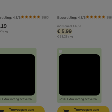
rdeling: 4.8/5
Beoordeling: 4.8/5
(
1580
)
(
158
,19
individueel
€ 6,57
€ 5,99
50 / kg
€ 33,28 / kg
 Extra korting activeren
-25% Extra korting activeren
Toevoegen aan
Toevoegen aan