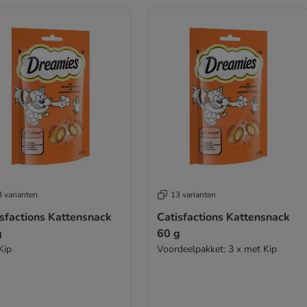
 varianten
13 varianten
isfactions Kattensnack
Catisfactions Kattensnack
g
60 g
Kip
Voordeelpakket: 3 x met Kip