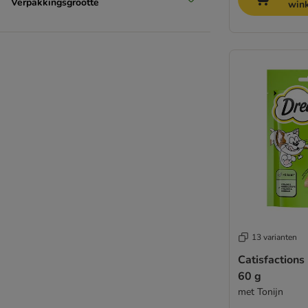
Verpakkingsgrootte
win
13 varianten
Catisfactions
60 g
met Tonijn