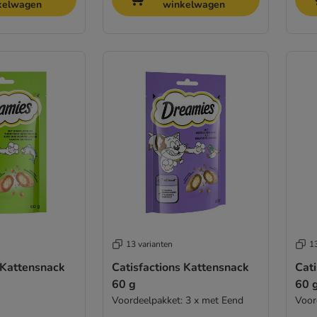
kelwagen
winkelwagen
13 varianten
13
 Kattensnack
Catisfactions Kattensnack
Cat
60 g
60 
Voordeelpakket: 3 x met Eend
Voor