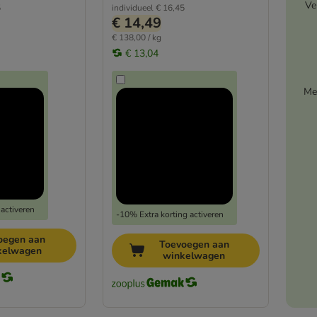
Ve
5
individueel
€ 16,45
€ 14,49
€ 138,00 / kg
€ 13,04
Me
 activeren
-10% Extra korting activeren
oegen aan
Toevoegen aan
kelwagen
winkelwagen