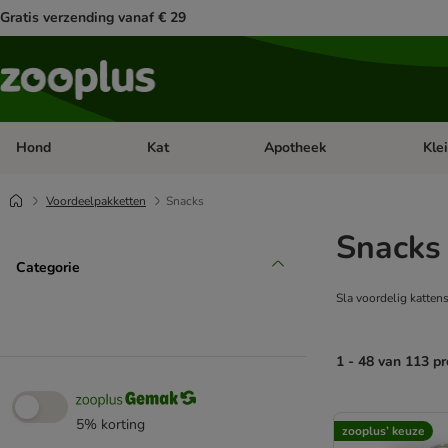
Gratis verzending vanaf € 29
Hond
Kat
Apotheek
Kle
Open categorie menu: Hond
Open categorie menu: Kat
Open 
Voordeelpakketten
Snacks
Snacks
Categorie
Sla voordelig katten
1 - 48 van 113 p
product items ha
5% korting
zooplus’ keuze