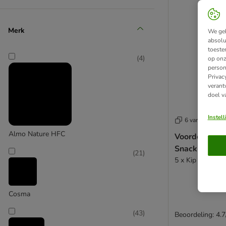
Merk
We geb
absolu
toeste
(
4
)
op onz
person
Privac
verant
doel v
Instel
6 varianten
Almo Nature HFC
Voordeelpak
Snackies
(
21
)
5 x Kip (130 g)
Cosma
(
43
)
Beoordeling: 4.7