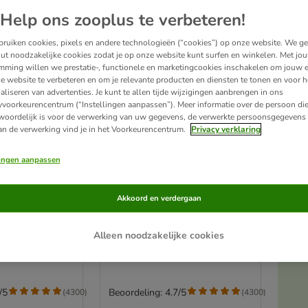
Help ons zooplus te verbeteren!
ruiken cookies, pixels en andere technologieën (“cookies”) op onze website. We g
ut noodzakelijke cookies zodat je op onze website kunt surfen en winkelen. Met jo
mming willen we prestatie-, functionele en marketingcookies inschakelen om jouw e
e website te verbeteren en om je relevante producten en diensten te tonen en voor h
aliseren van advertenties. Je kunt te allen tijde wijzigingen aanbrengen in ons
yvoorkeurencentrum (“Instellingen aanpassen”). Meer informatie over de persoon di
woordelijk is voor de verwerking van uw gegevens, de verwerkte persoonsgegevens 
an de verwerking vind je in het Voorkeurencentrum.
Privacy verklaring
lingen aanpassen
6 varianten
ket Cosma
Voordeelpakket Cosma
Akkoord en verdergaan
Snackies
5 x Eend (105 g)
A
Alleen noodzakelijke cookies
/5
Beoordeling: 4.7/5
(
4300
)
(
4300
)