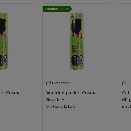
zooplus’ keuze
6 varianten
13
ket Cosma
Voordeelpakket Cosma
Cat
Snackies
60 
5 x Rund (115 g)
met 