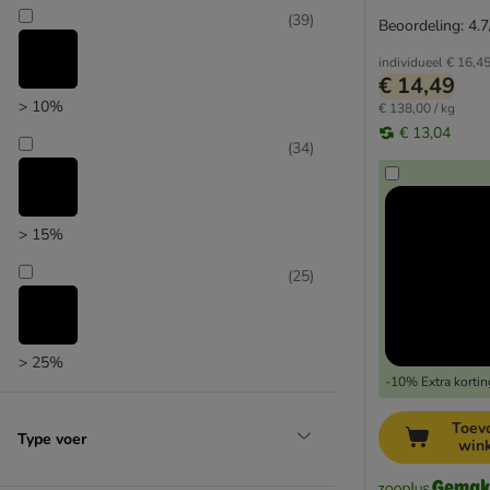
(
39
)
Beoordeling: 4.7
individueel
€ 16,4
€ 14,49
> 10%
€ 138,00 / kg
€ 13,04
(
34
)
> 15%
(
25
)
> 25%
-10% Extra kortin
Toev
Type voer
win