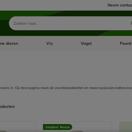
Neem contac
Zoeken
naar
producten
ine dieren
Vis
Vogel
Paard
categorie menu: Apotheek
Open categorie menu: Kleine dieren
Open categorie menu: Vis
Open cat
snacks in. Op deze pagina staan de voordeelpakketten en meest populaire kattensnac
roducten
ve been changed
zooplus’ keuze