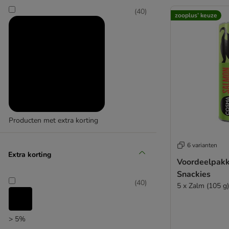
(
40
)
zooplus’ keuze
Producten met extra korting
(
11
)
6 varianten
Extra korting
Voordeelpak
Snackies
(
40
)
5 x Zalm (105 g)
zooplus’ keuze
> 5%