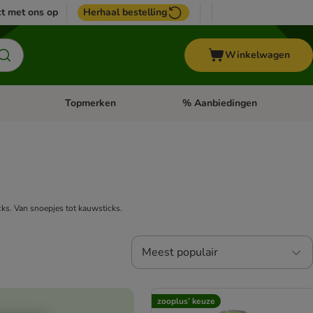
t met ons op
Herhaal bestelling
Winkelwagen
Topmerken
% Aanbiedingen
egorie menu: Vogel
Open categorie menu: Paard
Open categorie menu: Topmerke
ks. Van snoepjes tot kauwsticks.
Meest populair
zooplus’ keuze