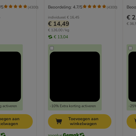
/5
Beoordeling: 4.7/5
Beoo
(
4300
)
(
4300
)
€ 2
5
individueel
€ 16,45
€ 14,49
€ 36,
€ 126,00 / kg
€ 13,04
g activeren
-10% Extra korting activeren
-25%
oegen aan
Toevoegen aan
kelwagen
winkelwagen