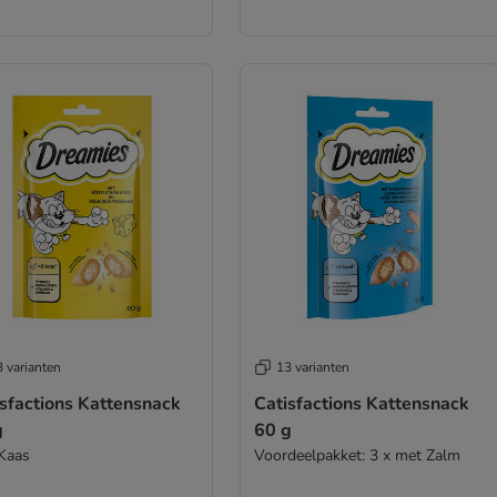
 varianten
13 varianten
isfactions Kattensnack
Catisfactions Kattensnack
g
60 g
Kaas
Voordeelpakket: 3 x met Zalm