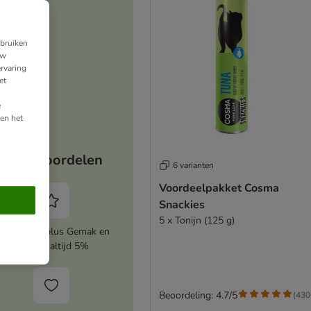
ebruiken
uw
rvaring
et
e
en het
Jouw voordelen
6 varianten
Voordeelpakket Cosma
Snackies
5 x Tonijn (125 g)
ctiveer zooplus Gemak en
bespaar altijd 5%
Beoordeling: 4.7/5
(
430