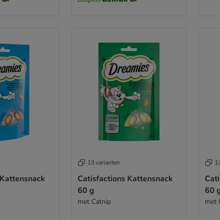
13 varianten
13
 Kattensnack
Catisfactions Kattensnack
Cat
60 g
60 
met Catnip
met 