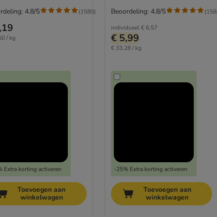
rdeling: 4.8/5
Beoordeling: 4.8/5
(
1580
)
(
158
,19
individueel
€ 6,57
€ 5,99
50 / kg
€ 33,28 / kg
 Extra korting activeren
-25% Extra korting activeren
Toevoegen aan
Toevoegen aan
winkelwagen
winkelwagen