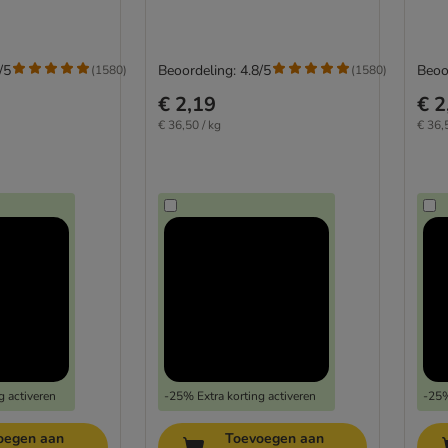
/5
Beoordeling: 4.8/5
Beoo
(
1580
)
(
1580
)
€ 2,19
€ 2
€ 36,50 / kg
€ 36,
g activeren
-25% Extra korting activeren
-25%
oegen aan
Toevoegen aan