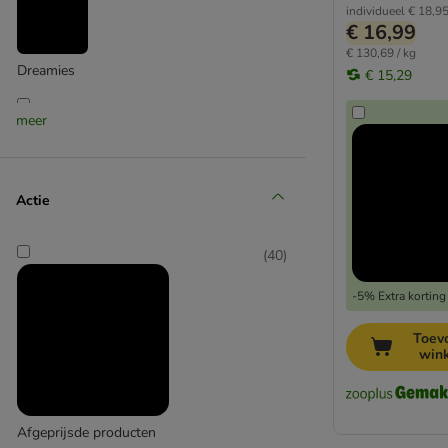
individueel
€ 18,9
€ 16,99
€ 130,69 / kg
Dreamies
€ 15,29
(
11
)
meer
Felix
Actie
(
8
)
(
40
)
-5% Extra korting
Miamor
(
2
)
Toev
win
Thrive
Afgeprijsde producten