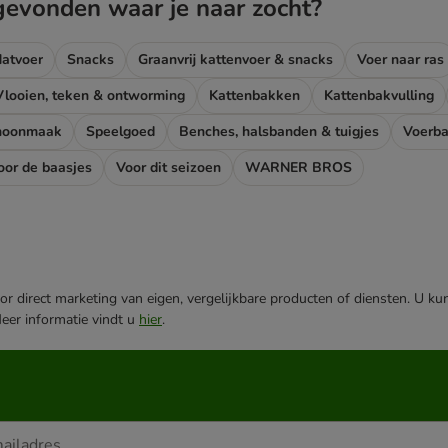
gevonden waar je naar zocht?
atvoer
Snacks
Graanvrij kattenvoer & snacks
Voer naar ras
Vlooien, teken & ontworming
Kattenbakken
Kattenbakvulling
choonmaak
Speelgoed
Benches, halsbanden & tuigjes
Voerba
oor de baasjes
Voor dit seizoen
WARNER BROS
r direct marketing van eigen, vergelijkbare producten of diensten. U ku
Meer informatie vindt u
hier
.