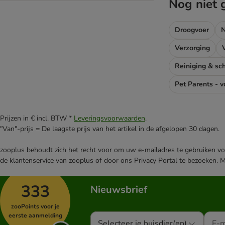
Urineweg & blaasstenen
Nog niet 
Urinay supplementen
Versterking & herstel
Droogvoer
N
Versterking & herstel
Verzorging
Vers vlees (BARF)
Vitamine & mineralen
Reiniging & s
Overige merken
Pet Parents - v
Prijzen in € incl. BTW *
Leveringsvoorwaarden
.
"Van"-prijs = De laagste prijs van het artikel in de afgelopen 30 dagen.
zooplus behoudt zich het recht voor om uw e-mailadres te gebruiken voo
de klantenservice van zooplus of door ons Privacy Portal te bezoeken. 
333
Nieuwsbrief
zooPoints voor je
eerste aanmelding
Selecteer je huisdier(en)