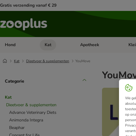
Gratis verzending vanaf € 29
Hond
Kat
Apotheek
Kle
Open categorie menu: Hond
Open categorie menu: Kat
Open 
Kat
Dieetvoer & supplementen
YouMove
YouMov
Categorie
Kat
We geb
absolu
Dieetvoer & supplementen
toeste
Advance Veterinary Diets
op onz
Animonda Integra
person
Privac
Beaphar
verant
Concept for Life