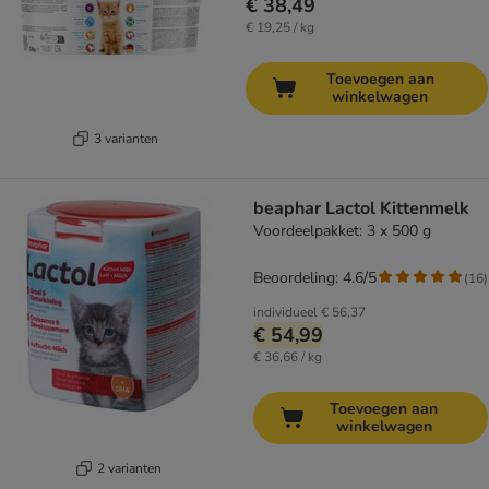
€ 38,49
€ 19,25 / kg
Toevoegen aan
winkelwagen
3 varianten
beaphar Lactol Kittenmelk
Voordeelpakket: 3 x 500 g
Beoordeling: 4.6/5
(
16
)
individueel
€ 56,37
€ 54,99
€ 36,66 / kg
Toevoegen aan
winkelwagen
2 varianten