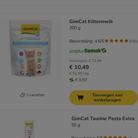
GimCat Kittenmelk
200 g
Beoordeling: 4.6/5
(
659
)
Adviesprijs
€ 12,99
€ 10,49
€ 52,45 / kg
€ 9,97
Toevoegen aan
3 varianten
winkelwagen
GimCat Taurine Pasta Extra
50 g