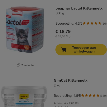
beaphar Lactol Kittenmelk
500 g
Beoordeling: 4.6/5
(
16
)
€ 18,79
€ 37,58 / kg
Toevoegen aan
winkelwagen
2 varianten
GimCat Kittenmelk
2 kg
Beoordeling: 4.6/5
(
659
)
Adviesprijs
€ 61,89