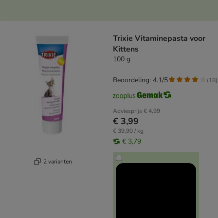
Trixie Vitaminepasta voor
Kittens
100 g
Beoordeling: 4.1/5
(
18
)
Adviesprijs
€ 4,99
€ 3,99
€ 39,90 / kg
€ 3,79
2 varianten