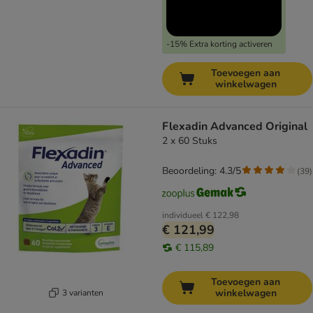
-15% Extra korting activeren
Toevoegen aan
winkelwagen
Flexadin Advanced Original
2 x 60 Stuks
Beoordeling: 4.3/5
(
39
)
individueel
€ 122,98
€ 121,99
€ 115,89
Toevoegen aan
winkelwagen
3 varianten