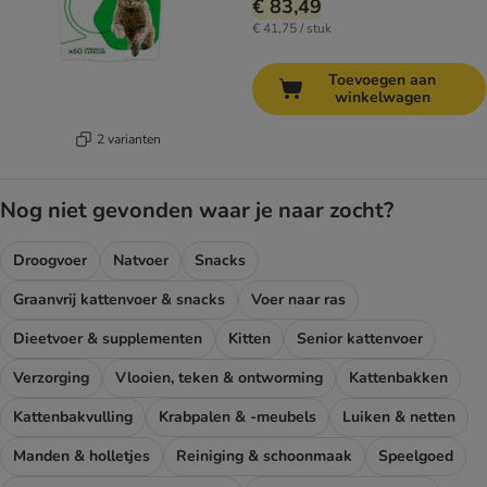
€ 83,49
€ 41,75 / stuk
Toevoegen aan
winkelwagen
2 varianten
Nog niet gevonden waar je naar zocht?
Droogvoer
Natvoer
Snacks
Graanvrij kattenvoer & snacks
Voer naar ras
Dieetvoer & supplementen
Kitten
Senior kattenvoer
Verzorging
Vlooien, teken & ontworming
Kattenbakken
Kattenbakvulling
Krabpalen & -meubels
Luiken & netten
Manden & holletjes
Reiniging & schoonmaak
Speelgoed