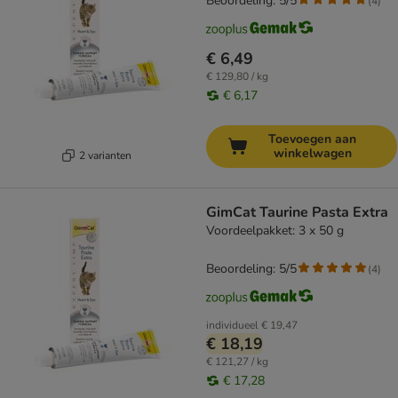
Beoordeling: 5/5
(
4
)
€ 6,49
€ 129,80 / kg
€ 6,17
Toevoegen aan
winkelwagen
2 varianten
GimCat Taurine Pasta Extra
Voordeelpakket: 3 x 50 g
Beoordeling: 5/5
(
4
)
individueel
€ 19,47
€ 18,19
€ 121,27 / kg
€ 17,28