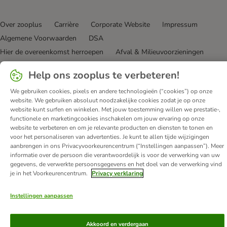
Over zooplus
Carrière
Corporate Website
Impressum
Algemene Voorwaarden
DSA
Hier de overeenkomst herroepen
Afval & Milieuvoorzieningen
Levertijd & Verzendkosten
Klantenservice
Betaalmethoden
Help ons zooplus te verbeteren!
Affiliate programma
Privacy Verklaring
Opt-out
We gebruiken cookies, pixels en andere technologieën (“cookies”) op onze
Toegankelijkheidsverklaring
website. We gebruiken absoluut noodzakelijke cookies zodat je op onze
website kunt surfen en winkelen. Met jouw toestemming willen we prestatie-,
© zooplus SE
2026
functionele en marketingcookies inschakelen om jouw ervaring op onze
website te verbeteren en om je relevante producten en diensten te tonen en
voor het personaliseren van advertenties. Je kunt te allen tijde wijzigingen
aanbrengen in ons Privacyvoorkeurencentrum (“Instellingen aanpassen”). Meer
informatie over de persoon die verantwoordelijk is voor de verwerking van uw
gegevens, de verwerkte persoonsgegevens en het doel van de verwerking vind
je in het Voorkeurencentrum.
Privacy verklaring
Instellingen aanpassen
Akkoord en verdergaan