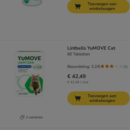
Toevoegen aan
winkelwagen
Lintbells YuMOVE Cat
60 Tabletten
Beoordeling: 3.2/5
(
5
)
€ 42,49
€ 42,49 / stuk
Toevoegen aan
winkelwagen
2 varianten