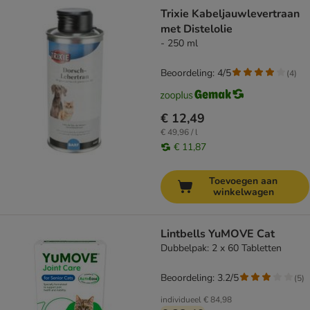
Trixie Kabeljauwlevertraan
met Distelolie
- 250 ml
Beoordeling: 4/5
(
4
)
€ 12,49
€ 49,96 / l
€ 11,87
Toevoegen aan
winkelwagen
Lintbells YuMOVE Cat
Dubbelpak: 2 x 60 Tabletten
Beoordeling: 3.2/5
(
5
)
individueel
€ 84,98