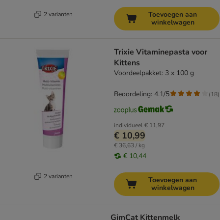
Toevoegen aan
2 varianten
winkelwagen
Trixie Vitaminepasta voor
Kittens
Voordeelpakket: 3 x 100 g
Beoordeling: 4.1/5
(
18
)
individueel
€ 11,97
€ 10,99
€ 36,63 / kg
€ 10,44
2 varianten
Toevoegen aan
winkelwagen
GimCat Kittenmelk