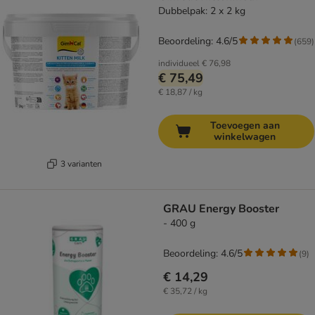
Dubbelpak: 2 x 2 kg
Beoordeling: 4.6/5
(
659
)
individueel
€ 76,98
€ 75,49
€ 18,87 / kg
Toevoegen aan
winkelwagen
3 varianten
GRAU Energy Booster
- 400 g
Beoordeling: 4.6/5
(
9
)
€ 14,29
€ 35,72 / kg