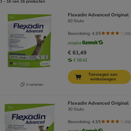
1 - 16 van 16 producten
product items have been changed
Flexadin Advanced Original
60 Stuks
Beoordeling: 4.3/5
(
39
)
€ 61,49
€ 58,42
Toevoegen aan
winkelwagen
3 varianten
Flexadin Advanced Original
30 Stuks
Beoordeling: 4.3/5
(
39
)