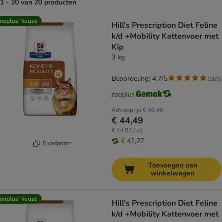
1 - 20 van 20 producten
product items have been changed
ooplus’ keuze
Hill's Prescription Diet Feline
k/d +Mobility Kattenvoer met
Kip
3 kg
Beoordeling: 4.7/5
(
165
)
Adviesprijs
€ 46,49
€ 44,49
€ 14,83 / kg
€ 42,27
5 varianten
Toevoegen aan
winkelwagen
ooplus’ keuze
Hill's Prescription Diet Feline
k/d +Mobility Kattenvoer met