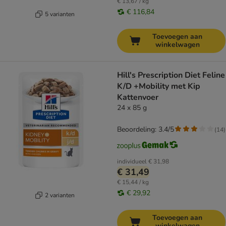
€ 13,67 / kg
€ 116,84
5 varianten
Toevoegen aan
winkelwagen
Hill's Prescription Diet Feline
K/D +Mobility met Kip
Kattenvoer
24 x 85 g
Beoordeling: 3.4/5
(
14
)
individueel
€ 31,98
€ 31,49
€ 15,44 / kg
€ 29,92
2 varianten
Toevoegen aan
winkelwagen