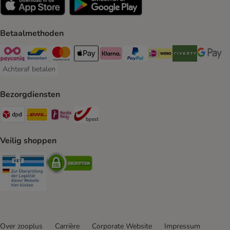
Betaalmethoden
Payconiq Payment Method
Bancontact Payment Method
Mastercard Payment Method
Apple Pay Payment Method
Klarna Payment Method
PayPal Payment Method
iDeal Payment Method
Riverty Payment 
Google P
Achteraf betalen
Achteraf betalen Payment Method
Bezorgdiensten
Dpd Shipping Method
DHL Shipping Method
Mondial Relay Shipping Method
bpost Shipping Method
Veilig shoppen
Security
Security
Over zooplus
Carrière
Corporate Website
Impressum