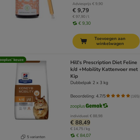
Adviesprijs
€ 9,90
€ 9,79
€ 97,90 / l
€ 9,30
Toevoegen aan
winkelwagen
ooplus’ keuze
Hill's Prescription Diet Feline
k/d +Mobility Kattenvoer met
Kip
Dubbelpak 2 x 3 kg
Beoordeling: 4.7/5
(
165
)
individueel
€ 88,98
€ 88,49
€ 14,75 / kg
€ 84,07
5 varianten