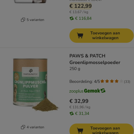
€ 122,99
€ 13,67 / kg
€ 116,84
5 varianten
Toevoegen aan
winkelwagen
PAWS & PATCH
Groenlipmosselpoeder
250 g
Beoordeling: 4/5
(
33
)
€ 32,99
€ 131,96 / kg
€ 31,34
4 varianten
Toevoegen aan
winkelwagen