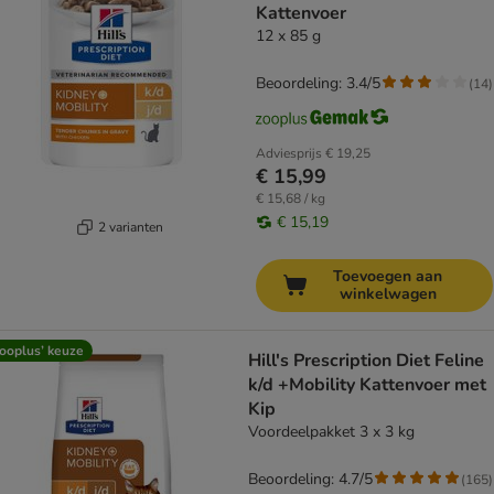
Kattenvoer
12 x 85 g
Beoordeling: 3.4/5
(
14
)
Adviesprijs
€ 19,25
€ 15,99
€ 15,68 / kg
€ 15,19
2 varianten
Toevoegen aan
winkelwagen
ooplus’ keuze
Hill's Prescription Diet Feline
k/d +Mobility Kattenvoer met
Kip
Voordeelpakket 3 x 3 kg
Beoordeling: 4.7/5
(
165
)