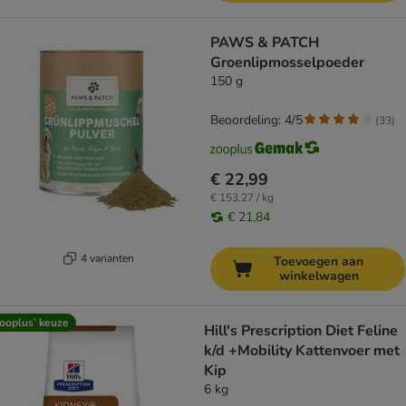
PAWS & PATCH
Groenlipmosselpoeder
150 g
Beoordeling: 4/5
(
33
)
€ 22,99
€ 153,27 / kg
€ 21,84
4 varianten
Toevoegen aan
winkelwagen
ooplus’ keuze
Hill's Prescription Diet Feline
k/d +Mobility Kattenvoer met
Kip
6 kg