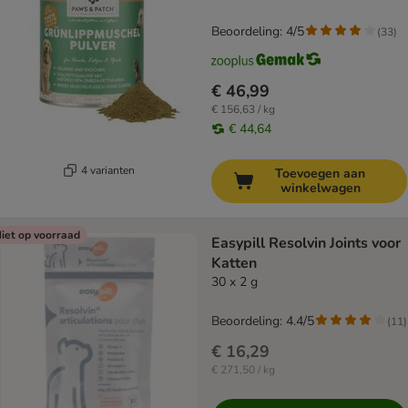
Beoordeling: 4/5
(
33
)
€ 46,99
€ 156,63 / kg
€ 44,64
4 varianten
Toevoegen aan
winkelwagen
iet op voorraad
Easypill Resolvin Joints voor
Katten
30 x 2 g
Beoordeling: 4.4/5
(
11
)
€ 16,29
€ 271,50 / kg