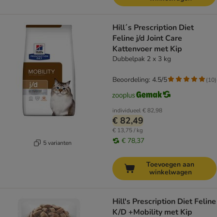
Hill´s Prescription Diet
Feline j/d Joint Care
Kattenvoer met Kip
Dubbelpak 2 x 3 kg
Beoordeling: 4.5/5
(
10
)
individueel
€ 82,98
€ 82,49
€ 13,75 / kg
€ 78,37
5 varianten
Toevoegen aan
winkelwagen
Hill's Prescription Diet Feline
K/D +Mobility met Kip