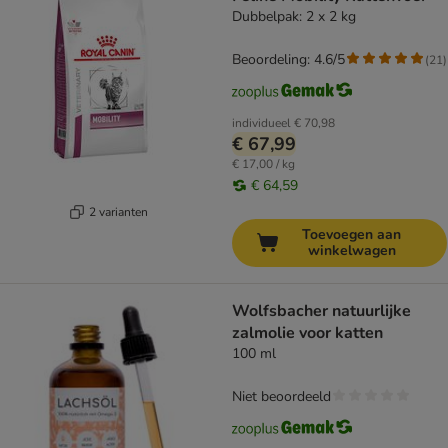
Dubbelpak: 2 x 2 kg
Beoordeling: 4.6/5
(
21
)
individueel
€ 70,98
€ 67,99
€ 17,00 / kg
€ 64,59
2 varianten
Toevoegen aan
winkelwagen
Wolfsbacher natuurlijke
zalmolie voor katten
100 ml
Niet beoordeeld