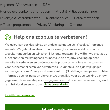
Algemene Voorwaarden
DSA
Hier de overeenkomst herroepen
Afval & Milieuvoorzieningen
Levertijd & Verzendkosten
Klantenservice
Betaalmethoden
Affiliate programma
Privacy Verklaring
Opt-out
Toegankelijkheidsverklaring
Help ons zooplus te verbeteren!
© zooplus SE
2026
We gebruiken cookies, pixels en andere technologieën (“cookies”) op onze
website. We gebruiken absoluut noodzakelijke cookies zodat je op onze
website kunt surfen en winkelen. Met jouw toestemming willen we prestatie-,
functionele en marketingcookies inschakelen om jouw ervaring op onze
website te verbeteren en om je relevante producten en diensten te tonen en
voor het personaliseren van advertenties. Je kunt te allen tijde wijzigingen
aanbrengen in ons Privacyvoorkeurencentrum (“Instellingen aanpassen”). Meer
informatie over de persoon die verantwoordelijk is voor de verwerking van uw
gegevens, de verwerkte persoonsgegevens en het doel van de verwerking vind
je in het Voorkeurencentrum.
Privacy verklaring
Instellingen aanpassen
Akkoord en verdergaan