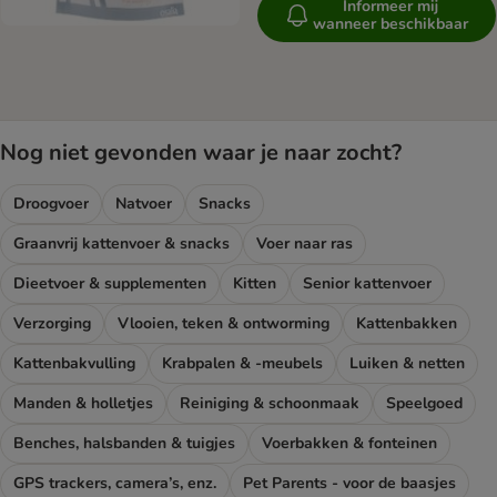
Informeer mij
wanneer beschikbaar
Nog niet gevonden waar je naar zocht?
Droogvoer
Natvoer
Snacks
Graanvrij kattenvoer & snacks
Voer naar ras
Dieetvoer & supplementen
Kitten
Senior kattenvoer
Verzorging
Vlooien, teken & ontworming
Kattenbakken
Kattenbakvulling
Krabpalen & -meubels
Luiken & netten
Manden & holletjes
Reiniging & schoonmaak
Speelgoed
Benches, halsbanden & tuigjes
Voerbakken & fonteinen
GPS trackers, camera’s, enz.
Pet Parents - voor de baasjes