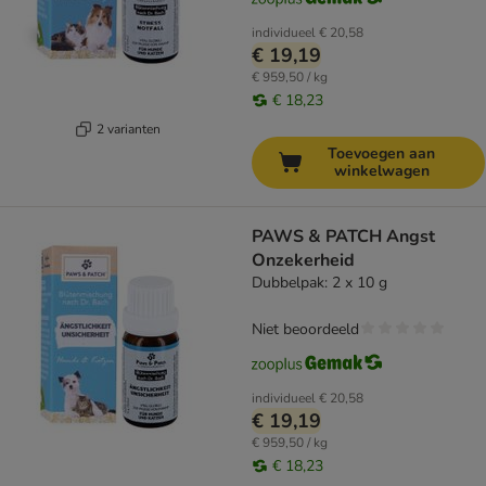
individueel
€ 20,58
€ 19,19
€ 959,50 / kg
€ 18,23
2 varianten
Toevoegen aan
winkelwagen
PAWS & PATCH Angst
Onzekerheid
Dubbelpak: 2 x 10 g
Niet beoordeeld
individueel
€ 20,58
€ 19,19
€ 959,50 / kg
€ 18,23