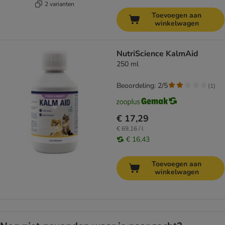
2 varianten
Toevoegen aan
winkelwagen
NutriScience KalmAid
250 ml
Beoordeling: 2/5
(
1
)
€ 17,29
€ 69,16 / l
€ 16,43
Toevoegen aan
winkelwagen