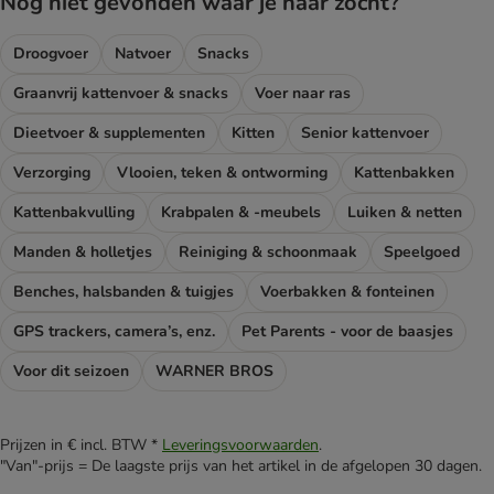
Nog niet gevonden waar je naar zocht?
Droogvoer
Natvoer
Snacks
Graanvrij kattenvoer & snacks
Voer naar ras
Dieetvoer & supplementen
Kitten
Senior kattenvoer
Verzorging
Vlooien, teken & ontworming
Kattenbakken
Kattenbakvulling
Krabpalen & -meubels
Luiken & netten
Manden & holletjes
Reiniging & schoonmaak
Speelgoed
Benches, halsbanden & tuigjes
Voerbakken & fonteinen
GPS trackers, camera’s, enz.
Pet Parents - voor de baasjes
Voor dit seizoen
WARNER BROS
Prijzen in € incl. BTW *
Leveringsvoorwaarden
.
"Van"-prijs = De laagste prijs van het artikel in de afgelopen 30 dagen.