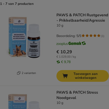
1 - 7 van 7 producten
product items have been changed
PAWS & PATCH Rustgevend
- Prikkelbaarheid/Agressie
10 g
Beoordeling: 5/5
(
1
)
€ 10,29
€ 1.029,00 / kg
€ 9,78
2 varianten
Toevoegen aan
winkelwagen
PAWS & PATCH Stress
Noodgeval
10 g