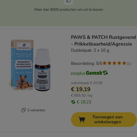
Meer dan 8000 producten om uit te kiezen
PAWS & PATCH Rustgevend
- Prikkelbaarheid/Agressie
Dubbelpak: 2 x 10 g
Beoordeling: 5/5
(
1
)
individueel
€ 20,58
€ 19,19
€ 959,50 / kg
€ 18,23
2 varianten
Toevoegen aan
winkelwagen