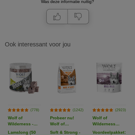
Was deze informatie nuttig?
Ook interessant voor jou
(778)
(1242)
(2923)
Wolf of
Probeer nu!
Wolf of
Wilderness -
Wolf of
Wilderness
Gevriesdroogde
Wilderness
Adult "Wild
Lamslong (50
Soft & Strong -
Voordeelpakket: