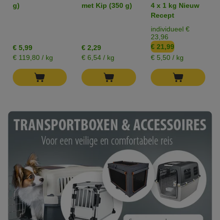
Premium-
Droogvoer voor
Hills" Eend -
g)
met Kip (350 g)
4 x 1 kg Nieuw
Snacks
Honden
Graanvrij
Recept
individueel €
23,96
€ 21,99
€ 5,99
€ 2,29
€ 119,80 / kg
€ 6,54 / kg
€ 5,50 / kg