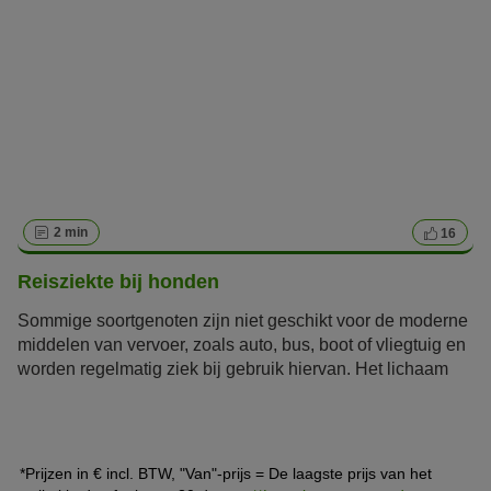
zijn er een aantal verschillende veiligheidsgordels en
bevestigingssytemen, die huisdiereigenaren in
overweging moeten nemen.
2 min
16
Reisziekte bij honden
Sommige soortgenoten zijn niet geschikt voor de moderne
middelen van vervoer, zoals auto, bus, boot of vliegtuig en
worden regelmatig ziek bij gebruik hiervan. Het lichaam
lijkt alleen door paarden getrokken karren, fietsen of
pony’s te tolereren. Dit geldt ook voor onze trouwe
viervoeters, in dit artikel lees je alles over reisziekte bij
honden.
*Prijzen in € incl. BTW, "Van"-prijs = De laagste prijs van het