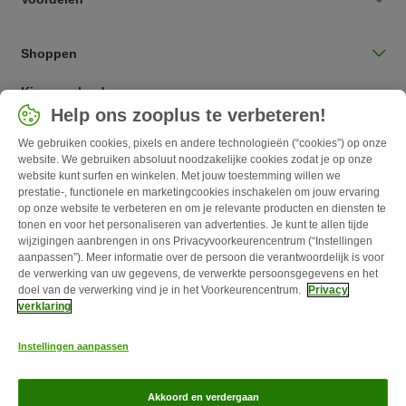
Shoppen
Kies een land
Help ons zooplus te verbeteren!
Nederlands / NL
We gebruiken cookies, pixels en andere technologieën (“cookies”) op onze
website. We gebruiken absoluut noodzakelijke cookies zodat je op onze
Follow zooplus
website kunt surfen en winkelen. Met jouw toestemming willen we
prestatie-, functionele en marketingcookies inschakelen om jouw ervaring
op onze website te verbeteren en om je relevante producten en diensten te
tonen en voor het personaliseren van advertenties. Je kunt te allen tijde
wijzigingen aanbrengen in ons Privacyvoorkeurencentrum (“Instellingen
aanpassen”). Meer informatie over de persoon die verantwoordelijk is voor
de verwerking van uw gegevens, de verwerkte persoonsgegevens en het
doel van de verwerking vind je in het Voorkeurencentrum.
Privacy
verklaring
Over zooplus
Carrière
Corporate Website
Impressum
Algemene
Instellingen aanpassen
Voorwaarden
Herroepingsformulier
Afval & Milieuvoorzieningen
Levertijd & Verzendkosten
Klantenservice
Betaalmethoden
Affiliate
Akkoord en verdergaan
programma
Privacy Verklaring
Opt-out