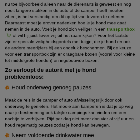
nu toe bijvoorbeeld alleen naar de dierenarts is geweest en nog
nooit langere stukken in de auto of de camper heeft moeten
zitten, is het verstandig om dit op tijd van tevoren te oefenen.
Daarnaast moet je erover nadenken hoe je je hond mee gaat
nemen in de auto. Voelt je hond zich veiliger in een
transportbox
of wil hij juist liever vrij uit het raam kijken? Voor het laatste
zijn er speciale veiligheidsgordels met tuigje, die je hond en ook
de andere meerijders bij een ongeluk beschermen. Bij de keuze
voor een transportbox zijn er draagbare boxen (vooral voor kleine
tot middelgrote honden) en ingebouwde boxen.
Zo verloopt de autorit met je hond
probleemloos:
Houd onderweg genoeg pauzes
Maak de reis in de camper of auto afwisselingsrijk door ook
onderweg te genieten. Het mooie aan kamperen is dat je op weg
naar je bestemming ook talrijke campings kan vinden om een
nachtje te verblijven. Rijd per dag niet meer dan vier of vijf uur en
houd regelmatig pauzes zodat je hond kan bewegen.
Neem voldoende drinkwater mee