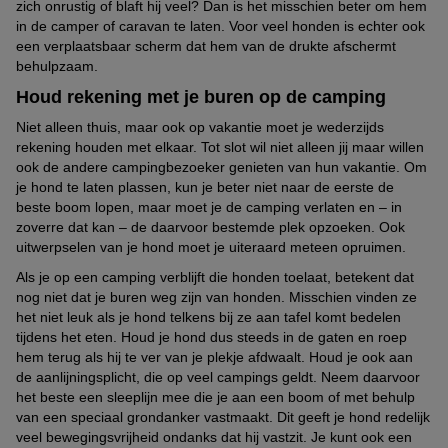
zich onrustig of blaft hij veel? Dan is het misschien beter om hem
in de camper of caravan te laten. Voor veel honden is echter ook
een verplaatsbaar scherm dat hem van de drukte afschermt
behulpzaam.
Houd rekening met je buren op de camping
Niet alleen thuis, maar ook op vakantie moet je wederzijds
rekening houden met elkaar. Tot slot wil niet alleen jij maar willen
ook de andere campingbezoeker genieten van hun vakantie. Om
je hond te laten plassen, kun je beter niet naar de eerste de
beste boom lopen, maar moet je de camping verlaten en – in
zoverre dat kan – de daarvoor bestemde plek opzoeken. Ook
uitwerpselen van je hond moet je uiteraard meteen opruimen.
Als je op een camping verblijft die honden toelaat, betekent dat
nog niet dat je buren weg zijn van honden. Misschien vinden ze
het niet leuk als je hond telkens bij ze aan tafel komt bedelen
tijdens het eten. Houd je hond dus steeds in de gaten en roep
hem terug als hij te ver van je plekje afdwaalt. Houd je ook aan
de aanlijningsplicht, die op veel campings geldt. Neem daarvoor
het beste een sleeplijn mee die je aan een boom of met behulp
van een speciaal grondanker vastmaakt. Dit geeft je hond redelijk
veel bewegingsvrijheid ondanks dat hij vastzit. Je kunt ook een