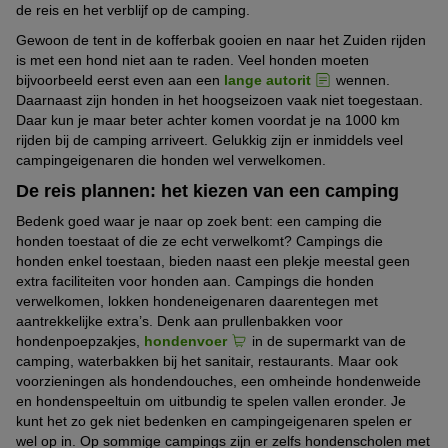
de reis en het verblijf op de camping.
Gewoon de tent in de kofferbak gooien en naar het Zuiden rijden
is met een hond niet aan te raden. Veel honden moeten
bijvoorbeeld eerst even aan een
lange autorit
wennen.
Daarnaast zijn honden in het hoogseizoen vaak niet toegestaan.
Daar kun je maar beter achter komen voordat je na 1000 km
rijden bij de camping arriveert. Gelukkig zijn er inmiddels veel
campingeigenaren die honden wel verwelkomen.
De reis plannen: het kiezen van een camping
Bedenk goed waar je naar op zoek bent: een camping die
honden toestaat of die ze echt verwelkomt? Campings die
honden enkel toestaan, bieden naast een plekje meestal geen
extra faciliteiten voor honden aan. Campings die honden
verwelkomen, lokken hondeneigenaren daarentegen met
aantrekkelijke extra’s. Denk aan prullenbakken voor
hondenpoepzakjes,
hondenvoer
in de supermarkt van de
camping, waterbakken bij het sanitair, restaurants. Maar ook
voorzieningen als hondendouches, een omheinde hondenweide
en hondenspeeltuin om uitbundig te spelen vallen eronder. Je
kunt het zo gek niet bedenken en campingeigenaren spelen er
wel op in. Op sommige campings zijn er zelfs hondenscholen met