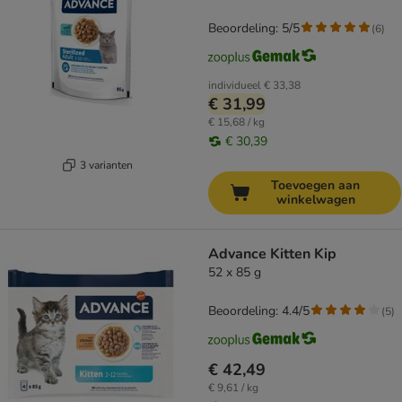
Beoordeling: 5/5
(
6
)
individueel
€ 33,38
€ 31,99
€ 15,68 / kg
€ 30,39
3 varianten
Toevoegen aan
winkelwagen
Advance Kitten Kip
52 x 85 g
Beoordeling: 4.4/5
(
5
)
€ 42,49
€ 9,61 / kg