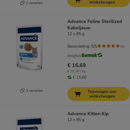
winkelwagen
2 varianten
Advance Feline Sterilized
Kabeljauw
12 x 85 g
Beoordeling: 5/5
(
6
)
€ 16,69
€ 16,36 / kg
€ 15,86
3 varianten
Toevoegen aan
winkelwagen
Advance Kitten Kip
12 x 85 g