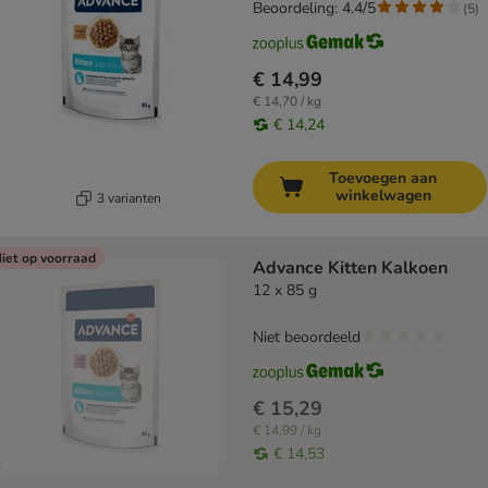
Beoordeling: 4.4/5
(
5
)
€ 14,99
€ 14,70 / kg
€ 14,24
Toevoegen aan
winkelwagen
3 varianten
iet op voorraad
Advance Kitten Kalkoen
12 x 85 g
Niet beoordeeld
€ 15,29
€ 14,99 / kg
€ 14,53