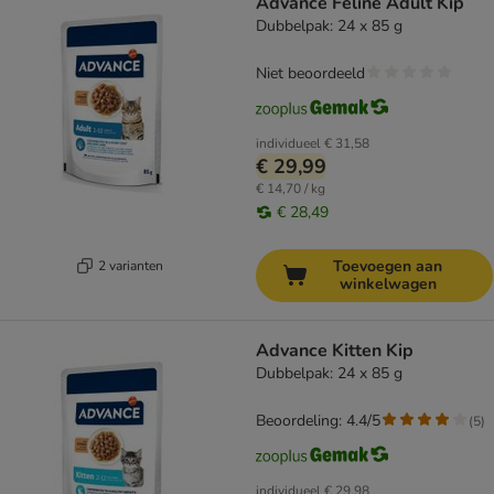
Advance Feline Adult Kip
Dubbelpak: 24 x 85 g
Niet beoordeeld
individueel
€ 31,58
€ 29,99
€ 14,70 / kg
€ 28,49
Toevoegen aan
2 varianten
winkelwagen
Advance Kitten Kip
Dubbelpak: 24 x 85 g
Beoordeling: 4.4/5
(
5
)
individueel
€ 29,98