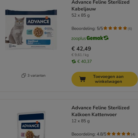
Advance Feline Sterilized
Kabeljauw
52 x 85 g
Beoordeling: 5/5
(
6
)
€ 42,49
€ 9,61 / kg
€ 40,37
3 varianten
Toevoegen aan
winkelwagen
Advance Feline Sterilized
Kalkoen Kattenvoer
12 x 85 g
Beoordeling: 4.8/5
(
4
)