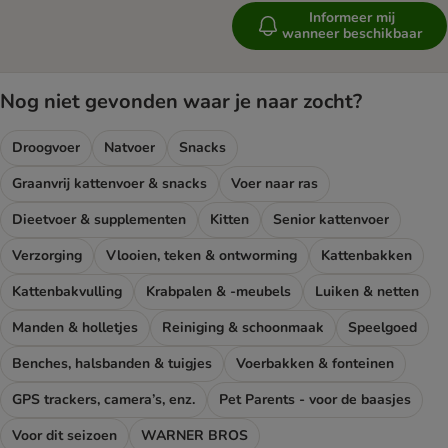
Informeer mij
wanneer beschikbaar
Nog niet gevonden waar je naar zocht?
Droogvoer
Natvoer
Snacks
Graanvrij kattenvoer & snacks
Voer naar ras
Dieetvoer & supplementen
Kitten
Senior kattenvoer
Verzorging
Vlooien, teken & ontworming
Kattenbakken
Kattenbakvulling
Krabpalen & -meubels
Luiken & netten
Manden & holletjes
Reiniging & schoonmaak
Speelgoed
Benches, halsbanden & tuigjes
Voerbakken & fonteinen
GPS trackers, camera’s, enz.
Pet Parents - voor de baasjes
Voor dit seizoen
WARNER BROS