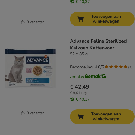
€ 40,37
Toevoegen aan
winkelwagen
3 varianten
Advance Feline Sterilized
Kalkoen Kattenvoer
52 x 85 g
Beoordeling: 4.8/5
(
4
)
€ 42,49
€ 9,61 / kg
€ 40,37
3 varianten
Toevoegen aan
winkelwagen