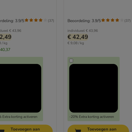
rdeling: 3.9/5
Beoordeling: 3.9/5
(
37
)
(
37
)
idueel
€ 43,96
individueel
€ 43,96
2,49
€ 42,49
 / kg
€ 9,08 / kg
 40,37
 Extra korting activeren
-20% Extra korting activeren
Toevoegen aan
Toevoegen aan