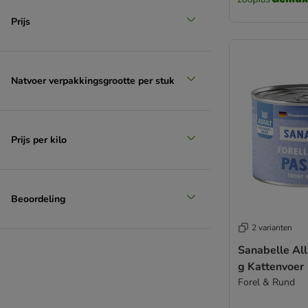
Smølke
Specific Veterinary Diet
Prijs
STRAYZ
Super Benek
Taste of the Wild
Natvoer verpakkingsgrootte per stuk
Terra Felis
Trainer Natural
Thrive Complete
Prijs per kilo
Ultima
Venandi Animal
Vitakraft Poesie
Whiskas
Beoordeling
Wiejska Zagroda
Wild Freedom
2 varianten
WOW
Sanabelle All
Yarrah Bio
g Kattenvoer
Overige merken
Forel & Rund
Soep