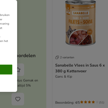
ebruiken
uw
rvaring
et
e
en het
Jouw voordelen
2 varianten
Sanabelle Vlees in Saus 6 x
380 g Kattenvoer
Gans & Kip
ctiveer zooplus Gemak en
bespaar altijd 5%
Beoordeling: 4/5
(
51
)