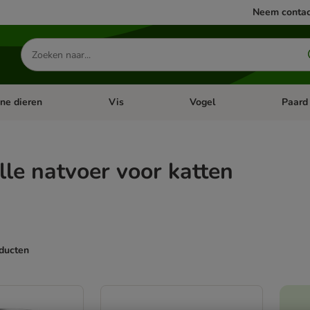
Neem contac
Zoeken
naar
producten
ine dieren
Vis
Vogel
Paard
categorie menu: Apotheek
Open categorie menu: Kleine dieren
Open categorie menu: Vis
Open cat
le natvoer voor katten
oducten
ve been changed