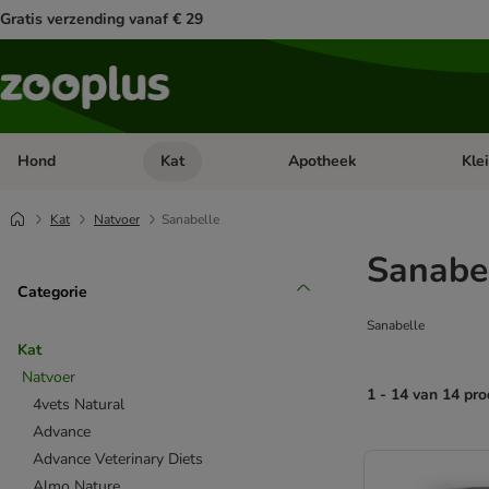
Gratis verzending vanaf € 29
Hond
Kat
Apotheek
Kle
Open categorie menu: Hond
Open categorie menu: Kat
Open 
Kat
Natvoer
Sanabelle
Sanabel
Categorie
Sanabelle
Kat
Natvoer
1 - 14 van 14 pr
4vets Natural
Advance
product items ha
Advance Veterinary Diets
Almo Nature