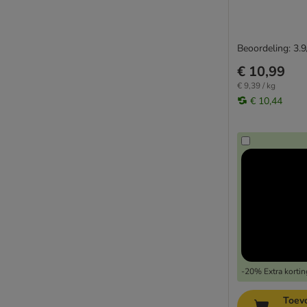
Biologisch voer
Graanvrij voer
Natuurlijk voer
Beoordeling: 3.9
Senior voer
€ 10,99
Sensitive voer
€ 9,39 / kg
Sterilised voer
€ 10,44
Urinary voer
Maine Coon / Grote katten
❶ Losse blikken / maaltijdzakjes
Bulkvoordeel
Probeerpakketten
-20% Extra kortin
Toev