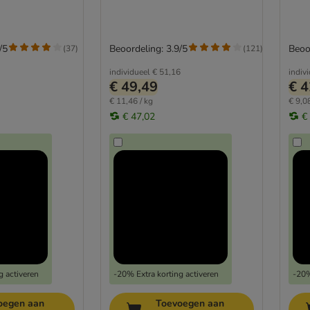
/5
Beoordeling: 3.9/5
Beoo
(
37
)
(
121
)
individueel
€ 51,16
indiv
€ 49,49
€ 4
€ 11,46 / kg
€ 9,08
€ 47,02
€
g activeren
-20% Extra korting activeren
-20%
oegen aan
Toevoegen aan