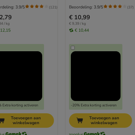
rdeling: 3.9/5
Beoordeling: 3.9/5
(
121
)
(
37
)
2,79
€ 10,99
84 / kg
€ 9,39 / kg
 12,15
€ 10,44
 Extra korting activeren
-20% Extra korting activeren
Toevoegen aan
Toevoegen aan
winkelwagen
winkelwagen