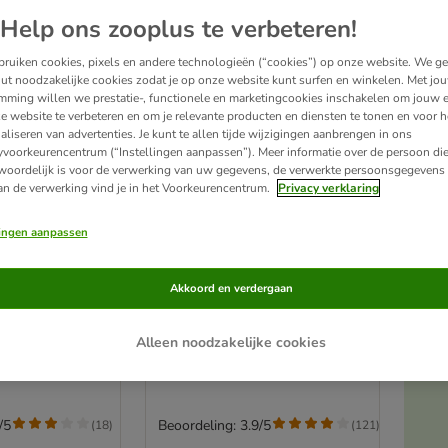
Help ons zooplus te verbeteren!
ruiken cookies, pixels en andere technologieën (“cookies”) op onze website. We g
ut noodzakelijke cookies zodat je op onze website kunt surfen en winkelen. Met jo
mming willen we prestatie-, functionele en marketingcookies inschakelen om jouw e
e website te verbeteren en om je relevante producten en diensten te tonen en voor h
aliseren van advertenties. Je kunt te allen tijde wijzigingen aanbrengen in ons
yvoorkeurencentrum (“Instellingen aanpassen”). Meer informatie over de persoon di
woordelijk is voor de verwerking van uw gegevens, de verwerkte persoonsgegevens 
an de verwerking vind je in het Voorkeurencentrum.
Privacy verklaring
lingen aanpassen
2 varianten
l Meat
Sanabelle Vlees in Saus 6 x
Akkoord en verdergaan
 x 400 g
180 g Kattenvoer
Rund & Kalkoen
A
Alleen noodzakelijke cookies
/5
Beoordeling: 3.9/5
(
18
)
(
121
)