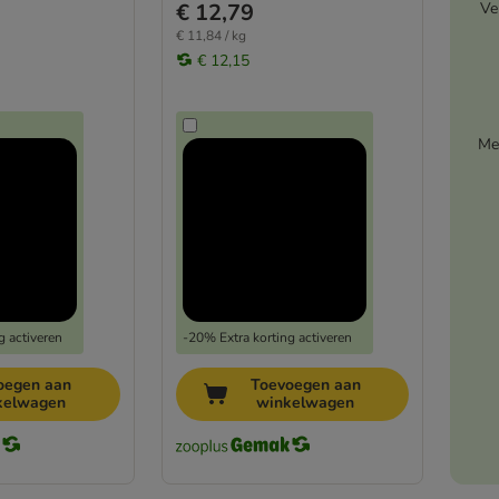
Ve
€ 12,79
€ 11,84 / kg
€ 12,15
Me
g activeren
-20% Extra korting activeren
oegen aan
Toevoegen aan
kelwagen
winkelwagen