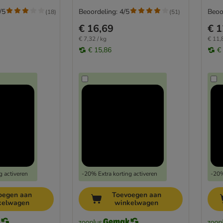
/5
Beoordeling: 4/5
Beoo
(
18
)
(
51
)
€ 16,69
€ 1
€ 7,32 / kg
€ 11,
€ 15,86
€
g activeren
-20% Extra korting activeren
-20%
oegen aan
Toevoegen aan
kelwagen
winkelwagen