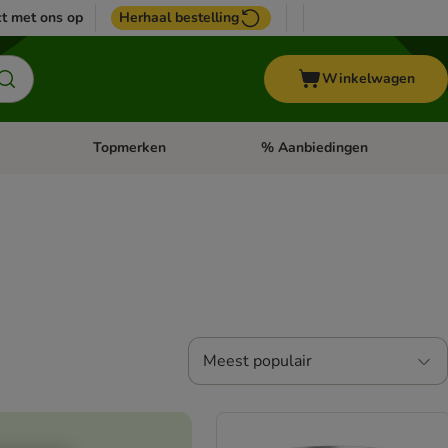
t met ons op
Herhaal bestelling
Winkelwagen
Topmerken
% Aanbiedingen
egorie menu: Vogel
Open categorie menu: Paard
Open categorie menu: Topmerke
Meest populair