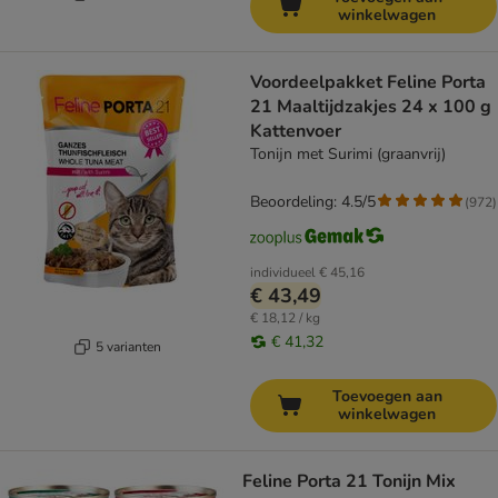
winkelwagen
Voordeelpakket Feline Porta
21 Maaltijdzakjes 24 x 100 g
Kattenvoer
Tonijn met Surimi (graanvrij)
Beoordeling: 4.5/5
(
972
)
individueel
€ 45,16
€ 43,49
€ 18,12 / kg
€ 41,32
5 varianten
Toevoegen aan
winkelwagen
Feline Porta 21 Tonijn Mix