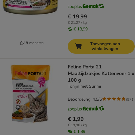
€ 19,99
€ 21,27 / kg
€ 18,99
9 varianten
Toevoegen aan
winkelwagen
Feline Porta 21
Maaltijdzakjes Kattenvoer 1 x
100 g
Tonijn met Surimi
Beoordeling: 4.5/5
(
971
)
€ 1,99
€ 19,90 / kg
€ 1,89