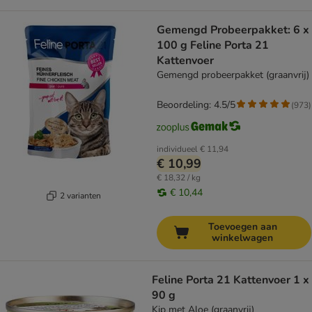
Gemengd Probeerpakket: 6 x
100 g Feline Porta 21
Kattenvoer
Gemengd probeerpakket (graanvrij)
Beoordeling: 4.5/5
(
973
)
individueel
€ 11,94
€ 10,99
€ 18,32 / kg
€ 10,44
2 varianten
Toevoegen aan
winkelwagen
Feline Porta 21 Kattenvoer 1 x
90 g
Kip met Aloe (graanvrij)