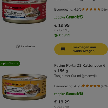
Beoordeling: 4.5/5
(
969
)
€ 19,99
€ 21,27 / kg
€ 18,99
9 varianten
Toevoegen aan
winkelwagen
ooplus’ keuze
Feline Porta 21 Kattenvoer 6
x 156 g
Tonijn met Surimi (graanvrij)
Beoordeling: 4.5/5
(
969
)
€ 19,29
€ 20,52 / kg