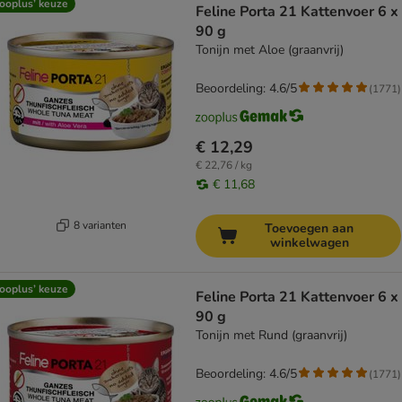
ooplus’ keuze
Feline Porta 21 Kattenvoer 6 x
90 g
Tonijn met Aloe (graanvrij)
Beoordeling: 4.6/5
(
1771
)
€ 12,29
€ 22,76 / kg
€ 11,68
8 varianten
Toevoegen aan
winkelwagen
ooplus’ keuze
Feline Porta 21 Kattenvoer 6 x
90 g
Tonijn met Rund (graanvrij)
Beoordeling: 4.6/5
(
1771
)