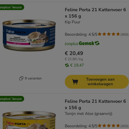
ooplus’ keuze
Feline Porta 21 Kattenvoer 6
x 156 g
Kip Puur
Beoordeling: 4.5/5
(
969
)
€ 20,49
€ 21,80 / kg
€ 19,47
9 varianten
Toevoegen aan
winkelwagen
ooplus’ keuze
Feline Porta 21 Kattenvoer 6
x 156 g
Tonijn met Aloe (graanvrij)
Beoordeling: 4.5/5
(
969
)