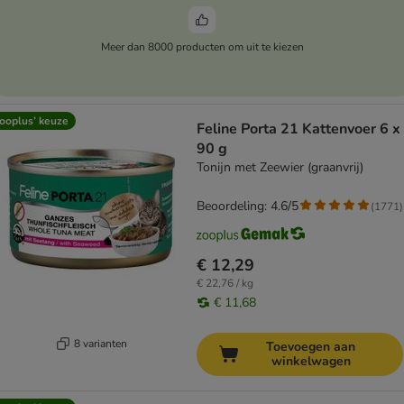
Meer dan 8000 producten om uit te kiezen
ooplus’ keuze
Feline Porta 21 Kattenvoer 6 x
90 g
Tonijn met Zeewier (graanvrij)
Beoordeling: 4.6/5
(
1771
)
€ 12,29
€ 22,76 / kg
€ 11,68
8 varianten
Toevoegen aan
winkelwagen