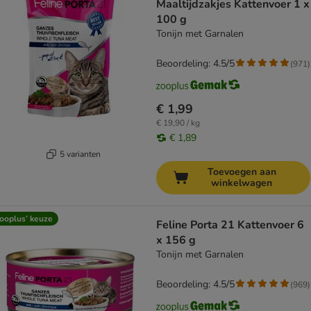
Maaltijdzakjes Kattenvoer 1 x
100 g
Tonijn met Garnalen
Beoordeling: 4.5/5
(
971
)
€ 1,99
€ 19,90 / kg
€ 1,89
5 varianten
Toevoegen aan
winkelwagen
ooplus’ keuze
Feline Porta 21 Kattenvoer 6
x 156 g
Tonijn met Garnalen
Beoordeling: 4.5/5
(
969
)