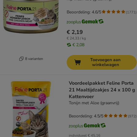
Beoordeling: 4.6/5
(
1771
)
€ 2,19
€ 24,33 / kg
€ 2,08
8 varianten
Toevoegen aan
winkelwagen
Voordeelpakket Feline Porta
21 Maaltijdzakjes 24 x 100 g
Kattenvoer
Tonijn met Aloe (graanvrij)
Beoordeling: 4.5/5
(
972
)
individueel
€ 45,16