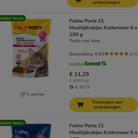
winkelwagen
ooplus’ keuze
Feline Porta 21
Maaltijdzakjes Kattenvoer 6 x
100 g
Tonijn met Aloe
Beoordeling: 4.5/5
(
973
)
€ 11,29
€ 18,82 / kg
€ 10,73
5 varianten
Toevoegen aan
winkelwagen
ooplus’ keuze
Feline Porta 21
Maaltijdzakjes Kattenvoer 6 x