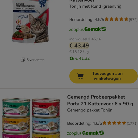
Kattenvoer
Tonijn met Rund (graanvrij)
Beoordeling: 4.5/5
(
972
)
individueel
€ 45,16
€ 43,49
€ 18,12 / kg
€ 41,32
5 varianten
Toevoegen aan
winkelwagen
Gemengd Probeerpakket
Porta 21 Kattenvoer 6 x 90 g
Gemengd pakket Tonijn
Beoordeling: 4.6/5
(
1771
)