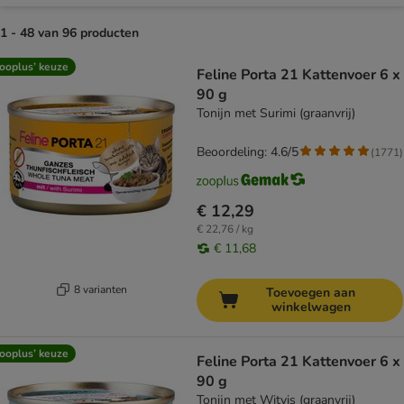
1 - 48 van 96 producten
product items have been changed
ooplus’ keuze
Feline Porta 21 Kattenvoer 6 x
90 g
Tonijn met Surimi (graanvrij)
Beoordeling: 4.6/5
(
1771
)
€ 12,29
€ 22,76 / kg
€ 11,68
8 varianten
Toevoegen aan
winkelwagen
ooplus’ keuze
Feline Porta 21 Kattenvoer 6 x
90 g
Tonijn met Witvis (graanvrij)