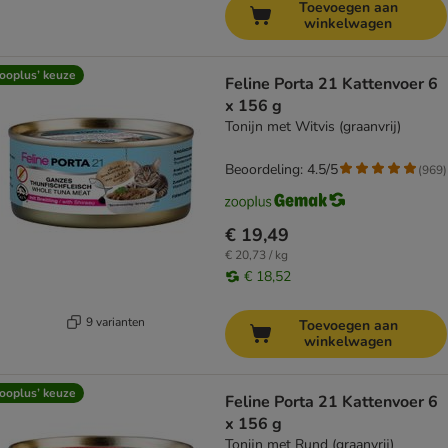
Toevoegen aan
winkelwagen
ooplus’ keuze
Feline Porta 21 Kattenvoer 6
x 156 g
Tonijn met Witvis (graanvrij)
Beoordeling: 4.5/5
(
969
)
€ 19,49
€ 20,73 / kg
€ 18,52
9 varianten
Toevoegen aan
winkelwagen
ooplus’ keuze
Feline Porta 21 Kattenvoer 6
x 156 g
Tonijn met Rund (graanvrij)