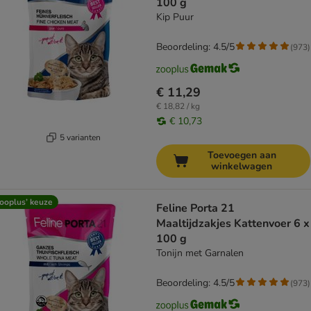
100 g
Kip Puur
Beoordeling: 4.5/5
(
973
)
€ 11,29
€ 18,82 / kg
€ 10,73
5 varianten
Toevoegen aan
winkelwagen
ooplus’ keuze
Feline Porta 21
Maaltijdzakjes Kattenvoer 6 x
100 g
Tonijn met Garnalen
Beoordeling: 4.5/5
(
973
)