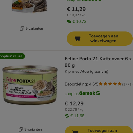
€ 11,29
€ 18,82 / kg
€ 10,73
5 varianten
Toevoegen aan
winkelwagen
ooplus’ keuze
Feline Porta 21 Kattenvoer 6 x
90 g
Kip met Aloe (graanvrij)
Beoordeling: 4.6/5
(
1771
)
€ 12,29
€ 22,76 / kg
€ 11,68
8 varianten
Toevoegen aan