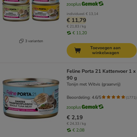
individueel
€ 13,14
€ 11,79
€ 21,83 / kg
€ 11,20
3 varianten
Toevoegen aan
winkelwagen
Feline Porta 21 Kattenvoer 1 x
90 g
Tonijn met Witvis (graanvrij)
Beoordeling: 4.6/5
(
1771
)
€ 2,19
€ 24,33 / kg
€ 2,08