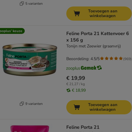
5 varianten
Toevoegen aan
winkelwagen
ooplus’ keuze
Feline Porta 21 Kattenvoer 6
x 156 g
Tonijn met Zeewier (graanvrij)
Beoordeling: 4.5/5
(
969
)
€ 19,99
€ 21,27 / kg
€ 18,99
9 varianten
Toevoegen aan
winkelwagen
Feline Porta 21