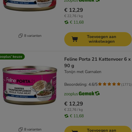
€ 12,29
€ 22,76 / kg
€ 11,68
8 varianten
Toevoegen aan
winkelwagen
ooplus’ keuze
Feline Porta 21 Kattenvoer 6 x
90 g
Tonijn met Garnalen
Beoordeling: 4.6/5
(
1771
)
€ 12,29
€ 22,76 / kg
€ 11,68
8 varianten
Toevoegen aan