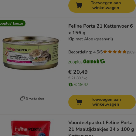
Toevoegen aan
winkelwagen
ooplus’ keuze
Feline Porta 21 Kattenvoer 6
x 156 g
Kip met Aloe (graanvrij)
Beoordeling: 4.5/5
(
969
)
€ 20,49
€ 21,80 / kg
€ 19,47
9 varianten
Toevoegen aan
winkelwagen
Voordeelpakket Feline Porta
21 Maaltijdzakjes 24 x 100 g