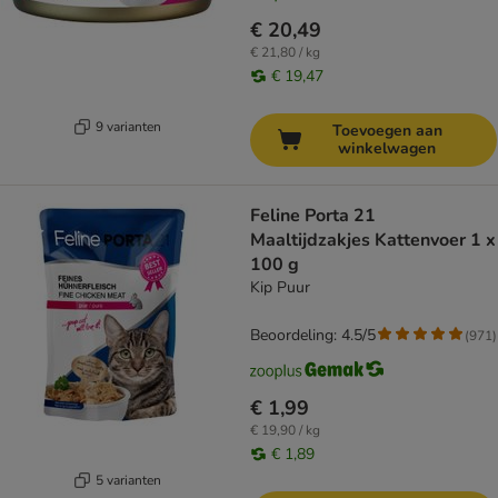
€ 20,49
€ 21,80 / kg
€ 19,47
9 varianten
Toevoegen aan
winkelwagen
Feline Porta 21
Maaltijdzakjes Kattenvoer 1 x
100 g
Kip Puur
Beoordeling: 4.5/5
(
971
)
€ 1,99
€ 19,90 / kg
€ 1,89
5 varianten