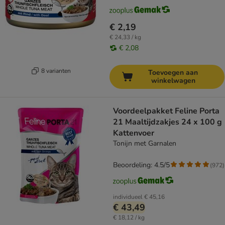
€ 2,19
€ 24,33 / kg
€ 2,08
8 varianten
Toevoegen aan
winkelwagen
Voordeelpakket Feline Porta
21 Maaltijdzakjes 24 x 100 g
Kattenvoer
Tonijn met Garnalen
Beoordeling: 4.5/5
(
972
)
individueel
€ 45,16
€ 43,49
€ 18,12 / kg