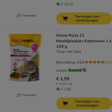
€ 18,33
9 varianten
Toevoegen aan
winkelwagen
Feline Porta 21
Maaltijdzakjes Kattenvoer 1 x
100 g
Tonijn met Aloë
Beoordeling: 4.5/5
(
971
)
€ 1,99
€ 19,90 / kg
€ 1,89
5 varianten
Toevoegen aan
winkelwagen