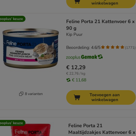
winkelwagen
ooplus’ keuze
Feline Porta 21 Kattenvoer 6 x
90 g
Kip Puur
Beoordeling: 4.6/5
(
1771
)
€ 12,29
€ 22,76 / kg
€ 11,68
8 varianten
Toevoegen aan
winkelwagen
ooplus’ keuze
Feline Porta 21
Maaltijdzakjes Kattenvoer 6 x