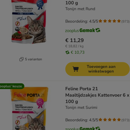
100 g
Tonijn met Rund
Beoordeling: 4.5/5
(
973
)
€ 11,29
€ 18,82 / kg
€ 10,73
5 varianten
Toevoegen aan
winkelwagen
ooplus’ keuze
Feline Porta 21
Maaltijdzakjes Kattenvoer 6 x
100 g
Tonijn met Surimi
Beoordeling: 4.5/5
(
973
)