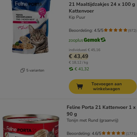
21 Maaltijdzakjes 24 x 100 g
Kattenvoer
Kip Puur
Beoordeling: 4.5/5
(
972
)
individueel
€ 45,16
€ 43,49
€ 18,12 / kg
€ 41,32
5 varianten
Toevoegen aan
winkelwagen
Feline Porta 21 Kattenvoer 1 x
90 g
Tonijn met Rund (graanvrij)
Beoordeling: 4.6/5
(
1771
)