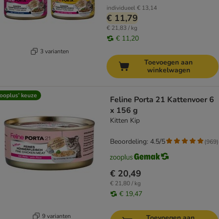
individueel
€ 13,14
€ 11,79
€ 21,83 / kg
€ 11,20
3 varianten
Toevoegen aan
winkelwagen
ooplus’ keuze
Feline Porta 21 Kattenvoer 6
x 156 g
Kitten Kip
Beoordeling: 4.5/5
(
969
)
€ 20,49
€ 21,80 / kg
€ 19,47
9 varianten
Toevoegen aan