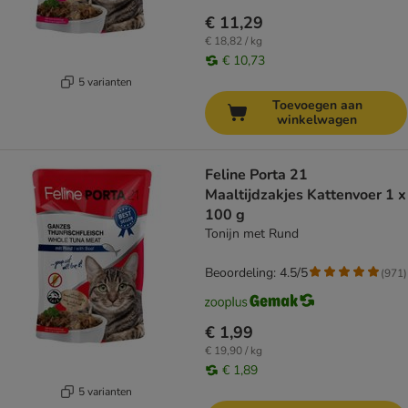
€ 11,29
€ 18,82 / kg
€ 10,73
5 varianten
Toevoegen aan
winkelwagen
Feline Porta 21
Maaltijdzakjes Kattenvoer 1 x
100 g
Tonijn met Rund
Beoordeling: 4.5/5
(
971
)
€ 1,99
€ 19,90 / kg
€ 1,89
5 varianten