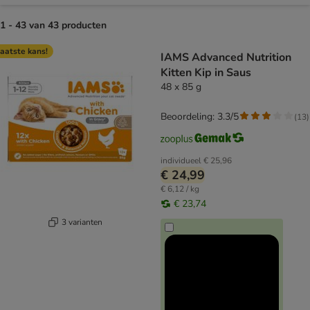
1 - 43 van 43 producten
product items have been changed
aatste kans!
IAMS Advanced Nutrition
Kitten Kip in Saus
48 x 85 g
Beoordeling: 3.3/5
(
13
)
individueel
€ 25,96
€ 24,99
€ 6,12 / kg
€ 23,74
3 varianten