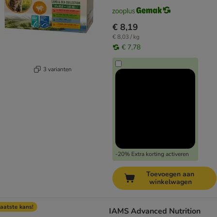
€ 8,19
€ 8,03 / kg
€ 7,78
3 varianten
-20% Extra korting activeren
Toevoegen aan
winkelwagen
aatste kans!
IAMS Advanced Nutrition