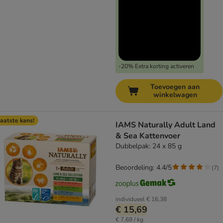
-20% Extra korting activeren
Toevoegen aan
winkelwagen
aatste kans!
IAMS Naturally Adult Land
& Sea Kattenvoer
Dubbelpak: 24 x 85 g
Beoordeling: 4.4/5
(
7
)
individueel
€ 16,38
€ 15,69
€ 7,69 / kg