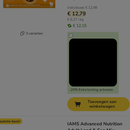
individueel
€ 12,98
€ 12,79
€ 6,27 / kg
€ 12,15
3 varianten
-20% Extra korting activeren
Toevoegen aan
winkelwagen
aatste kans!
IAMS Advanced Nutrition