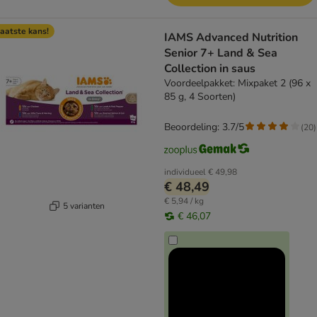
aatste kans!
IAMS Advanced Nutrition
Senior 7+ Land & Sea
Collection in saus
Voordeelpakket: Mixpaket 2 (96 x
85 g, 4 Soorten)
Beoordeling: 3.7/5
(
20
)
individueel
€ 49,98
€ 48,49
€ 5,94 / kg
5 varianten
€ 46,07