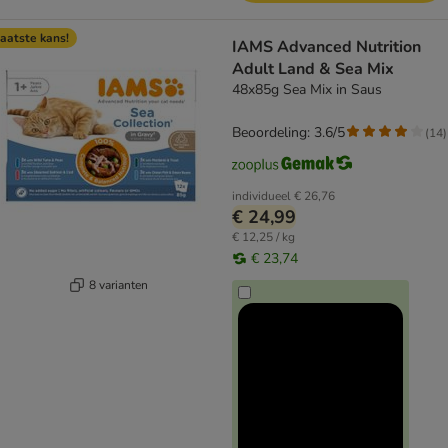
aatste kans!
IAMS Advanced Nutrition
Adult Land & Sea Mix
48x85g Sea Mix in Saus
Beoordeling: 3.6/5
(
14
)
individueel
€ 26,76
€ 24,99
€ 12,25 / kg
€ 23,74
8 varianten