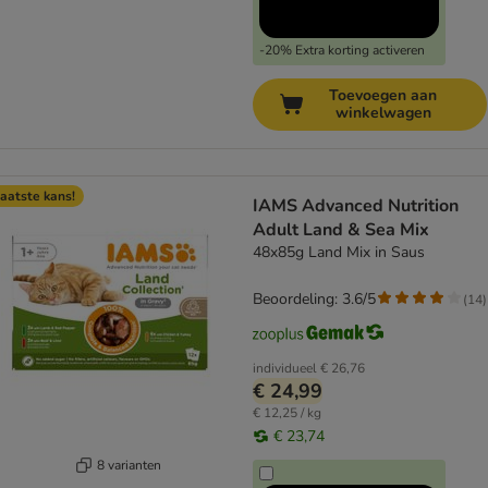
-20% Extra korting activeren
Toevoegen aan
winkelwagen
aatste kans!
IAMS Advanced Nutrition
Adult Land & Sea Mix
48x85g Land Mix in Saus
Beoordeling: 3.6/5
(
14
)
individueel
€ 26,76
€ 24,99
€ 12,25 / kg
€ 23,74
8 varianten