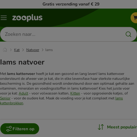
Gratis verzending vanaf € 29
Menu
Zoeken
naar
producten
Kat
Natvoer
Iams
Iams natvoer
Met
Iams kattenvoer
heeft je kat een gezond en lang leven! Iams kattenvoer
ondersteunt de afweer van je kat, die in elke levensfase haar sterkste natuurlijke
bescherming is. De gezondheid wordt ondersteund door een optimaal gehalte aan
vitaminen, mineralen en voedingsstoffen in Iams kattenvoer!
Kies het juiste voer
voor je kat:
Adult
- voor volwassen katten,
Kitten
- voor opgroeiende katjes, of
Senior
- voor de oudere kat. Maak de voeding voor je kat compleet met
Iams
kattenbrokken
.
Meest populair
Filteren op