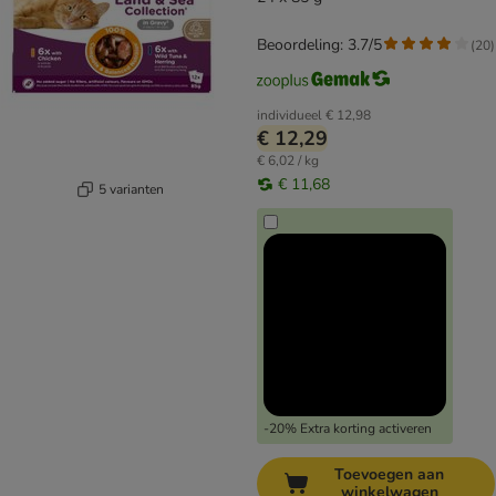
Beoordeling: 3.7/5
(
20
)
individueel
€ 12,98
€ 12,29
€ 6,02 / kg
€ 11,68
5 varianten
-20% Extra korting activeren
Toevoegen aan
winkelwagen