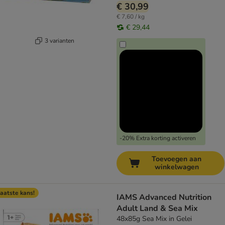
€ 30,99
€ 7,60 / kg
€ 29,44
3 varianten
-20% Extra korting activeren
Toevoegen aan
winkelwagen
aatste kans!
IAMS Advanced Nutrition
Adult Land & Sea Mix
48x85g Sea Mix in Gelei