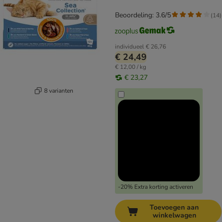
Beoordeling: 3.6/5
(
14
)
individueel
€ 26,76
€ 24,49
€ 12,00 / kg
€ 23,27
8 varianten
-20% Extra korting activeren
Toevoegen aan
winkelwagen