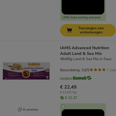
-20% Extra korting activeren
Toevoegen aan
winkelwagen
IAMS Advanced Nutrition
Adult Land & Sea Mix
48x85g Land & Sea Mix in Saus
Beoordeling: 3.6/5
(
14
)
€ 22,49
€ 11,02 / kg
€ 21,37
8 varianten