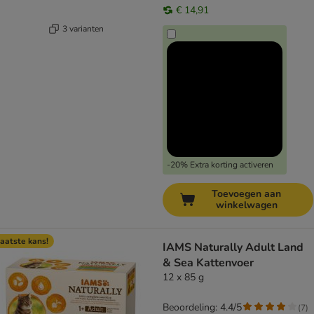
€ 14,91
3 varianten
-20% Extra korting activeren
Toevoegen aan
winkelwagen
aatste kans!
IAMS Naturally Adult Land
& Sea Kattenvoer
12 x 85 g
Beoordeling: 4.4/5
(
7
)