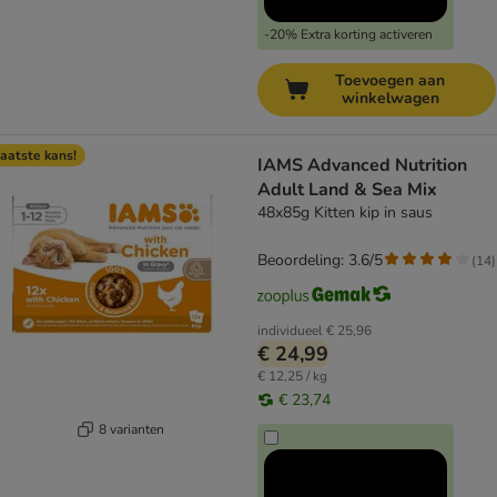
-20% Extra korting activeren
Toevoegen aan
winkelwagen
aatste kans!
IAMS Advanced Nutrition
Adult Land & Sea Mix
48x85g Kitten kip in saus
Beoordeling: 3.6/5
(
14
)
individueel
€ 25,96
€ 24,99
€ 12,25 / kg
€ 23,74
8 varianten