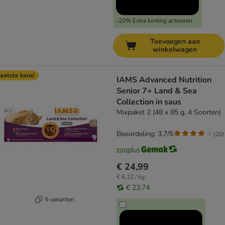
-20% Extra korting activeren
Toevoegen aan
winkelwagen
aatste kans!
IAMS Advanced Nutrition
Senior 7+ Land & Sea
Collection in saus
Mixpaket 2 (48 x 85 g, 4 Soorten)
Beoordeling: 3.7/5
(
20
)
€ 24,99
€ 6,12 / kg
€ 23,74
5 varianten