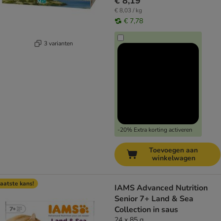
€ 8,19
€ 8,03 / kg
€ 7,78
3 varianten
-20% Extra korting activeren
Toevoegen aan
winkelwagen
aatste kans!
IAMS Advanced Nutrition
Senior 7+ Land & Sea
Collection in saus
24 x 85 g