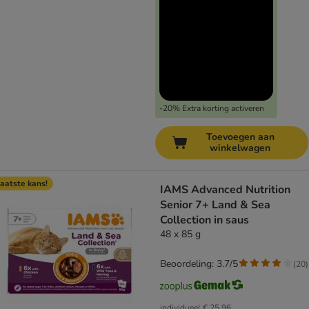
-20% Extra korting activeren
Toevoegen aan
winkelwagen
aatste kans!
IAMS Advanced Nutrition
Senior 7+ Land & Sea
Collection in saus
48 x 85 g
Beoordeling: 3.7/5
(
20
)
individueel
€ 25,96