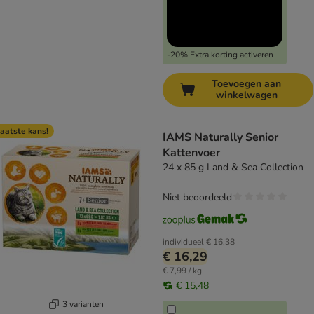
-20% Extra korting activeren
Toevoegen aan
winkelwagen
aatste kans!
IAMS Naturally Senior
Kattenvoer
24 x 85 g Land & Sea Collection
Niet beoordeeld
individueel
€ 16,38
€ 16,29
€ 7,99 / kg
€ 15,48
3 varianten