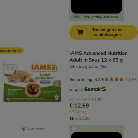
-20% Extra korting activeren
Toevoegen aan
winkelwagen
aatste kans!
IAMS Advanced Nutrition
Adult in Saus 12 x 85 g
24 x 85 g Land Mix
Beoordeling: 4.3/5
(
156
)
individueel
€ 13,38
€ 12,69
€ 6,22 / kg
€ 12,06
6 varianten