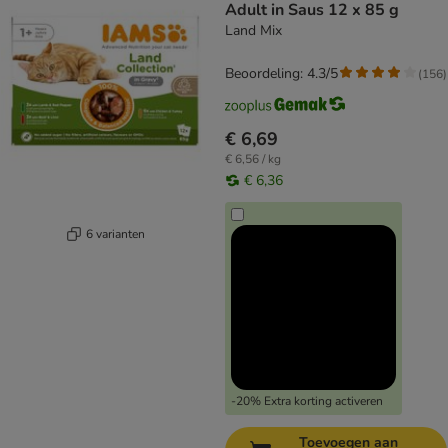
Adult in Saus 12 x 85 g
Land Mix
Beoordeling: 4.3/5
(
156
)
€ 6,69
€ 6,56 / kg
€ 6,36
6 varianten
-20% Extra korting activeren
Toevoegen aan