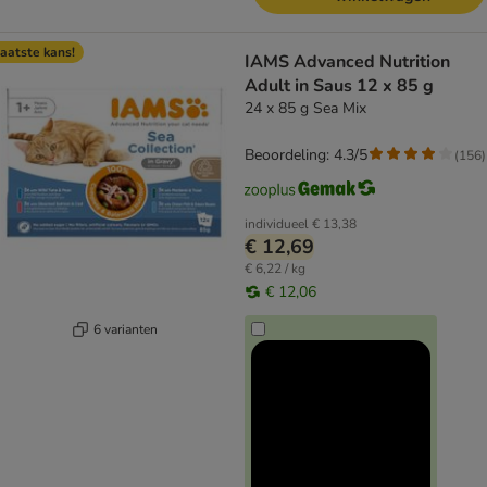
aatste kans!
IAMS Advanced Nutrition
Adult in Saus 12 x 85 g
24 x 85 g Sea Mix
Beoordeling: 4.3/5
(
156
)
individueel
€ 13,38
€ 12,69
€ 6,22 / kg
€ 12,06
6 varianten