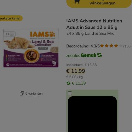
winkelwagen
aatste kans!
IAMS Advanced Nutrition
Adult in Saus 12 x 85 g
24 x 85 g Land & Sea Mix
Beoordeling: 4.3/5
(
156
)
individueel
€ 13,38
€ 11,99
€ 5,88 / kg
€ 11,39
6 varianten