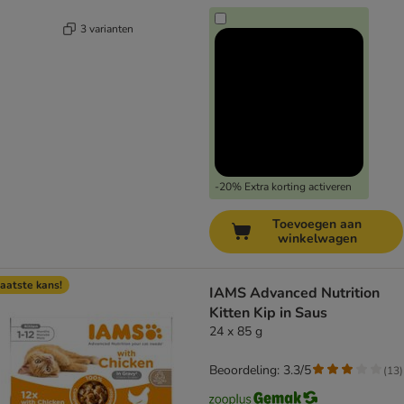
3 varianten
-20% Extra korting activeren
Toevoegen aan
winkelwagen
aatste kans!
IAMS Advanced Nutrition
Kitten Kip in Saus
24 x 85 g
Beoordeling: 3.3/5
(
13
)