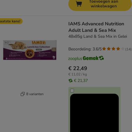
Toevoegen aan
winkelwagen
aatste kans!
IAMS Advanced Nutrition
Adult Land & Sea Mix
48x85g Land & Sea Mix in Gelei
Beoordeling: 3.6/5
(
14
)
€ 22,49
€ 11,02 / kg
€ 21,37
8 varianten