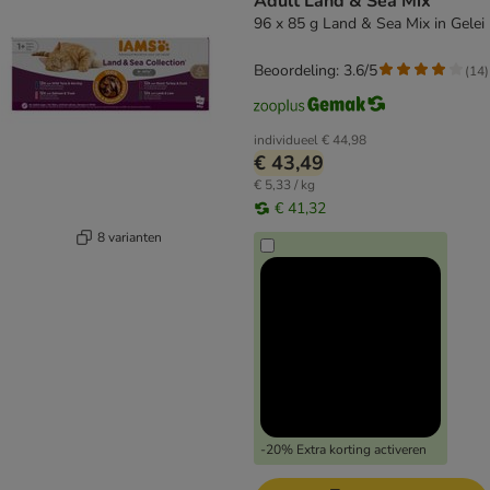
Adult Land & Sea Mix
96 x 85 g Land & Sea Mix in Gelei
Beoordeling: 3.6/5
(
14
)
individueel
€ 44,98
€ 43,49
€ 5,33 / kg
€ 41,32
8 varianten
-20% Extra korting activeren