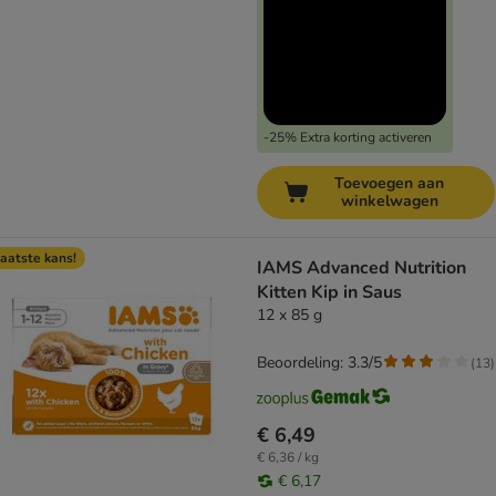
-25% Extra korting activeren
Toevoegen aan
winkelwagen
aatste kans!
IAMS Advanced Nutrition
Kitten Kip in Saus
12 x 85 g
Beoordeling: 3.3/5
(
13
)
€ 6,49
€ 6,36 / kg
€ 6,17