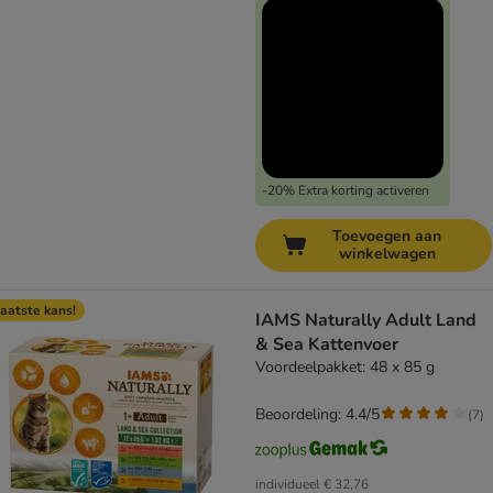
-20% Extra korting activeren
Toevoegen aan
winkelwagen
aatste kans!
IAMS Naturally Adult Land
& Sea Kattenvoer
Voordeelpakket: 48 x 85 g
Beoordeling: 4.4/5
(
7
)
individueel
€ 32,76