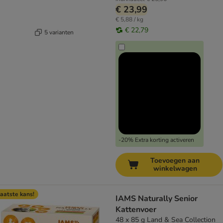
€ 23,99
€ 5,88 / kg
€ 22,79
5 varianten
-20% Extra korting activeren
Toevoegen aan
winkelwagen
aatste kans!
IAMS Naturally Senior
Kattenvoer
48 x 85 g Land & Sea Collection