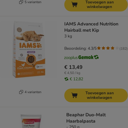
Toevoegen aan
5 varianten
winkelwagen
IAMS Advanced Nutrition
Hairball met Kip
3 kg
Beoordeling: 4.3/5
(
182
)
€ 13,49
€ 4,50 / kg
€ 12,82
4 varianten
Toevoegen aan
winkelwagen
Beaphar Duo-Malt
Haarbalpasta
- 250 g