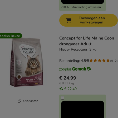
-10% Extra korting activeren
Toevoegen aan
winkelwagen
ooplus’ keuze
Concept for Life Maine Coon
droogvoer Adult
Nieuw Receptuur: 3 kg
Beoordeling: 4.5/5
(
912
)
€ 24,99
€ 8,33 / kg
€ 22,49
4 varianten