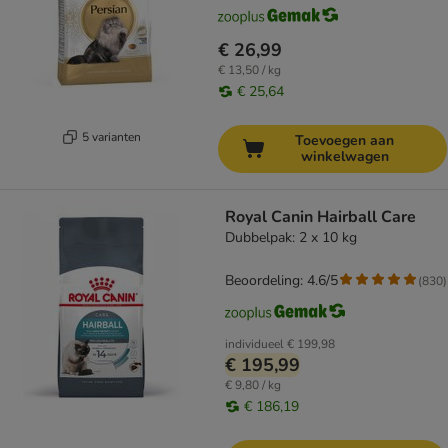
€ 26,99
€ 13,50 / kg
€ 25,64
5 varianten
Toevoegen aan
winkelwagen
Royal Canin Hairball Care
Dubbelpak: 2 x 10 kg
Beoordeling: 4.6/5
(
830
)
individueel
€ 199,98
€ 195,99
€ 9,80 / kg
€ 186,19