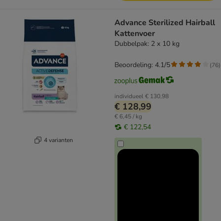
Advance Sterilized Hairball
Kattenvoer
Dubbelpak: 2 x 10 kg
Beoordeling: 4.1/5
(
76
)
individueel
€ 130,98
€ 128,99
€ 6,45 / kg
€ 122,54
4 varianten