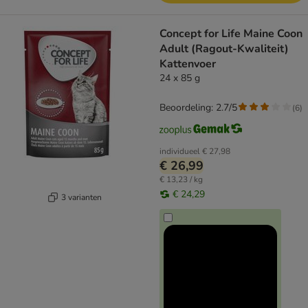
Concept for Life Maine Coon
Adult (Ragout-Kwaliteit)
Kattenvoer
24 x 85 g
Beoordeling: 2.7/5
(
6
)
individueel
€ 27,98
€ 26,99
€ 13,23 / kg
€ 24,29
3 varianten