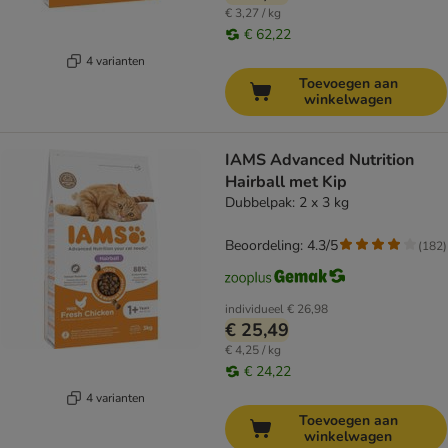
€ 3,27 / kg
€ 62,22
4 varianten
Toevoegen aan
winkelwagen
IAMS Advanced Nutrition
Hairball met Kip
Dubbelpak: 2 x 3 kg
Beoordeling: 4.3/5
(
182
)
individueel
€ 26,98
€ 25,49
€ 4,25 / kg
€ 24,22
4 varianten
Toevoegen aan
winkelwagen