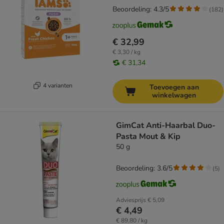
Beoordeling: 4.3/5
(
182
)
€ 32,99
€ 3,30 / kg
€ 31,34
4 varianten
Toevoegen aan
winkelwagen
GimCat Anti-Haarbal Duo-
Pasta Mout & Kip
50 g
Beoordeling: 3.6/5
(
5
)
Adviesprijs
€ 5,09
€ 4,49
€ 89,80 / kg