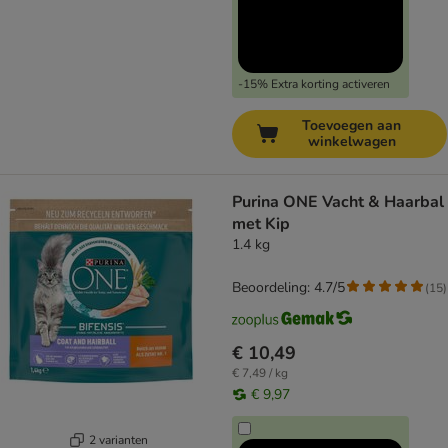
-15% Extra korting activeren
Toevoegen aan
winkelwagen
Purina ONE Vacht & Haarbal
met Kip
1.4 kg
Beoordeling: 4.7/5
(
15
)
€ 10,49
€ 7,49 / kg
€ 9,97
2 varianten