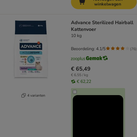
winkelwagen
Advance Sterilized Hairball
Kattenvoer
10 kg
Beoordeling: 4.1/5
(
76
)
€ 65,49
€ 6,55 / kg
€ 62,22
4 varianten