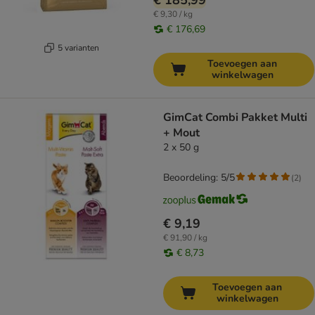
€ 185,99
€ 9,30 / kg
€ 176,69
5 varianten
Toevoegen aan
winkelwagen
GimCat Combi Pakket Multi
+ Mout
2 x 50 g
Beoordeling: 5/5
(
2
)
€ 9,19
€ 91,90 / kg
€ 8,73
Toevoegen aan
winkelwagen