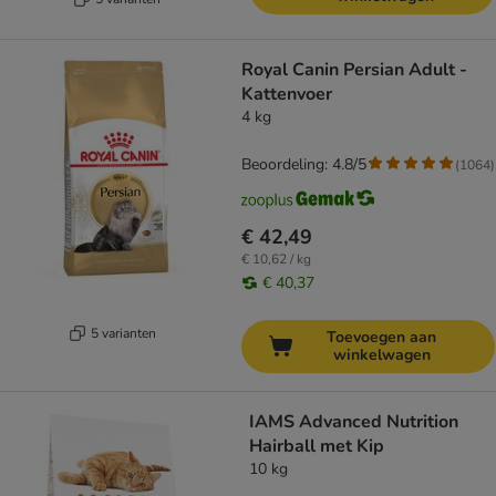
Royal Canin Persian Adult -
Kattenvoer
4 kg
Beoordeling: 4.8/5
(
1064
)
€ 42,49
€ 10,62 / kg
€ 40,37
5 varianten
Toevoegen aan
winkelwagen
IAMS Advanced Nutrition
Hairball met Kip
10 kg