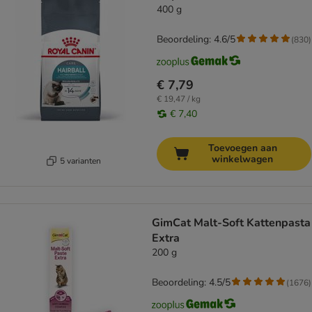
400 g
Beoordeling: 4.6/5
(
830
)
€ 7,79
€ 19,47 / kg
€ 7,40
Toevoegen aan
winkelwagen
5 varianten
GimCat Malt-Soft Kattenpasta
Extra
200 g
Beoordeling: 4.5/5
(
1676
)