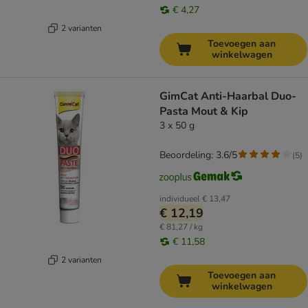
€ 4,27
2 varianten
Toevoegen aan
winkelwagen
GimCat Anti-Haarbal Duo-
Pasta Mout & Kip
3 x 50 g
Beoordeling: 3.6/5
(
5
)
individueel
€ 13,47
€ 12,19
€ 81,27 / kg
€ 11,58
2 varianten
Toevoegen aan
winkelwagen