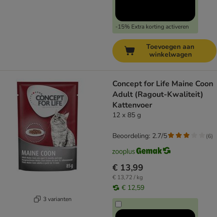
-15% Extra korting activeren
Toevoegen aan
winkelwagen
Concept for Life Maine Coon
Adult (Ragout-Kwaliteit)
Kattenvoer
12 x 85 g
Beoordeling: 2.7/5
(
6
)
€ 13,99
€ 13,72 / kg
€ 12,59
3 varianten