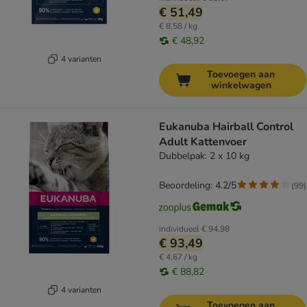
€ 51,49
€ 8,58 / kg
€ 48,92
4 varianten
Toevoegen aan
winkelwagen
Eukanuba Hairball Control
Adult Kattenvoer
Dubbelpak: 2 x 10 kg
Beoordeling: 4.2/5
(
99
)
individueel
€ 94,98
€ 93,49
€ 4,67 / kg
€ 88,82
4 varianten
Toevoegen aan