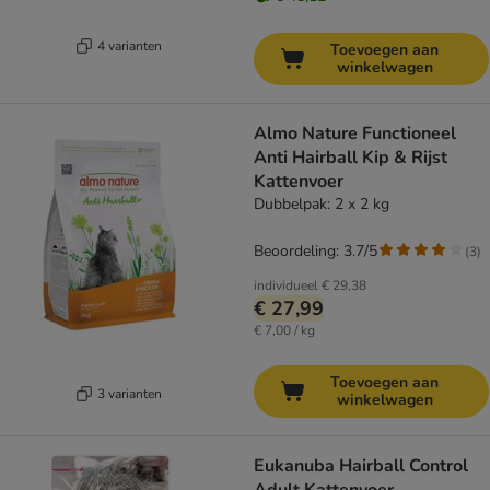
4 varianten
Toevoegen aan
winkelwagen
Almo Nature Functioneel
Anti Hairball Kip & Rijst
Kattenvoer
Dubbelpak: 2 x 2 kg
Beoordeling: 3.7/5
(
3
)
individueel
€ 29,38
€ 27,99
€ 7,00 / kg
Toevoegen aan
3 varianten
winkelwagen
Eukanuba Hairball Control