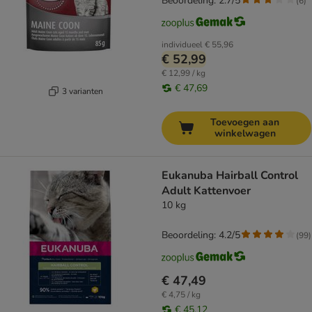
Beoordeling: 2.7/5
(
6
)
individueel
€ 55,96
€ 52,99
€ 12,99 / kg
€ 47,69
3 varianten
Toevoegen aan
winkelwagen
Eukanuba Hairball Control
Adult Kattenvoer
10 kg
Beoordeling: 4.2/5
(
99
)
€ 47,49
€ 4,75 / kg
€ 45,12