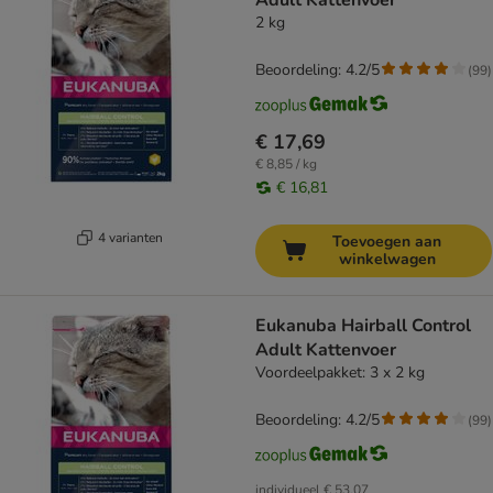
Adult Kattenvoer
2 kg
Beoordeling: 4.2/5
(
99
)
€ 17,69
€ 8,85 / kg
€ 16,81
4 varianten
Toevoegen aan
winkelwagen
Eukanuba Hairball Control
Adult Kattenvoer
Voordeelpakket: 3 x 2 kg
Beoordeling: 4.2/5
(
99
)
individueel
€ 53,07