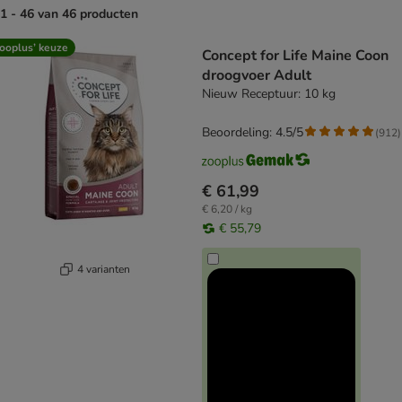
1 - 46 van 46 producten
product items have been changed
ooplus’ keuze
Concept for Life Maine Coon
droogvoer Adult
Nieuw Receptuur: 10 kg
Beoordeling: 4.5/5
(
912
)
€ 61,99
€ 6,20 / kg
€ 55,79
4 varianten