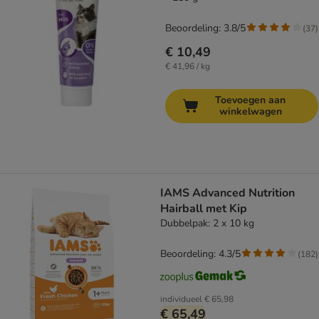
Beoordeling: 3.8/5
(
37
)
€ 10,49
€ 41,96 / kg
Toevoegen aan
winkelwagen
IAMS Advanced Nutrition
Hairball met Kip
Dubbelpak: 2 x 10 kg
Beoordeling: 4.3/5
(
182
)
individueel
€ 65,98
€ 65,49