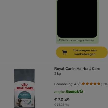
-15% Extra korting activeren
Toevoegen aan
winkelwagen
Royal Canin Hairball Care
2 kg
Beoordeling: 4.6/5
(
830
)
€ 30,49
€ 15,25 / kg