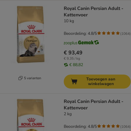
Royal Canin Persian Adult -
Kattenvoer
10 kg
Beoordeling: 4.8/5
(
1064
)
€ 93,49
€ 9,35 / kg
€ 88,82
5 varianten
Toevoegen aan
winkelwagen
Royal Canin Persian Adult -
Kattenvoer
2 kg
Beoordeling: 4.8/5
(
1064
)