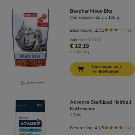
Beaphar Mout-Bits
Voordeelpakket: 3 x 150 g
Beoordeling: 2.7/5
(
3
)
individueel
€ 13,47
€ 12,19
€ 27,09 / kg
Toevoegen aan
winkelwagen
2 varianten
Advance Sterilized Hairball
Kattenvoer
1,5 kg
Beoordeling: 4.1/5
(
76
)