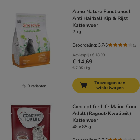
Almo Nature Functioneel
Anti Hairball Kip & Rijst
Kattenvoer
2 kg
Beoordeling: 3.7/5
(
3
)
Adviesprijs
€ 18,99
€ 14,69
€ 7,35 / kg
Toevoegen aan
3 varianten
winkelwagen
Concept for Life Maine Coon
Adult (Ragout-Kwaliteit)
Kattenvoer
48 x 85 g