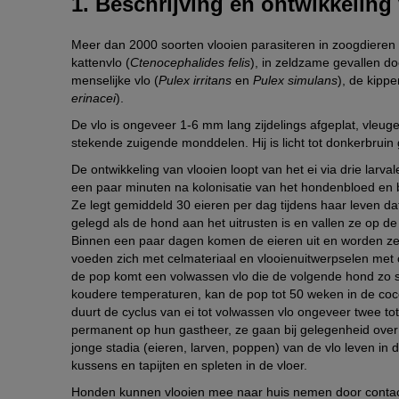
1. Beschrijving en ontwikkeling
Meer dan 2000 soorten vlooien parasiteren in zoogdieren
kattenvlo (
Ctenocephalides felis
), in zeldzame gevallen d
menselijke vlo (
Pulex irritans
en
Pulex simulans
), de kippe
erinacei
).
De vlo is ongeveer 1-6 mm lang zijdelings afgeplat, vleuge
stekende zuigende monddelen. Hij is licht tot donkerbruin 
De ontwikkeling van vlooien loopt van het ei via drie larv
een paar minuten na kolonisatie van het hondenbloed en
Ze legt gemiddeld 30 eieren per dag tijdens haar leven 
gelegd als de hond aan het uitrusten is en vallen ze op de
Binnen een paar dagen komen de eieren uit en worden ze l
voeden zich met celmateriaal en vlooienuitwerpselen met 
de pop komt een volwassen vlo die de volgende hond zo s
koudere temperaturen, kan de pop tot 50 weken in de coc
duurt de cyclus van ei tot volwassen vlo ongeveer twee tot
permanent op hun gastheer, ze gaan bij gelegenheid over 
jonge stadia (eieren, larven, poppen) van de vlo leven in
kussens en tapijten en spleten in de vloer.
Honden kunnen vlooien mee naar huis nemen door contac