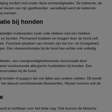
ging vordert snel onder deze omstandigheden. De kattenvlo, de
et kiezen van zijn gastheerdier: wereldwijd werd de kattenvlo
bij mensen.
atie bij honden
atselijke huidreacties zoals rode vlekken met een heldere
en en korsten. Permanent krabben en knagen door de hond zelf
n. Favoriete plaatsen van vlooien zijn het oor- en kruisgebied,
jen. Een vlooieninfestatie bij de hond kan echter ook volledig
ikkelen, een overgevoeligheidsreactie veroorzaakt door
eest voorkomende allergische huidziekten bij honden. Een
eroorzaken bij de hond.
 honden of puppy’s die ook lijden aan andere ziekten. Dit treedt
 het daaruit voortvloeiende bloedverlies. Vlooien kunnen ook de
ie
 hond al zichtbaar voor het blote oog. Ook kunnen de klinische