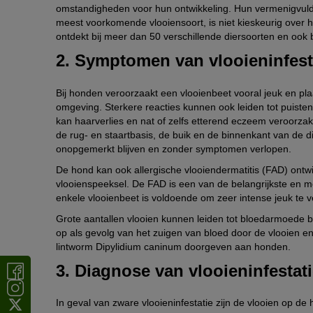
omstandigheden voor hun ontwikkeling. Hun vermenigvuldi
meest voorkomende vlooiensoort, is niet kieskeurig over h
ontdekt bij meer dan 50 verschillende diersoorten en ook 
2. Symptomen van vlooieninfest
Bij honden veroorzaakt een vlooienbeet vooral jeuk en pla
omgeving. Sterkere reacties kunnen ook leiden tot puist
kan haarverlies en nat of zelfs etterend eczeem veroorzake
de rug- en staartbasis, de buik en de binnenkant van de di
onopgemerkt blijven en zonder symptomen verlopen.
De hond kan ook allergische vlooiendermatitis (FAD) ontw
vlooienspeeksel. De FAD is een van de belangrijkste en m
enkele vlooienbeet is voldoende om zeer intense jeuk te v
Grote aantallen vlooien kunnen leiden tot bloedarmoede bij
op als gevolg van het zuigen van bloed door de vlooien en
lintworm Dipylidium caninum doorgeven aan honden.
3. Diagnose van vlooieninfestat
In geval van zware vlooieninfestatie zijn de vlooien op de