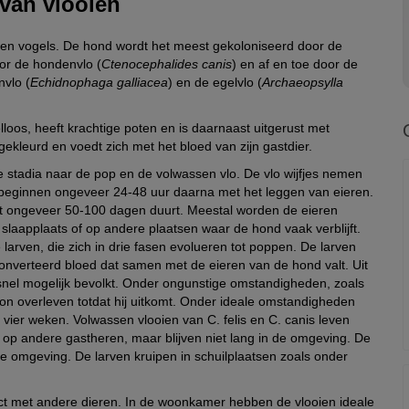
 van vlooien
 en vogels. De hond wordt het meest gekoloniseerd door de
oor de hondenvlo (
Ctenocephalides canis
) en af en toe door de
nvlo (
Echidnophaga galliacea
) en de egelvlo (
Archaeopsylla
lloos, heeft krachtige poten en is daarnaast uitgerust met
gekleurd en voedt zich met het bloed van zijn gastdier.
ale stadia naar de pop en de volwassen vlo. De vlo wijfjes nemen
 beginnen ongeveer 24-48 uur daarna met het leggen van eieren.
dat ongeveer 50-100 dagen duurt. Meestal worden de eieren
 slaapplaats of op andere plaatsen waar de hond vaak verblijft.
arven, die zich in drie fasen evolueren tot poppen. De larven
onverteerd bloed dat samen met de eieren van de hond valt. Uit
nel mogelijk bevolkt. Onder ongunstige omstandigheden, zoals
on overleven totdat hij uitkomt. Onder ideale omstandigheden
 vier weken. Volwassen vlooien van C. felis en C. canis leven
op andere gastheren, maar blijven niet lang in de omgeving. De
 de omgeving. De larven kruipen in schuilplaatsen zoals onder
t met andere dieren. In de woonkamer hebben de vlooien ideale