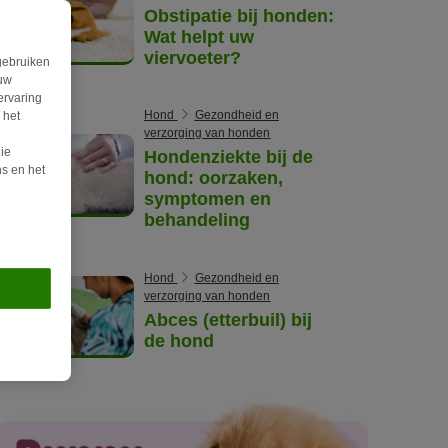
Obstipatie bij honden:
Wat helpt uw
viervoeter?
gebruiken
ouw
ervaring
Hond
Gezondheid en
 het
verzorging van honden
ie
Hondenziekte bij de
s en het
hond: oorzaken,
symptomen en
behandeling
Hond
Gezondheid en
verzorging van honden
Abces (etterbuil) bij
de hond