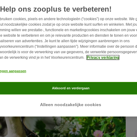
Help ons zooplus te verbeteren!
ruiken cookies, pixels en andere technologieën (“cookies”) op onze website. We 
ut noodzakelijke cookies zodat je op onze website kunt surfen en winkelen. Met j
mming willen we prestatie-, functionele en marketingcookies inschakelen om jouw 
e website te verbeteren en om je relevante producten en diensten te tonen en voor
aliseren van advertenties. Je kunt te allen tijde wijzigingen aanbrengen in ons
yvoorkeurencentrum (“Instellingen aanpassen”). Meer informatie over de persoon d
woordelijk is voor de verwerking van uw gegevens, de verwerkte persoonsgegeven
an de verwerking vind je in het Voorkeurencentrum.
Privacy verklaring
lingen aanpassen
Akkoord en verdergaan
Alleen noodzakelijke cookies