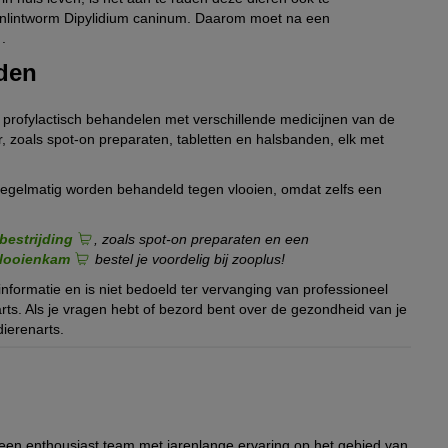
enlintworm Dipylidium caninum. Daarom moet na een
.
nden
profylactisch behandelen met verschillende medicijnen van de
r, zoals spot-on preparaten, tabletten en halsbanden, elk met
regelmatig worden behandeld tegen vlooien, omdat zelfs een
bestrijding
, zoals spot-on preparaten en een
looienkam
bestel je voordelig bij zooplus!
 informatie en is niet bedoeld ter vervanging van professioneel
ts. Als je vragen hebt of bezord bent over de gezondheid van je
dierenarts.
 een enthousiast team met jarenlange ervaring op het gebied van