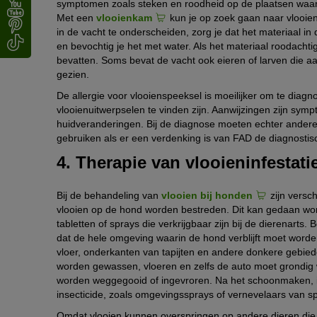
symptomen zoals steken en roodheid op de plaatsen waar vl
Met een
vlooienkam
kun je op zoek gaan naar vlooien
in de vacht te onderscheiden, zorg je dat het materiaal in
en bevochtig je het met water. Als het materiaal roodachti
bevatten. Soms bevat de vacht ook eieren of larven die 
gezien.
De allergie voor vlooienspeeksel is moeilijker om te diagn
vlooienuitwerpselen te vinden zijn. Aanwijzingen zijn sym
huidveranderingen. Bij de diagnose moeten echter ander
gebruiken als er een verdenking is van FAD de diagnostis
4. Therapie van vlooieninfestati
Bij de behandeling van
vlooien bij honden
zijn versc
vlooien op de hond worden bestreden. Dit kan gedaan wo
tabletten of sprays die verkrijgbaar zijn bij de dierenart
dat de hele omgeving waarin de hond verblijft moet word
vloer, onderkanten van tapijten en andere donkere gebie
worden gewassen, vloeren en zelfs de auto moet grondig 
worden weggegooid of ingevroren. Na het schoonmaken,
insecticide, zoals omgevingssprays of vernevelaars van s
Omdat vlooien kunnen overspringen op andere dieren die i