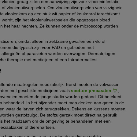
ooien graag zitten een aanwijzing zijn voor vlooieninfestatie.
 of vlooienuitwerpselen. Om vlooienuitwerpselen van viezigheid
 de vlooienkam op een stuk wit papier of keukenrol terechtkomt
g wordt, zijn het vlooienuitwerpselen die opgezogen bloed
aan het haar hechten. Ze kunnen onder de microscoop worden
osticeren, omdat alleen in zeldzame gevallen een vlo of
ptomen die typisch zijn voor FAD en gebieden met
e allergieën of parasieten worden overwogen. Dermatologen
che therapie met medicijnen of een Intradermaltest.
e
hillende maatregelen noodzakelijk. Eerst moeten de volwassen
rden met geschikte medicijnen zoals
spot-on preparaten
,
s. Bovendien moeten de jonge stadia worden gedood. Dit betekent
en behandeld. In het bijzonder moet men denken aan gaten in de
den waar de larven zich terugtrekken. Dekens en kussens moeten
worden gestofzuigd. De stofzuigerzak moet direct na gebruik
 is het raadzaam om de omgeving te behandelen met een
peciaalzaken of dierenartsen.
n huis leven, is het aan te raden deze dieren ook te