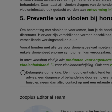
behandelen. Daarnaast zijn vlooien dragers van de hond
vlooieninfestatie ook gedacht worden aan
ontworming
5. Preventie van vlooien bij ho
Om besmetting met vlooien te voorkomen, kun je de hond 
dierenarts. Hiervoor zijn verschillende vormen beschikbaa
verschillende werkingsmodi en duur.
Vooral honden met allergie voor vlooienspeeksel moeten 
enkele vlooienbeet enorme symptomen kan veroorzaken.
In onze webshop vind je alle
producten voor ongedierte
vlooienhalsband
voor vlooienbeschrijding. Ook een
v
Belangrijke opmerking: De inhoud dient uitsluitend ter
advies, een diagnose of behandeling door een dierenar
huisdier, neem dan altijd contact op met een erkende 
zooplus Editorial Team
De zooplus-redactie bestaat uit