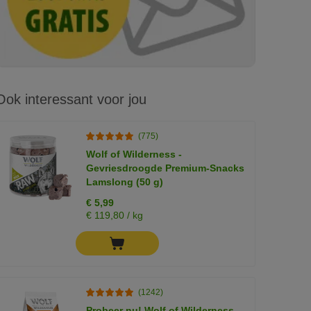
Ook interessant voor jou
(775)
Wolf of Wilderness -
Gevriesdroogde Premium-Snacks
Lamslong (50 g)
€ 5,99
€ 119,80 / kg
(1242)
Probeer nu! Wolf of Wilderness