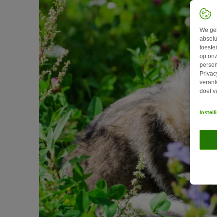
We geb
absolu
toeste
op onz
person
Privac
verant
doel v
Instel