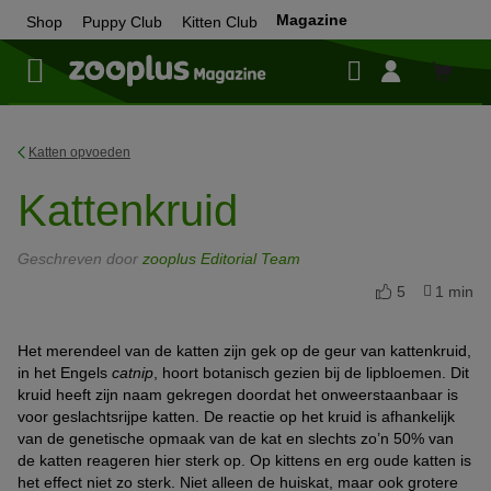
Magazine
Shop
Puppy Club
Kitten Club
Shop
Katten opvoeden
Kattenkruid
Geschreven door
zooplus Editorial Team
5
1 min
Het merendeel van de katten zijn gek op de geur van kattenkruid,
in het Engels
catnip
, hoort botanisch gezien bij de lipbloemen. Dit
kruid heeft zijn naam gekregen doordat het onweerstaanbaar is
voor geslachtsrijpe katten. De reactie op het kruid is afhankelijk
van de genetische opmaak van de kat en slechts zo’n 50% van
de katten reageren hier sterk op. Op kittens en erg oude katten is
het effect niet zo sterk. Niet alleen de huiskat, maar ook grotere