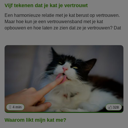
Vijf tekenen dat je kat je vertrouwt
Een harmonieuze relatie met je kat berust op vertrouwen.
Maar hoe kun je een vertrouwensband met je kat
opbouwen en hoe laten ze zien dat ze je vertrouwen? Dat
is goede vraag, want katten staan bekend als
onafhankelijk en moeilijk te doorgronden. Echter kunnen
deze vijf gedragskenmerken je verraden of en in hoeverre
jouw kat je vertrouwt.
4 min
328
Waarom likt mijn kat me?