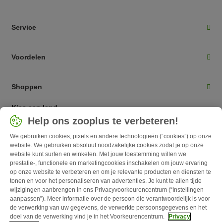
Service
Voordelen
Shoppen
Kies een land
Help ons zooplus te verbeteren!
Nederlands / NL
We gebruiken cookies, pixels en andere technologieën (“cookies”) op onze
website. We gebruiken absoluut noodzakelijke cookies zodat je op onze
Follow zooplus
website kunt surfen en winkelen. Met jouw toestemming willen we
prestatie-, functionele en marketingcookies inschakelen om jouw ervaring
op onze website te verbeteren en om je relevante producten en diensten te
tonen en voor het personaliseren van advertenties. Je kunt te allen tijde
wijzigingen aanbrengen in ons Privacyvoorkeurencentrum (“Instellingen
aanpassen”). Meer informatie over de persoon die verantwoordelijk is voor
de verwerking van uw gegevens, de verwerkte persoonsgegevens en het
doel van de verwerking vind je in het Voorkeurencentrum.
Privacy