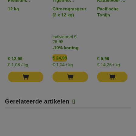
Premium
Tigerino
Kattenvoer 6 x
Kattenbakvulling
Premium
70 g
12 kg
Citroengrasgeur
Pacifische
- Sensitive
Kattenbakvulling
(2 x 12 kg)
Tonijn
(zonder parfum)
individueel €
26,98
-10% korting
€ 24,99
€ 12,99
€ 5,99
€ 1,08 / kg
€ 1,04 / kg
€ 14,26 / kg
Gerelateerde artikelen