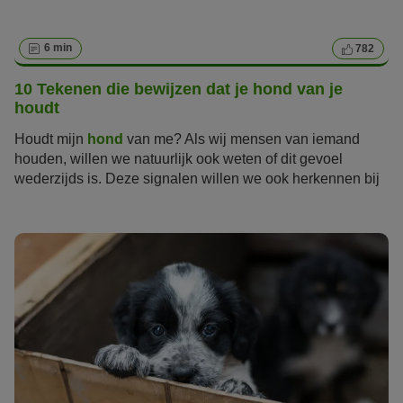
6 min
782
10 Tekenen die bewijzen dat je hond van je
houdt
Houdt mijn
hond
van me? Als wij mensen van iemand
houden, willen we natuurlijk ook weten of dit gevoel
wederzijds is. Deze signalen willen we ook herkennen bij
onze hond. We willen weten dat onze hond van ons houdt
net zoals wij van hen houden. Honden hebben echter
andere manieren om hun liefde te tonen. Ze kunnen "Ik
hou van je" natuurlijk niet letterlijk uitspreken. Gelukkig
kunnen ze ons op andere schattige manieren laten zien
hoeveel ze van ons houden. Deze tekenen herkennen is
gelukkig makkelijker dan je denkt.