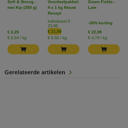
Soft & Strong -
Voordeelpakket:
Green Fields -
Droogvoer voor
Hills" Eend -
800 g
met Kip (350 g)
4 x 1 kg Nieuw
Lam
Honden
Graanvrij
Recept
individueel €
-30% korting
23,96
€ 21,99
€ 2,29
€ 22,99
€ 6,54 / kg
€ 5,50 / kg
€ 4,79 / kg
Gerelateerde artikelen