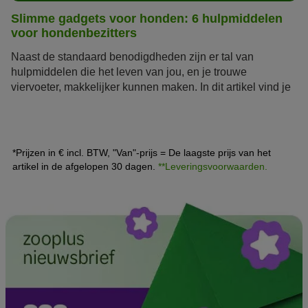
Slimme gadgets voor honden: 6 hulpmiddelen
voor hondenbezitters
Naast de standaard benodigdheden zijn er tal van
hulpmiddelen die het leven van jou, en je trouwe
viervoeter, makkelijker kunnen maken. In dit artikel vind je
een overzicht van honden gadgets om de
training
,
voeding en activiteit van je huisdier te optimaliseren en zo
alle dagelijkse routines soepeler te laten verlopen.
*Prijzen in € incl. BTW, "Van"-prijs = De laagste prijs van het
artikel in de afgelopen 30 dagen.
**Leveringsvoorwaarden.