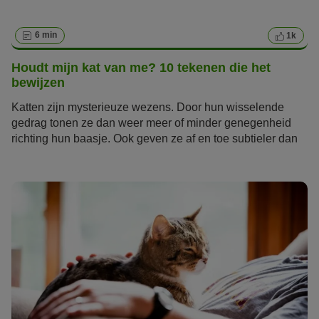
6 min
1k
Houdt mijn kat van me? 10 tekenen die het
bewijzen
Katten zijn mysterieuze wezens. Door hun wisselende
gedrag tonen ze dan weer meer of minder genegenheid
richting hun baasje. Ook geven ze af en toe subtieler dan
honden zouden doen hints dat ze van je houden. Als je
katten goed kent, zul je deze tekenen echter snel
herkennen. Hoe meer je daarbij op je instinct vertrouwt, net
zoals je kat , des te meer je zult zien en voelen dat je kat
van je houdt.