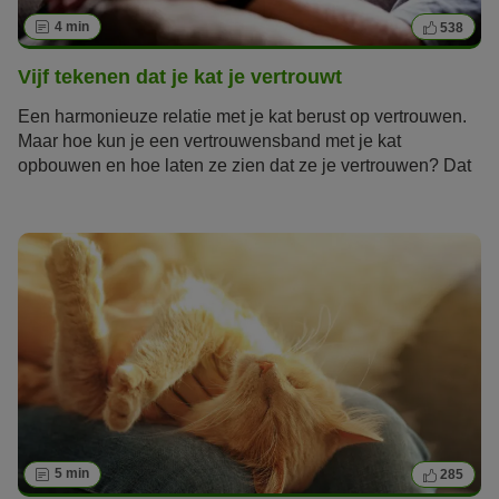
4 min
538
Vijf tekenen dat je kat je vertrouwt
Een harmonieuze relatie met je kat berust op vertrouwen.
Maar hoe kun je een vertrouwensband met je kat
opbouwen en hoe laten ze zien dat ze je vertrouwen? Dat
is goede vraag, want katten staan bekend als
onafhankelijk en moeilijk te doorgronden. Echter kunnen
deze vijf gedragskenmerken je verraden of en in hoeverre
jouw kat je vertrouwt.
5 min
285