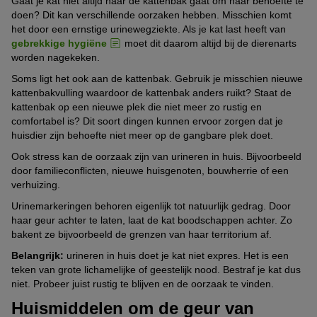
Gaat je kat niet altijd naar de kattenbak gaat om haar behoefte te
doen? Dit kan verschillende oorzaken hebben. Misschien komt
het door een ernstige urinewegziekte. Als je kat last heeft van
gebrekkige hygiëne
moet dit daarom altijd bij de dierenarts
worden nagekeken.
Soms ligt het ook aan de kattenbak. Gebruik je misschien nieuwe
kattenbakvulling waardoor de kattenbak anders ruikt? Staat de
kattenbak op een nieuwe plek die niet meer zo rustig en
comfortabel is? Dit soort dingen kunnen ervoor zorgen dat je
huisdier zijn behoefte niet meer op de gangbare plek doet.
Ook stress kan de oorzaak zijn van urineren in huis. Bijvoorbeeld
door familieconflicten, nieuwe huisgenoten, bouwherrie of een
verhuizing.
Urinemarkeringen behoren eigenlijk tot natuurlijk gedrag. Door
haar geur achter te laten, laat de kat boodschappen achter. Zo
bakent ze bijvoorbeeld de grenzen van haar territorium af.
Belangrijk:
urineren in huis doet je kat niet expres. Het is een
teken van grote lichamelijke of geestelijk nood. Bestraf je kat dus
niet. Probeer juist rustig te blijven en de oorzaak te vinden.
Huismiddelen om de geur van