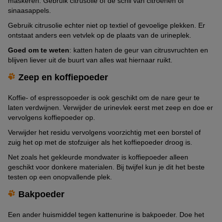
maskeren. Gebruik citrusolie of de schil van citroenen of
sinaasappels.
Gebruik citrusolie echter niet op textiel of gevoelige plekken. Er
ontstaat anders een vetvlek op de plaats van de urineplek.
Goed om te weten
: katten haten de geur van citrusvruchten en
blijven liever uit de buurt van alles wat hiernaar ruikt.
Zeep en koffiepoeder
Koffie- of espressopoeder is ook geschikt om de nare geur te
laten verdwijnen. Verwijder de urinevlek eerst met zeep en doe er
vervolgens koffiepoeder op.
Verwijder het residu vervolgens voorzichtig met een borstel of
zuig het op met de stofzuiger als het koffiepoeder droog is.
Net zoals het gekleurde mondwater is koffiepoeder alleen
geschikt voor donkere materialen. Bij twijfel kun je dit het beste
testen op een onopvallende plek.
Bakpoeder
Een ander huismiddel tegen kattenurine is bakpoeder. Doe het