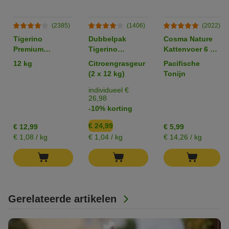
(2385)
(1406)
(2022)
Tigerino
Dubbelpak
Cosma Nature
Premium
Tigerino
Kattenvoer 6 x
Kattenbakvulling
Premium
70 g
12 kg
Citroengrasgeur
Pacifische
- Sensitive
Kattenbakvulling
(2 x 12 kg)
Tonijn
(zonder parfum)
individueel €
26,98
-10% korting
€ 24,99
€ 12,99
€ 5,99
€ 1,08 / kg
€ 1,04 / kg
€ 14,26 / kg
Gerelateerde artikelen