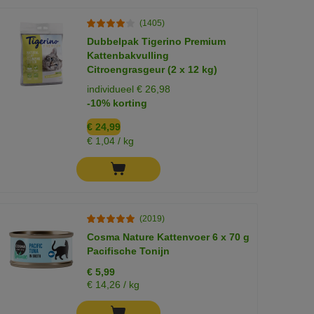
(1405)
Dubbelpak Tigerino Premium
Kattenbakvulling
Citroengrasgeur (2 x 12 kg)
individueel € 26,98
-10% korting
€ 24,99
€ 1,04 / kg
(2019)
Cosma Nature Kattenvoer 6 x 70 g
Pacifische Tonijn
€ 5,99
€ 14,26 / kg