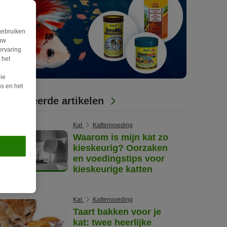
gebruiken
ouw
ervaring
 het
ie
s en het
Gerelateerde artikelen
Kat
Kattenvoeding
Waarom is mijn kat zo
kieskeurig? Oorzaken
en voedingstips voor
kieskeurige katten
Kat
Kattenvoeding
Taart bakken voor je
kat: twee heerlijke