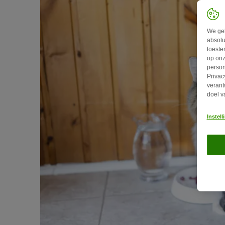
We geb
absolu
toeste
op onz
person
Privac
verant
doel v
Instel