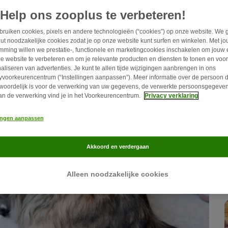
Help ons zooplus te verbeteren!
ruiken cookies, pixels en andere technologieën (“cookies”) op onze website. We 
ut noodzakelijke cookies zodat je op onze website kunt surfen en winkelen. Met j
mming willen we prestatie-, functionele en marketingcookies inschakelen om jouw 
e website te verbeteren en om je relevante producten en diensten te tonen en voor
aliseren van advertenties. Je kunt te allen tijde wijzigingen aanbrengen in ons
yvoorkeurencentrum (“Instellingen aanpassen”). Meer informatie over de persoon d
woordelijk is voor de verwerking van uw gegevens, de verwerkte persoonsgegeven
an de verwerking vind je in het Voorkeurencentrum.
Privacy verklaring
lingen aanpassen
Akkoord en verdergaan
Alleen noodzakelijke cookies