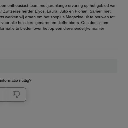
ncept for Life
Concept for Life
2 kg gratis! 10 kg
 een enthousiast team met jarenlange ervaring op het gebied van
ine Coon Adult
Maine Coon Adult
Concept for Life
r Zwitserse herder Elyos, Laura, Julio en Florian. Samen met
arpaket: 24 x 85 g
NEU: 10 kg
Sensitive
agout-Qualität)
rts werken wij eraan om het zooplus Magazine uit te bouwen tot
voor alle huisdiereigenaren en -liefhebbers. Ons doel is om
-15% Rabatt
nzeln 27,98 €
sonst 54,99 €
formatie te bieden over het op een diervriendelijke manier
(60)
(885)
(510)
,99 €
43,99 €
57,99 €
ncept for Life All
Sparpaket
animonda vom
,74 € / kg
5,80 € / kg
4,40 € / kg
ts 10+ - in Soße
animonda Carny
Feinsten Adult 6 x
arpaket: 24 x 85 g
Rind, Huhn & Käse
Geflügel & Kalb
Senior 24 x 200 g
100 g
UVP 5,40 €
-10% Rabatt
nzeln 23,98 €
Einzeln 25,16 €
nformatie nuttig?
,99 €
22,49 €
5,29 €
,78 € / kg
4,69 € / kg
8,82 € / kg