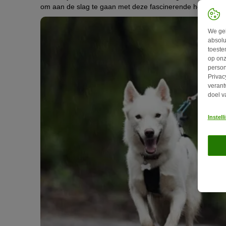
om aan de slag te gaan met deze fascinerende hondenspo
We geb
absolu
toeste
op onz
person
Privac
verant
doel v
Instel