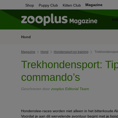
Magazine
Shop
Puppy Club
Kitten Club
Hond
Magazine
Hond
Hondensport en training
Trekhondensport
Trekhondensport: Tip
commando’s
Geschreven door
zooplus Editorial Team
Hondenslee-races worden niet alleen in het bitterkoude 
Voordat je aan dit wervelende avontuur begint met je hon