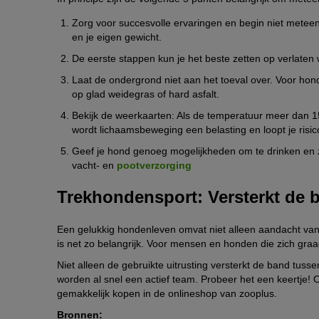
In de trekhondensport hoor je vaak Engelse commando’s, d
Treklijn met schokdemper
Vraag je je af of je hond jouw gewicht kan verplaatsen? In
commando’s wilt leren, vind je hier een lijst met de belang
Zorg voor succesvolle ervaringen en begin niet meteen
een getrainde en gezonde hond slaagt erin om ongeveer dri
en je eigen gewicht.
Canicross: loopgordel om de treklijn te bevestigen
Haw: Links
De eerste stappen kun je het beste zetten op verlate
Een
Labrador
die bijvoorbeeld 30 kilo weegt, kan ongev
Bikejöring of Dog-Scooting: antenne voor veilige begel
Gee: Rechts
Laat de ondergrond niet aan het toeval over. Voor ho
Als er meerdere honden, hellingen of moeilijke oppervlakke
Over haw: Links voorbij aan de hindernis
Voor de Dog-Trike en Sacco-Cart heb je ook een hondenkar
op glad weidegras of hard asfalt.
Aan welke voorwaarden moet ik voldoen o
meerdere dieren. Bestudeer ook de twee spantypes.
Over gee: Rechts voorbij aan de hindernis
Bekijk de weerkaarten: Als de temperatuur meer dan 15
Spantypes in de trekhondensport
wordt lichaamsbeweging een belasting en loopt je risi
Niet alleen je hond moet in topconditie zijn. Als je fit ben
Come haw: 180 graden draaien naar links
de belangrijkste voorwaarden voldaan.
Geef je hond genoeg mogelijkheden om te drinken en zij
Er zijn in principe twee manieren om je hond te spannen
Come gee: 180 graden draaien naar rechts
vacht- en
pootverzorging
wordt gebruikt, hangt af van het sporttype.
Go / Hike / Mush: Ga / voorwaarts
Spannen met touw:
De hond wordt rechtstreeks aan de
Trekhondensport: Versterkt de b
Straight ahead: Rechtdoor
gekoppeld met behulp van een trekkoord met schokdem
Stop / Whoa: Stoppen / blijven staan
de knoop raakt.
Een gelukkig hondenleven omvat niet alleen aandacht van 
Spannen met pulka:
Bij trekhondensporten met karre
is net zo belangrijk. Voor mensen en honden die zich gra
hond met een speciaal tuig gespannen. Voor honden di
Niet alleen de gebruikte uitrusting versterkt de band tu
vervolgens tussen de twee buitenste stangen. Als de h
worden al snel een actief team. Probeer het een keertje! 
middenstang, de tweespandissel.
gemakkelijk kopen in de onlineshop van zooplus.
Bronnen: