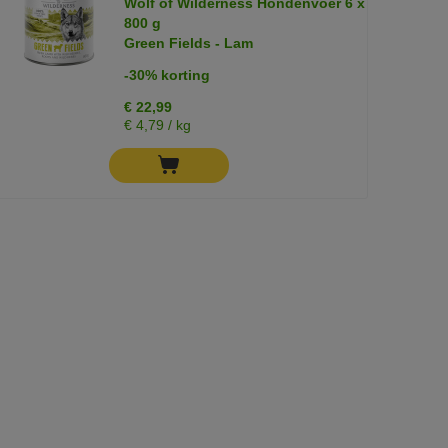
Wolf of Wilderness Hondenvoer 6 x
800 g
Green Fields - Lam
-30% korting
€ 22,99
€ 4,79 / kg