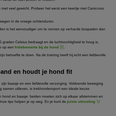
ie afkomstig zijn van de ‘mushers’. Als je deze musher-
 feite zijn honden veel sterker dan mensen denken. De vuistregel:
rijkste begrippen:
 met veel gewicht. Probeer het eerst een keertje met Canicross
e tot vijf keer zijn eigen lichaamsgewicht te trekken.
n wegen in de vroege ochtenduren.
eer 120 kilo trekken – inclusief zijn metgezel.
eiding
nden is het eenvoudiger om te rennen op verharde bospaden dan
n in het spel zijn, verandert de berekening aanzienlijk.
 nodig om te trekken en de juiste trekvoorziening voor één of
m aan trekhondensport te kunnen doen?
 graden Celsius bedraagt en de luchtvochtigheid te hoog is,
co op een
hitteberoerte bij de hond
.
t, graag beweegt en een beetje modder niet erg vindt, heb je al aan
n behoefte te doen. Na de training heeft hij echt een liefdevolle
: spannen met touw en spannen met een pulka. Welke van beide
 riem van de mens of een sportuitrusting zoals een step of fiets
and en houdt je hond fit
per. Een geleidestang, de antenne, voorkomt dat het touw in
zijn baasje en een liefdevolle verzorging. Voldoende beweging
n wordt een zogenaamde pulkastang gebruikt. Hiervoor wordt de
ag samen uitleven, is trekhondensport een ideale keuze.
e alleen trekken, wordt een enkelspan gebruikt. De hond loopt
ssen hond en baasje: beiden moeten zich op elkaar afstemmen en
onden in paren onderweg zijn, lopen ze rechts en links van een
Onze tips helpen je op weg. En je kunt de
juiste uitrusting