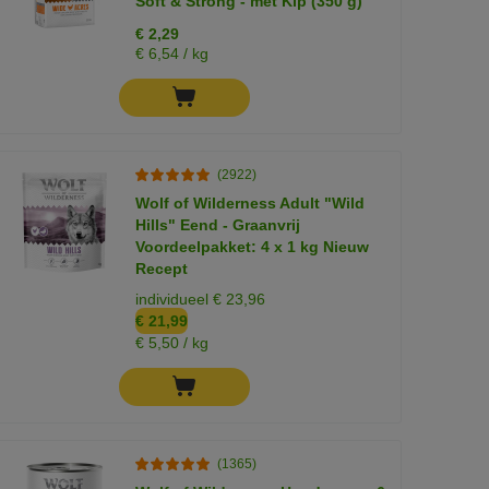
Soft & Strong - met Kip (350 g)
€ 2,29
€ 6,54 / kg
(2922)
Wolf of Wilderness Adult "Wild
Hills" Eend - Graanvrij
Voordeelpakket: 4 x 1 kg Nieuw
Recept
individueel € 23,96
€ 21,99
€ 5,50 / kg
(1365)