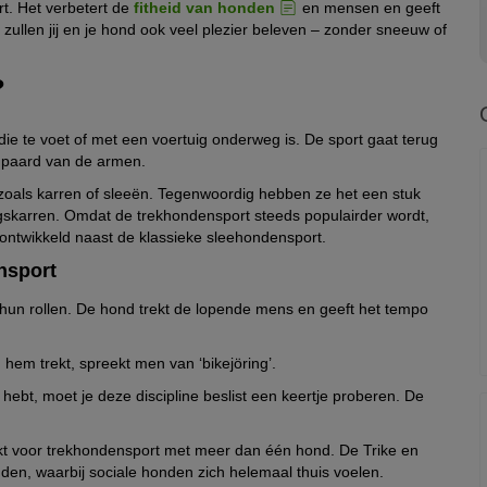
rt. Het verbetert de
fitheid van honden
en mensen en geeft
g zullen jij en je hond ook veel plezier beleven – zonder sneeuw of
?
die te voet of met een voertuig onderweg is. De sport gaat terug
t paard van de armen.
oals karren of sleeën. Tegenwoordig hebben ze het een stuk
ningskarren. Omdat de trekhondensport steeds populairder wordt,
es ontwikkeld naast de klassieke sleehondensport.
ensport
 hun rollen. De hond trekt de lopende mens en geeft het tempo
d hem trekt, spreekt men van ‘bikejöring’.
hebt, moet je deze discipline beslist een keertje proberen. De
ikt voor trekhondensport met meer dan één hond. De Trike en
nden, waarbij sociale honden zich helemaal thuis voelen.