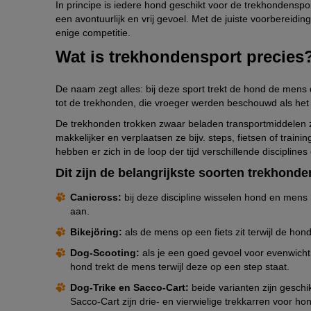
In principe is iedere hond geschikt voor de trekhondenspo
een avontuurlijk en vrij gevoel. Met de juiste voorbereidin
enige competitie.
Wat is trekhondensport precies
De naam zegt alles: bij deze sport trekt de hond de mens 
tot de trekhonden, die vroeger werden beschouwd als he
De trekhonden trokken zwaar beladen transportmiddelen z
makkelijker en verplaatsen ze bijv. steps, fietsen of trai
hebben er zich in de loop der tijd verschillende disciplin
Dit zijn de belangrijkste soorten trekhond
Canicross:
bij deze discipline wisselen hond en mens
aan.
Bikejöring:
als de mens op een fiets zit terwijl de hon
Dog-Scooting:
als je een goed gevoel voor evenwicht 
hond trekt de mens terwijl deze op een step staat.
Dog-Trike en Sacco-Cart:
beide varianten zijn gesch
Sacco-Cart zijn drie- en vierwielige trekkarren voor ho