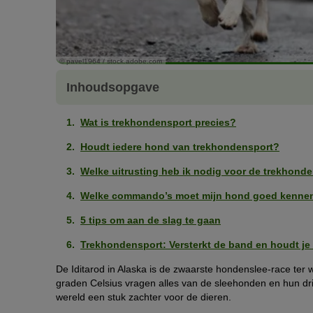
© pavel1964 / stock.adobe.com
Inhoudsopgave
Wat is trekhondensport precies?
Houdt iedere hond van trekhondensport?
Welke uitrusting heb ik nodig voor de trekhond
Welke commando’s moet mijn hond goed kenne
5 tips om aan de slag te gaan
Trekhondensport: Versterkt de band en houdt je 
De Iditarod in Alaska is de zwaarste hondenslee-race ter
graden Celsius vragen alles van de sleehonden en hun dri
wereld een stuk zachter voor de dieren.