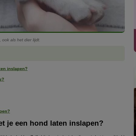
ook als het dier lijdt.
ten inslapen?
is?
doen?
t je een hond laten inslapen?