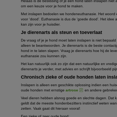
Helaas is de beslissing of je een hond laten inslapen niet al
om een keuze voor je hond te maken.
Met inslapen bedoelen we hondeneuthanasie. Het woord euth
voor ‘dood’. Euthanasie is dus de ‘goede dood’. Het idee a
kan zijn voor je huisdier.
Je dierenarts als steun en toeverlaat
De vraag of je je hond moet laten inslapen is niet bepaal
alleen te beantwoorden. Je dierenarts is de beste contac
hond in te laten slapen. Vraag je dierenarts hoe hij de lev
euthanasie zou kunnen zijn.
Het kan natuurlijk ook zo zijn dat een natuurlijke en vredige
dierenarts je verder, met advies en schrijft bijvoorbeeld pijn
Chronisch zieke of oude honden laten insl
Inslapen is alleen een geschikte oplossing indien een huis
oude honden met ernstige
artrose
en andere gebreken
Veel dieren hebben alsnog goede en slechte dagen. Dat k
geldt dat de meeste hondenbezitters instinctief weten w
zetten. Vaak gaat dit hieraan vooraf:
Een zieke of zeer oude hond: