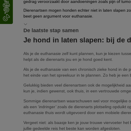
gedrag veroorzaakt door aandoeningen zoals pijn of tumo
Dierenartsen mogen honden echter niet in laten slapen z
beet geen argument voor euthanasie.
De laatste stap samen
Je hond in laten slapen: bij de d
Als je de euthanasie zelf kunt plannen, kun je kiezen tussen
helpt als de dierenarts jou en je hond goed kent.
Als je de euthanasie van een chronisch zieke hond in de p
het einde van het spreekuur in te plannen. Zo heb je een 
Gelukkig bieden veel dierenartsen ook de mogelijkheid aan 
kun je, indien gewenst, ook thuis, in een vertrouwde omge
Sommige dierenartsen waarschuwen wel voor mogelijke on
als een ‘indringer’ zoals de dierenarts plotseling opduikt 
euthanasie thuis wordt uitgevoerd door een mobiele dieren
Vergeet niet: als baasje ken je jouw trouwe viervoeter het
jullie gedeelde reis het beste kan worden afgesloten.