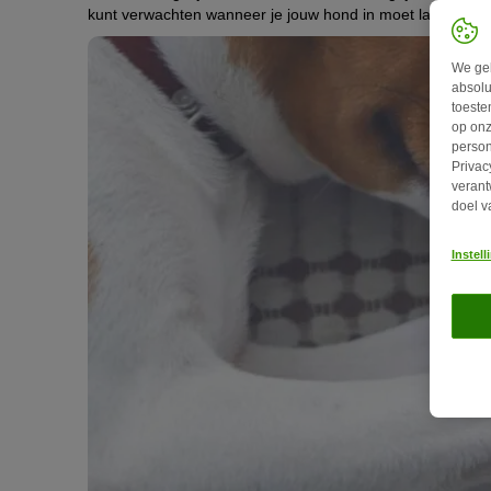
kunt verwachten wanneer je jouw hond in moet laten slap
We geb
absolu
toeste
op onz
person
Privac
verant
doel v
Instel