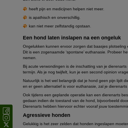
heeft pijn en medicijnen helpen niet meer.
is apathisch en onverschillig.
kan niet meer zelfstandig opstaan.
Een hond laten inslapen na een ongeluk
Ongelukken kunnen ervoor zorgen dat baasjes plotseling 
Dit is een zogenaamde ‘spontane’ euthanasie. Probeer het
nemen.
Bij acute verwondingen is de inschatting van je dierenart
termijn. Als je nog twijfelt, kun je een second opinion vrag
Natuurlijk is het wel belangrijk dat je hond geen pijn lijdt
en er geen alternatief is voor euthanasie, zal je dierenarts je
Ook tijdens een geplande operatie kan een dierenarts besl
gedaan indien de toestand van de hond, bijvoorbeeld doo
Dierenarts hebben hiervoor echter vooraf jouw toestemmi
Agressieve honden
Gelukkig is het zeer zelden dat honden ingeslapen moet