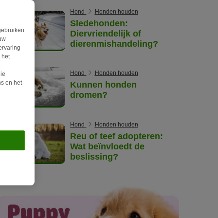
Hond
Honden houden
Sledehonden:
gebruiken
Diervriendelijk of
ouw
dierenmishandeling?
ervaring
 het
Hond
Honden houden
ie
s en het
Kunnen honden
dromen?
Hond
Honden houden
Reu of teef adopteren:
Wat beïnvloedt de
beslissing?