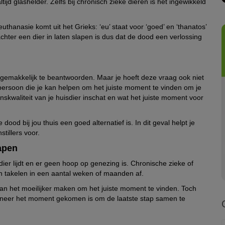
tijd glashelder. Zelfs bij chronisch zieke dieren is het ingewikkeld
anasie komt uit het Grieks: ‘eu’ staat voor ‘goed’ en ‘thanatos’
chter een dier in laten slapen is dus dat de dood een verlossing
d gemakkelijk te beantwoorden. Maar je hoeft deze vraag ook niet
tpersoon die je kan helpen om het juiste moment te vinden om je
enskwaliteit van je huisdier inschat en wat het juiste moment voor
 dood bij jou thuis een goed alternatief is. In dit geval helpt je
stillers voor.
apen
dier lijdt en er geen hoop op genezing is. Chronische zieke of
 takelen in een aantal weken of maanden af.
an het moeilijker maken om het juiste moment te vinden. Toch
anneer het moment gekomen is om de laatste stap samen te