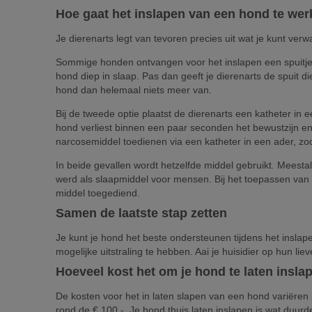
Hoe gaat het inslapen van een hond te wer
Je dierenarts legt van tevoren precies uit wat je kunt verwa
Sommige honden ontvangen voor het inslapen een spuitje 
hond diep in slaap. Pas dan geeft je dierenarts de spuit 
hond dan helemaal niets meer van.
Bij de tweede optie plaatst de dierenarts een katheter in 
hond verliest binnen een paar seconden het bewustzijn en 
narcosemiddel toedienen via een katheter in een ader, zod
In beide gevallen wordt hetzelfde middel gebruikt. Meestal
werd als slaapmiddel voor mensen. Bij het toepassen van
middel toegediend.
Samen de laatste stap zetten
Je kunt je hond het beste ondersteunen tijdens het inslap
mogelijke uitstraling te hebben. Aai je huisidier op hun lie
Hoeveel kost het om je hond te laten insla
De kosten voor het in laten slapen van een hond variëren 
rond de € 100,-. Je hond thuis laten inslapen is wat duurd