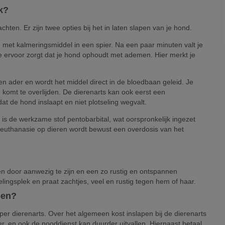
k?
chten. Er zijn twee opties bij het in laten slapen van je hond.
met kalmeringsmiddel in een spier. Na een paar minuten valt je
die ervoor zorgt dat je hond ophoudt met ademen. Hier merkt je
een ader en wordt het middel direct in de bloedbaan geleid. Je
komt te overlijden. De dierenarts kan ook eerst een
at de hond inslaapt en niet plotseling wegvalt.
 is de werkzame stof pentobarbital, wat oorspronkelijk ingezet
 euthanasie op dieren wordt bewust een overdosis van het
en door aanwezig te zijn en een zo rustig en ontspannen
velingsplek en praat zachtjes, veel en rustig tegen hem of haar.
pen?
per dierenarts. Over het algemeen kost inslapen bij de dierenarts
er, en ook de nooddienst kan duurder uitvallen. Hiernaast betaal